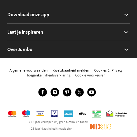
Download onze app
Laat je inspireren
Over Jumbo
Algemene voorwaarden
Kwetsbaarheid melden
Cookies & Privacy
Toegankelijkheidsverklaring
Cookie voorkeuren
Jumbo Facebook
Jumbo Instagram
Jumbo Pinterest
Jumbo Twitter
Jumbo YouTube
Volg ons
Mastercard
Maestro
Visa
Vpay
American Express
Apple Pay
Aanbiedersmedicijne
Thuiswinkel w
< 18 jaar verkopen wij geen alcohol en tabak
NIX18
< 25 jaar? Laat je legitimatie zien!