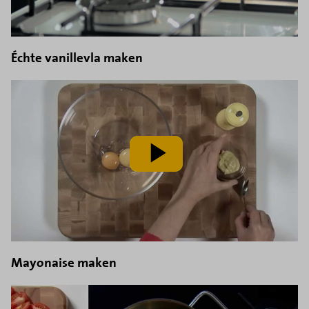
Échte vanillevla maken
speel
video
af
Mayonaise maken