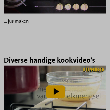
... jus maken
Diverse handige kookvideo's
speel
video
af