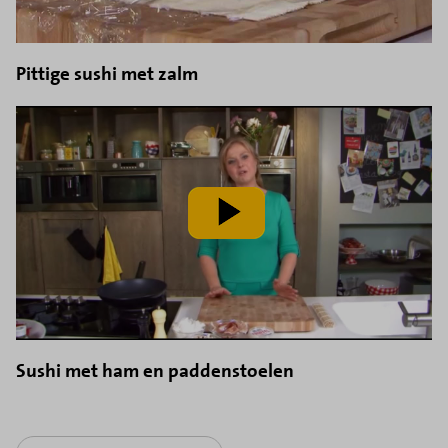
Pittige sushi met zalm
speel
video
af
Sushi met ham en paddenstoelen