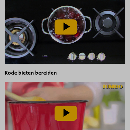
speel
video
af
Rode bieten bereiden
speel
video
af