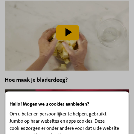
speel
video
af
Hoe maak je bladerdeeg?
Hallo! Mogen we u cookies aanbieden?
Om u beter en persoonlijker te helpen, gebruikt
speel
Jumbo op haar websites en apps cookies. Deze
video
af
cookies zorgen er onder andere voor dat u de website