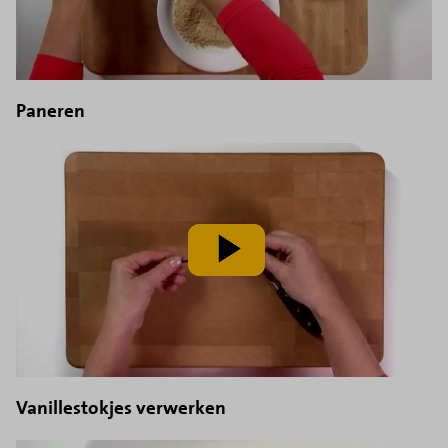
Paneren
speel
video
af
Vanillestokjes verwerken