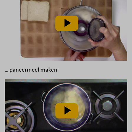
speel
video
af
... paneermeel maken
speel
video
af