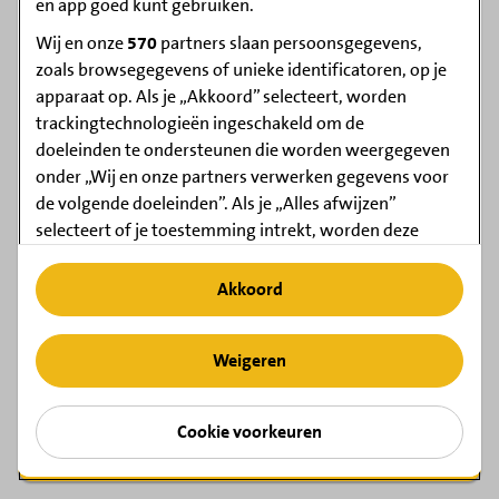
en app goed kunt gebruiken.
Wij en onze
570
partners slaan persoonsgegevens,
zoals browsegegevens of unieke identificatoren, op je
apparaat op. Als je „Akkoord” selecteert, worden
trackingtechnologieën ingeschakeld om de
Boontjes schoonmaken
doeleinden te ondersteunen die worden weergegeven
onder „Wij en onze partners verwerken gegevens voor
de volgende doeleinden”. Als je „Alles afwijzen”
selecteert of je toestemming intrekt, worden deze
uitgeschakeld. Als trackers zijn uitgeschakeld, zijn
speel
video
sommige reclames en content die je ziet wellicht
Akkoord
af
minder relevant voor jou. Je kunt dit menu op elk
moment vanuit Cookie voorkeuren weer openen om
Weigeren
je keuzes te wijzigen of om je toestemming in te
trekken. Je keuzes zullen worden toegepast binnen
onze volgende kanalen en apps: Bij het merk horende
Cookie voorkeuren
websites. Raadpleeg ons privacybeleid voor meer
Croque-monsieur
informatie.
cookies & privacy