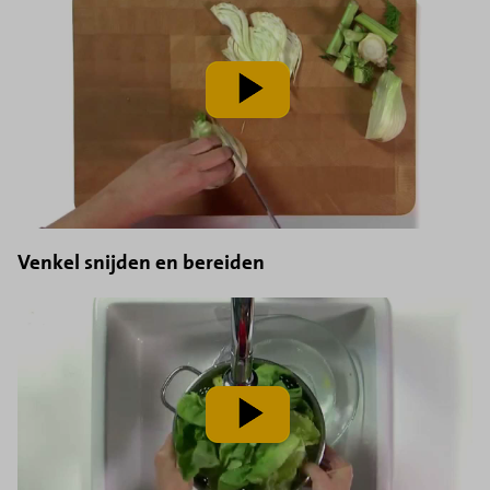
speel
video
af
Venkel snijden en bereiden
speel
video
af