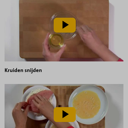
speel
video
af
Kruiden snijden
speel
video
af