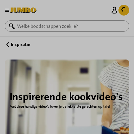
Home
Mand
Inspiratie
Inspirerende kookvideo's
Met deze handige video's tover je de lekkerste gerechten op tafel