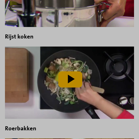
Rijst koken
speel
video
af
Roerbakken