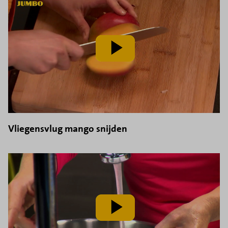
speel
video
af
Vliegensvlug mango snijden
speel
video
af