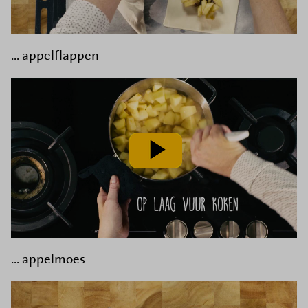
... appelflappen
speel
video
af
... appelmoes