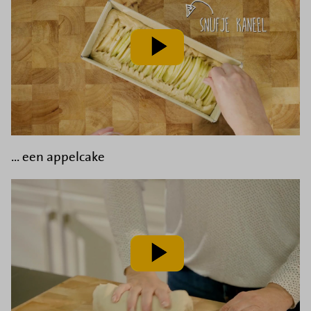
speel
video
af
... een appelcake
speel
video
af