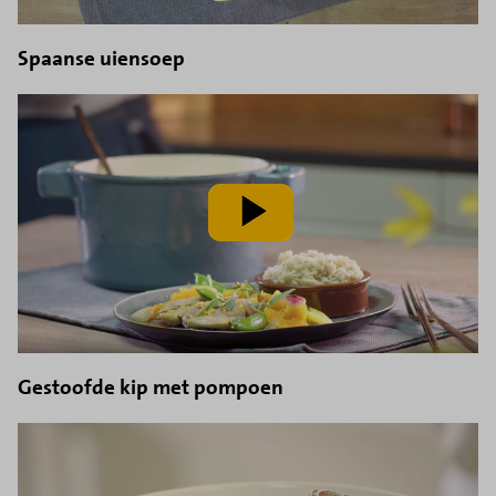
Spaanse uiensoep
speel
video
af
Gestoofde kip met pompoen