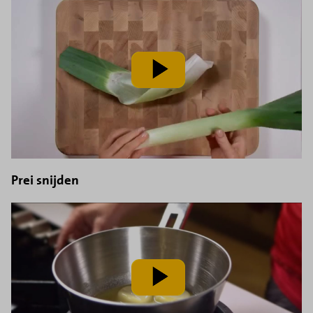
speel
video
af
Prei snijden
speel
video
af