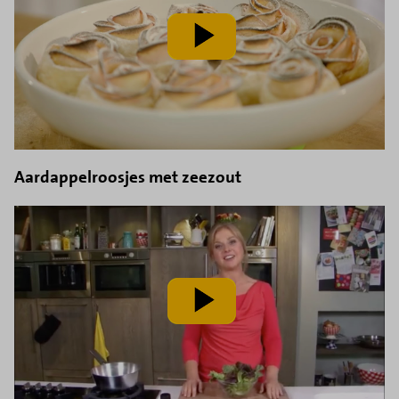
speel
video
af
Aardappelroosjes met zeezout
speel
video
af