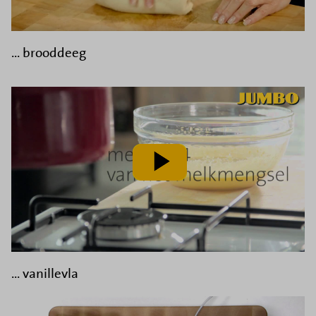
... brooddeeg
speel
video
af
... vanillevla