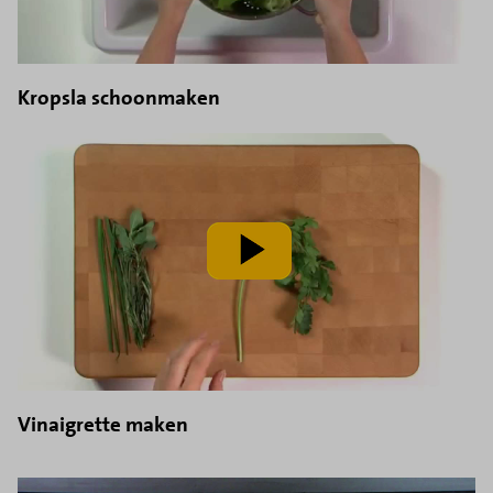
Kropsla schoonmaken
speel
video
af
Vinaigrette maken