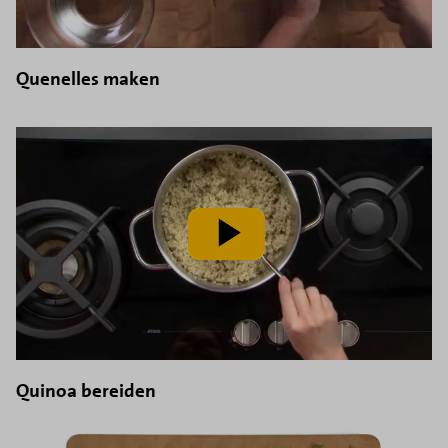
Quenelles maken
speel
video
af
Quinoa bereiden