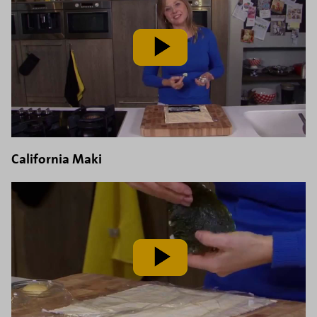
speel
video
af
California Maki
speel
video
af