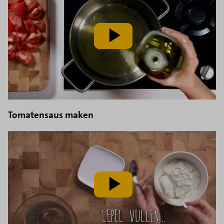
speel
video
af
Tomatensaus maken
speel
video
af