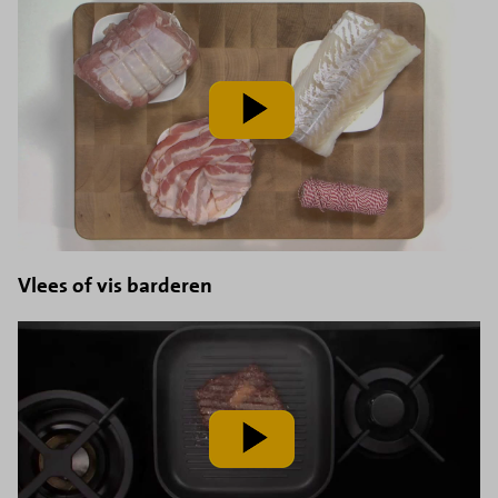
speel
video
af
Vlees of vis barderen
speel
video
af