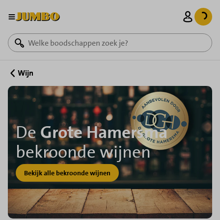
Home
Mand
Wijn
De
Grote Hamersma
bekroonde wijnen
Bekijk alle bekroonde wijnen