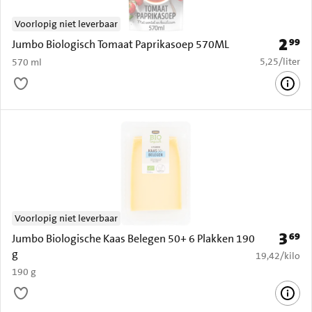
Voorlopig niet leverbaar
2
99
Prijs: 
Jumbo Biologisch Tomaat Paprikasoep 570ML
€ 5,25 per li
5,25
/
liter
570 ml
Voorlopig niet leverbaar
3
69
Prijs: 
Jumbo Biologische Kaas Belegen 50+ 6 Plakken 190
g
€ 19,42 per k
19,42
/
kilo
190 g