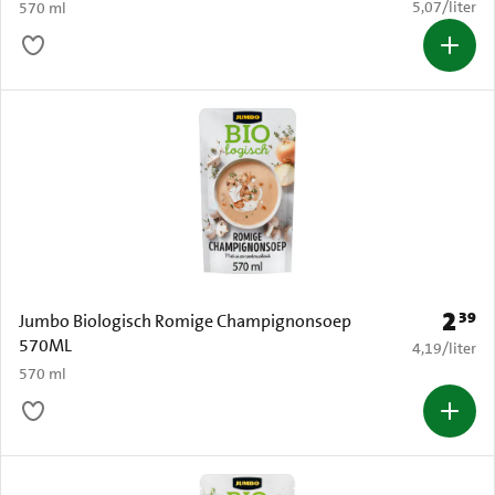
€ 5,07 per li
5,07
/
liter
570 ml
2
39
Prijs: 
Jumbo Biologisch Romige Champignonsoep
570ML
€ 4,19 per li
4,19
/
liter
570 ml