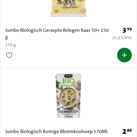
3
79
Prijs: 
Jumbo Biologisch Geraspte Belegen Kaas 50+ 150
g
€ 25,27 per k
25,27
/
kilo
150 g
2
89
Prijs: 
Jumbo Biologisch Romige Bloemkoolsoep 570ML