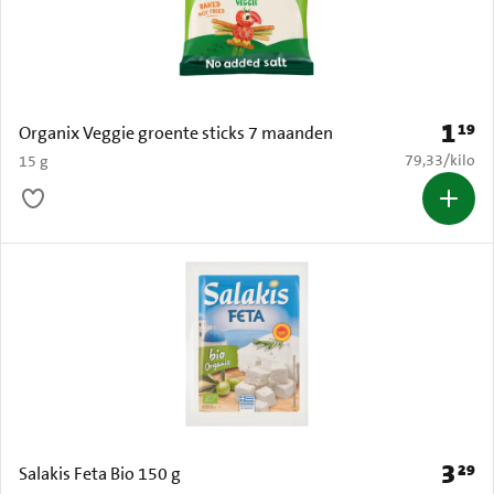
1
19
Prijs: 
Organix Veggie groente sticks 7 maanden
€ 79,33 per k
79,33
/
kilo
15 g
3
29
Prijs: 
Salakis Feta Bio 150 g