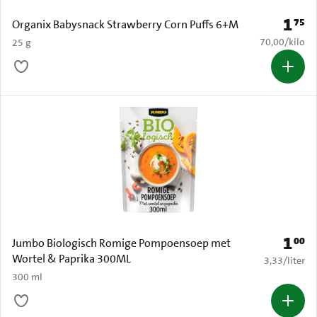
1
75
Prijs: 
Organix Babysnack Strawberry Corn Puffs 6+M
€ 70,00 per k
70,00
/
kilo
25 g
1
00
Prijs: 
Jumbo Biologisch Romige Pompoensoep met
Wortel & Paprika 300ML
€ 3,33 per li
3,33
/
liter
300 ml