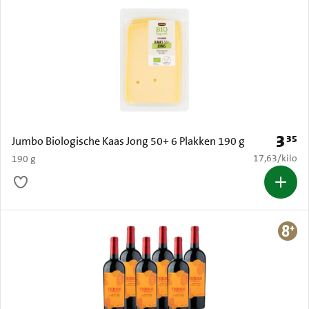
3
35
Prijs: 
Jumbo Biologische Kaas Jong 50+ 6 Plakken 190 g
€ 17,63 per k
17,63
/
kilo
190 g