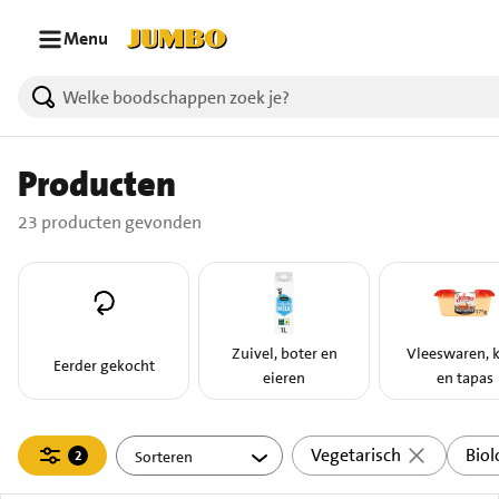
Ga naar zoeken
Ga naar hoofdinhoud
Menu
23 producten gevonden.
Producten
23 producten gevonden
Zuivel, boter en
Vleeswaren, 
Eerder gekocht
eieren
en tapas
Filteren
Vegetarisch
Biol
2
actief