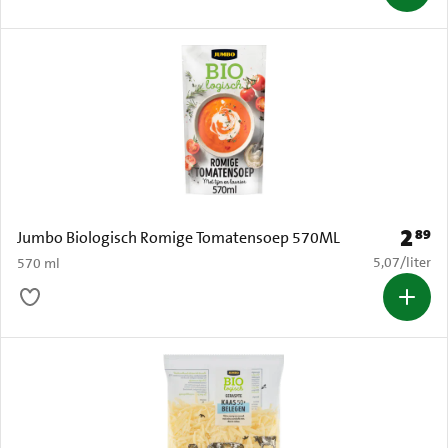
2
89
Prijs: 
Jumbo Biologisch Romige Tomatensoep 570ML
€ 5,07 per li
5,07
/
liter
570 ml