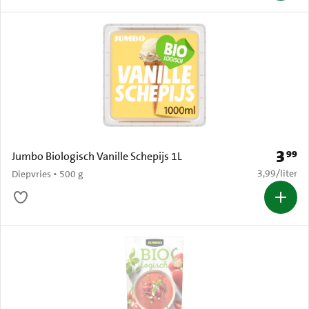
3
99
Prijs: 
Jumbo Biologisch Vanille Schepijs 1L
€ 3,99 per li
3,99
/
liter
Diepvries • 500 g