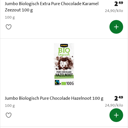
2
49
Prijs: 
Jumbo Biologisch Extra Pure Chocolade Karamel
Zeezout 100 g
€ 24,90 per k
24,90
/
kilo
100 g
2
49
Prijs: 
Jumbo Biologisch Pure Chocolade Hazelnoot 100 g
€ 24,90 per k
24,90
/
kilo
100 g