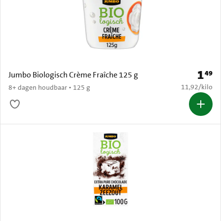
1
49
Prijs: 
Jumbo Biologisch Crème Fraîche 125 g
€ 11,92 per k
11,92
/
kilo
8+ dagen houdbaar • 125 g