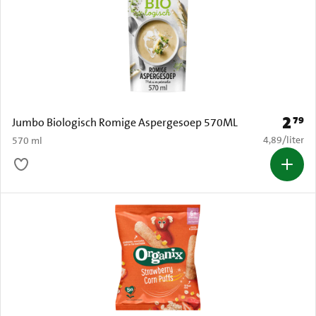
2
79
Prijs: 
Jumbo Biologisch Romige Aspergesoep 570ML
€ 4,89 per li
4,89
/
liter
570 ml