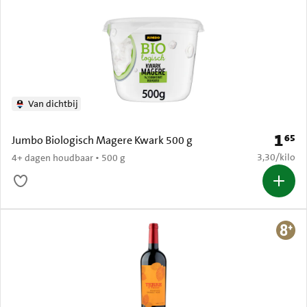
Van dichtbij
1
65
Prijs: 
Jumbo Biologisch Magere Kwark 500 g
€ 3,30 per k
3,30
/
kilo
4+ dagen houdbaar • 500 g