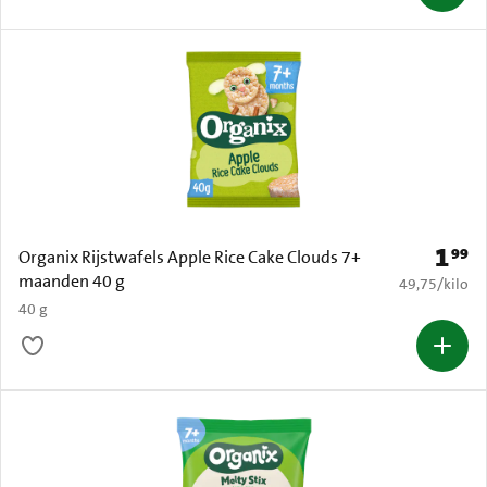
1
99
Prijs: 
Organix Rijstwafels Apple Rice Cake Clouds 7+
maanden 40 g
€ 49,75 per k
49,75
/
kilo
40 g