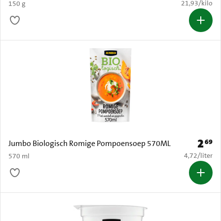
€ 21,93 per k
21,93
/
kilo
150 g
2
69
Prijs: 
Jumbo Biologisch Romige Pompoensoep 570ML
€ 4,72 per li
4,72
/
liter
570 ml