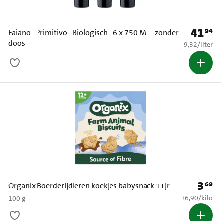
41
94
Prijs: € 
Faiano - Primitivo - Biologisch - 6 x 750 ML - zonder
doos
€ 9,32 per li
9,32
/
liter
3
69
Prijs: 
Organix Boerderijdieren koekjes babysnack 1+jr
€ 36,90 per k
36,90
/
kilo
100 g