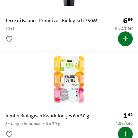
6
99
Prijs: 
Terre di Faiano - Primitivo - Biologisch 750ML
€ 9,32 per li
9,32
/
liter
75 cl
1
45
Prijs: 
Jumbo Biologisch Kwark Toetjes 6 x 50 g
€ 4,83 per k
4,83
/
kilo
8+ dagen houdbaar • 6 x 50 g