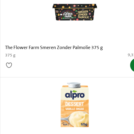
The Flower Farm Smeren Zonder Palmolie 375 g
€ 9
9,3
375 g