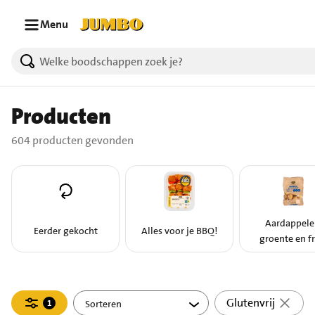
Ga naar zoeken
Ga naar hoofdinhoud
Menu
604 producten gevonden.
Producten
604 producten gevonden
Aardappele
Eerder gekocht
Alles voor je BBQ!
groente en fr
Filteren
Glutenvrij
1