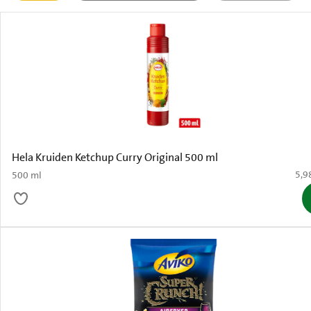
actief
Hela Kruiden Ketchup Curry Original 500 ml
€ 5,
5,9
500 ml