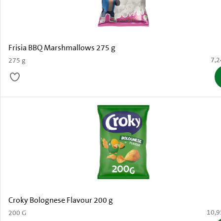
Frisia BBQ Marshmallows 275 g
€ 7
7,2
275 g
Croky Bolognese Flavour 200 g
€ 10,
10,9
200 G