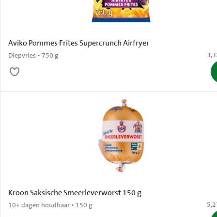
Aviko Pommes Frites Supercrunch Airfryer
€ 3
3,3
Diepvries • 750 g
Kroon Saksische Smeerleverworst 150 g
€ 5
5,2
10+ dagen houdbaar • 150 g