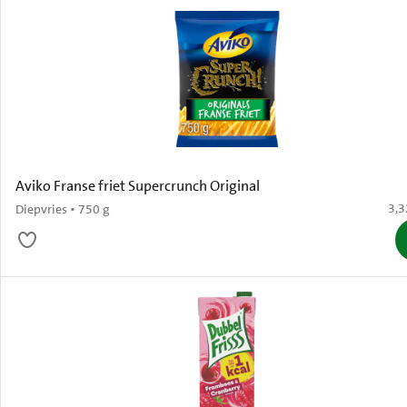
Aviko Franse friet Supercrunch Original
€ 3
3,3
Diepvries • 750 g