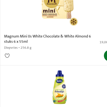
Magnum Mini IJs White Chocolate & White Almond 6
stuks 6 x 55ml
€ 19,
19,0
Diepvries • 256.8 g