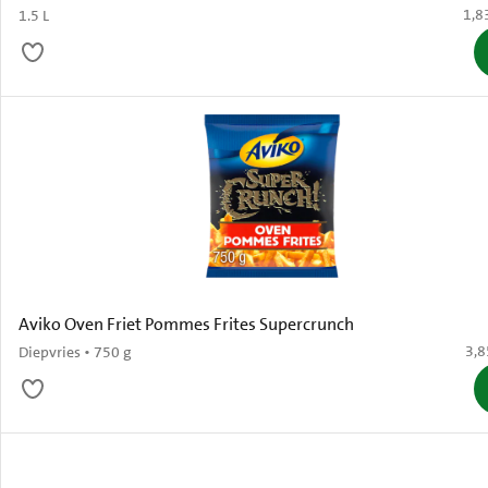
€ 1,
1,8
1.5 L
Aviko Oven Friet Pommes Frites Supercrunch
€ 3
3,8
Diepvries • 750 g