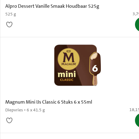
Alpro Dessert Vanille Smaak Houdbaar 525g
€ 3
3,7
525 g
Magnum Mini IJs Classic 6 Stuks 6 x 55ml
€ 18,
18,1
Diepvries • 6 x 41.5 g