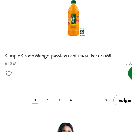
Slimpie Siroop Mango-passievrucht 0% suiker 650ML
€ 5,
5,3
650 ML
Volge
1
2
3
4
5
...
26