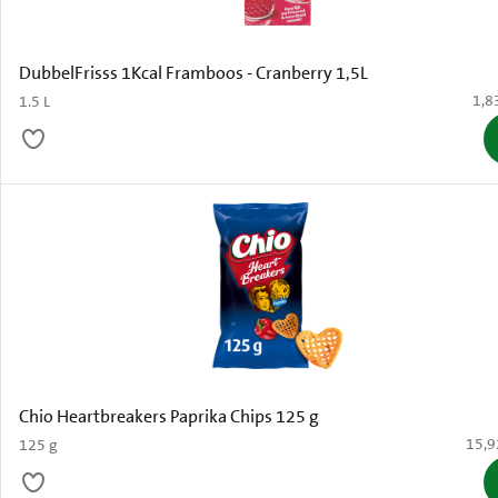
DubbelFrisss 1Kcal Framboos - Cranberry 1,5L
€ 1,
1,8
1.5 L
Chio Heartbreakers Paprika Chips 125 g
€ 15,
15,9
125 g