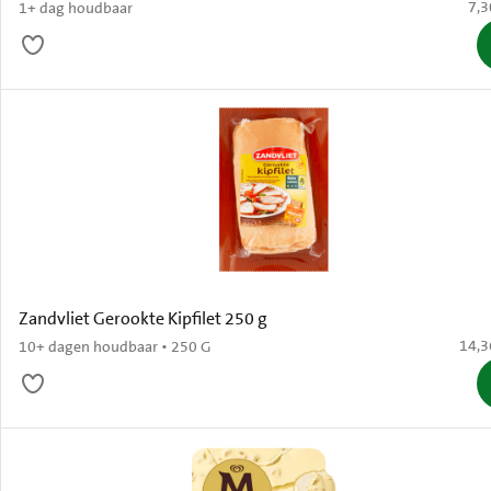
€ 7
7,3
1+ dag houdbaar
Zandvliet Gerookte Kipfilet 250 g
€ 14,
14,3
10+ dagen houdbaar • 250 G