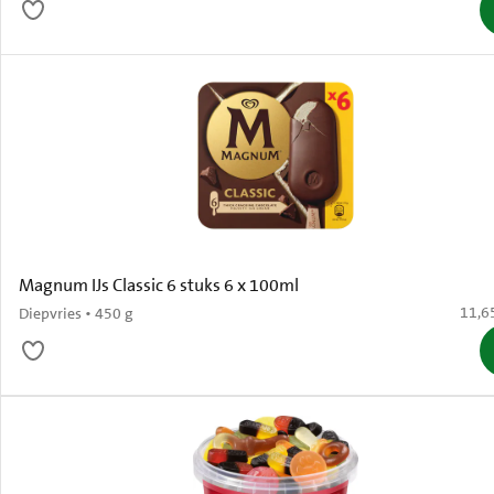
Magnum IJs Classic 6 stuks 6 x 100ml
€ 11,
11,6
Diepvries • 450 g