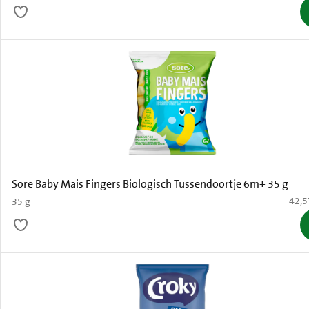
Sore Baby Mais Fingers Biologisch Tussendoortje 6m+ 35 g
€ 42,
42,5
35 g