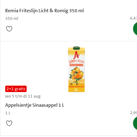
Remia Friteslijn Licht & Romig 350 ml
€ 6,
6,4
350 ml
2+1 gratis
wo 5 t/m di 11 aug
Appelsientje Sinaasappel 1 L
€ 2,
2,9
1 L