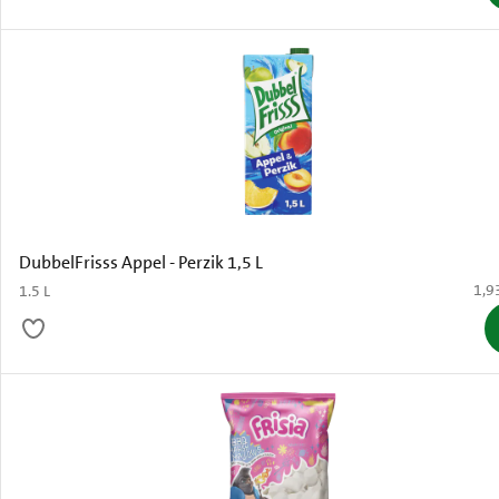
DubbelFrisss Appel - Perzik 1,5 L
€ 1,
1,9
1.5 L