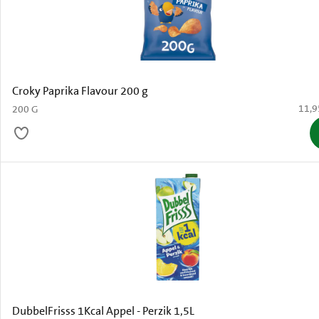
Croky Paprika Flavour 200 g
€ 11,
11,9
200 G
DubbelFrisss 1Kcal Appel - Perzik 1,5L