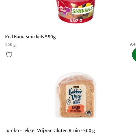
Red Band Smikkels 550g
€ 9
9,4
550 g
Jumbo - Lekker Vrij van Gluten Bruin - 500 g