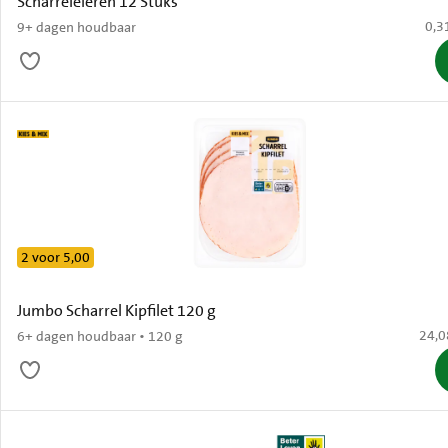
Scharreleieren 12 Stuks
€ 0,
0,3
9+ dagen houdbaar
2 voor 5,00
Jumbo Scharrel Kipfilet 120 g
€ 24,
24,0
6+ dagen houdbaar • 120 g