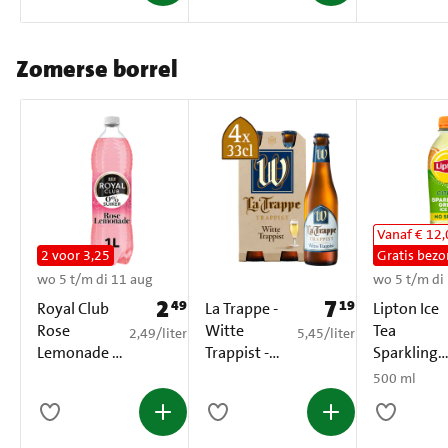
Zomerse borrel
Vanaf € 12
2 voor 3,25
Gratis bezo
wo 5 t/m di 11 aug
wo 5 t/m di
2
7
49
19
Prijs: € 2,49
Prijs: € 7,19
Royal Club
La Trappe -
Lipton Ice
Rose
Witte
Tea
€ 2,49 per liter
€ 5,45 per liter
2,49
/
liter
5,45
/
liter
Lemonade 0
Trappist -
Sparkling
% Suiker PET
Fles - 4 x
Green Citr
500 ml
1 L
330ML
No Sugar
500 ml