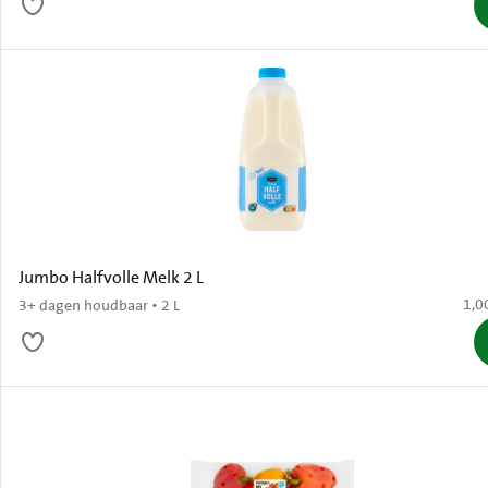
Jumbo Halfvolle Melk 2 L
€ 1,
1,0
3+ dagen houdbaar • 2 L