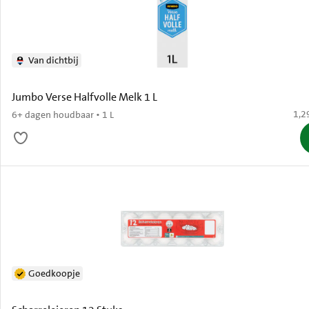
Van dichtbij
Jumbo Verse Halfvolle Melk 1 L
€ 1,
1,2
6+ dagen houdbaar • 1 L
Goedkoopje