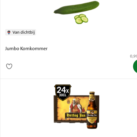
Van dichtbij
Jumbo Komkommer
€ 0,
0,9