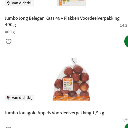
Van dichtbij
Jumbo Jong Belegen Kaas 48+ Plakken Voordeelverpakking
400 g
€ 14,
14,2
400 g
Van dichtbij
Jumbo Jonagold Appels Voordeelverpakking 1,5 kg
€ 1
1,5