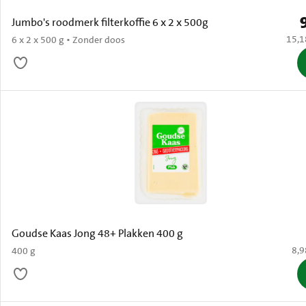
P
Jumbo's roodmerk filterkoffie 6 x 2 x 500g
€ 15,
15,1
6 x 2 x 500 g • Zonder doos
Goudse Kaas Jong 48+ Plakken 400 g
€ 8
8,9
400 g