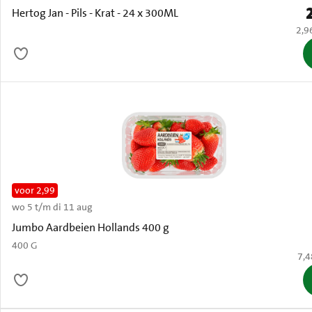
P
Hertog Jan - Pils - Krat - 24 x 300ML
€ 2,
2,9
voor 2,99
wo 5 t/m di 11 aug
Oud
Jumbo Aardbeien Hollands 400 g
400 G
€ 7
7,4