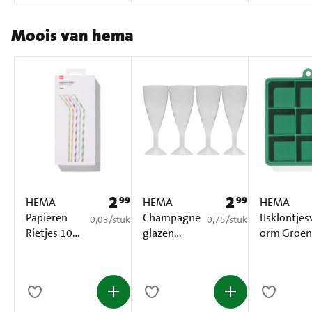
Moois van hema
2
2
99
99
Prijs: € 2,99
Prijs: € 2,99
HEMA
HEMA
HEMA
Papieren
Champagne
IJsklontjes
€ 0,03 per stuk
€ 0,75 per stuk
0,03
/
stuk
0,75
/
stuk
Rietjes 100
glazen
orm Groen
Stuks
Herbruikbaa
1 Stuk
r 4 Stuks