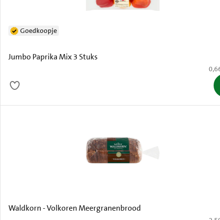
Goedkoopje
Jumbo Paprika Mix 3 Stuks
€ 0,
0,6
Waldkorn - Volkoren Meergranenbrood
€ 2,