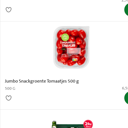
2,5
Jumbo Snackgroente Tomaatjes 500 g
€ 6
6,5
500 G