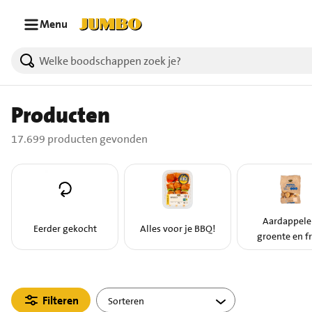
Ga naar zoeken
Ga naar hoofdinhoud
Menu
17699 producten gevonden.
Producten
17.699 producten gevonden
Aardappele
Eerder gekocht
Alles voor je BBQ!
groente en fr
Filteren