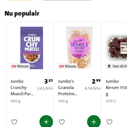
Nu populair
Nieuw
Nieuw
Van dich
3
2
25
99
Prijs: € 3,25
Prijs: € 2,99
Jumbo
Jumbo's
Jumbo
Crunchy
Granola
Kersen 35
€ 3,61 per kilo
€ 8,54 per kilo
3,61
/
kilo
8,54
/
kilo
Muesli Pure
Proteïne
g
Chocolade
350 g
900 g
350 g
350 G
900 g