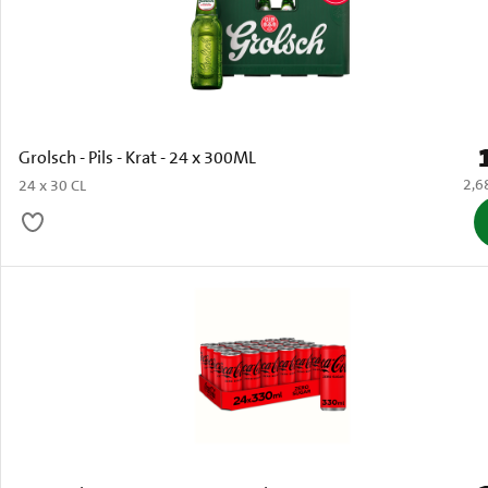
P
Grolsch - Pils - Krat - 24 x 300ML
€ 2,
2,6
24 x 30 CL