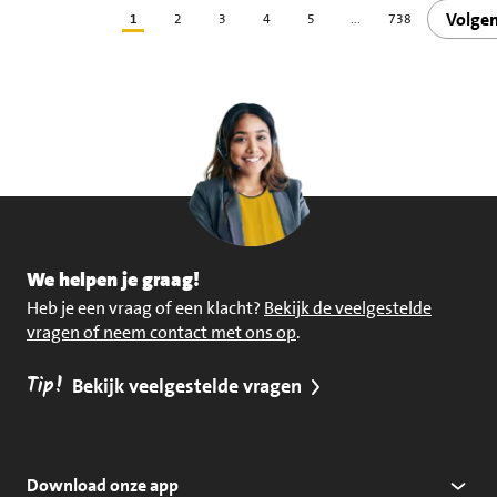
Volge
1
2
3
4
5
...
738
We helpen je graag!
Heb je een vraag of een klacht?
Bekijk de veelgestelde
vragen of neem contact met ons op
.
Tip!
Bekijk veelgestelde vragen
Download onze app