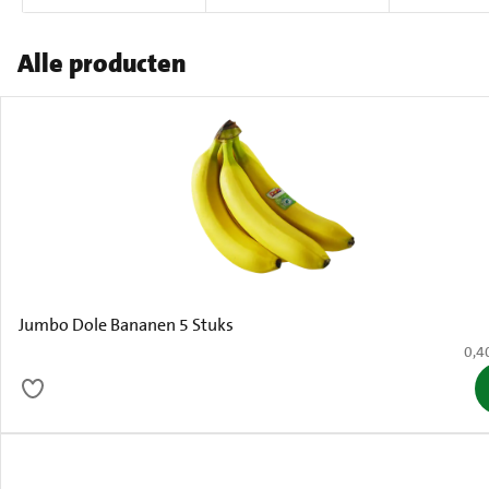
Alle producten
Jumbo Dole Bananen 5 Stuks
€ 0,
0,4