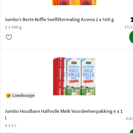
P
Jumbo's Beste Koffie Snelfiltermaling Aroma 2 x 500 g
€ 15,
15,1
2 x 500 g
Goedkoopje
Jumbo Houdbare Halfvolle Melk Voordeelverpakking 6 x 1
L
€ 0,
0,8
6 x 1 L