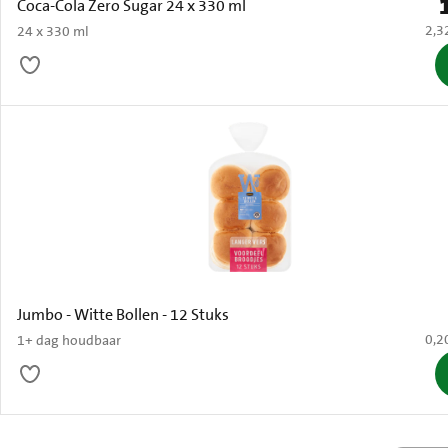
P
Coca-Cola Zero Sugar 24 x 330 ml
€ 2,
2,3
24 x 330 ml
Jumbo - Witte Bollen - 12 Stuks
€ 0,
0,2
1+ dag houdbaar