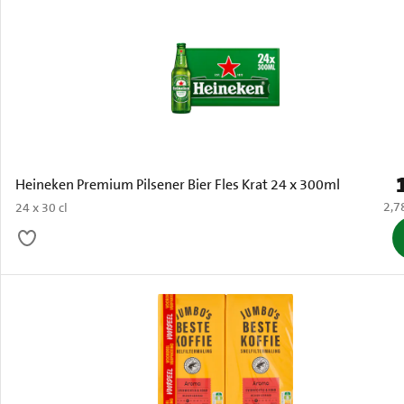
P
Heineken Premium Pilsener Bier Fles Krat 24 x 300ml
€ 2,
2,7
24 x 30 cl