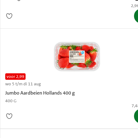
€ 2,
2,9
voor 2,99
wo 5 t/m di 11 aug
Oud
Jumbo Aardbeien Hollands 400 g
400 G
€ 7
7,4