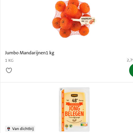
Jumbo Mandarijnen1 kg
€ 2
2,7
1 KG
Van dichtbij