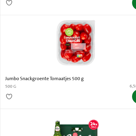
Jumbo Snackgroente Tomaatjes 500 g
€ 6
6,5
500 G