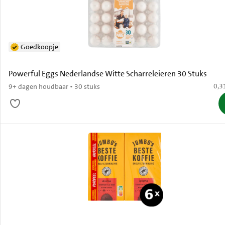
Goedkoopje
Powerful Eggs Nederlandse Witte Scharreleieren 30 Stuks
€ 0,
0,3
9+ dagen houdbaar • 30 stuks