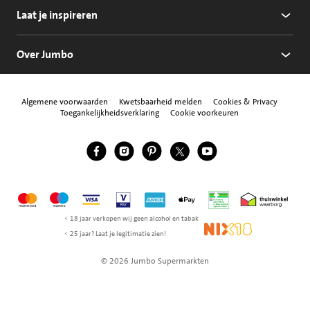
Laat je inspireren
Over Jumbo
Algemene voorwaarden
Kwetsbaarheid melden
Cookies & Privacy
Toegankelijkheidsverklaring
Cookie voorkeuren
Jumbo Facebook
Jumbo Instagram
Jumbo Pinterest
Jumbo Twitter
Jumbo YouTube
Volg ons
Mastercard
Maestro
Visa
Vpay
American Express
Apple Pay
Aanbiedersmedicijne
Thuiswinkel w
< 18 jaar verkopen wij geen alcohol en tabak
NIX18
< 25 jaar? Laat je legitimatie zien!
© 2026 Jumbo Supermarkten