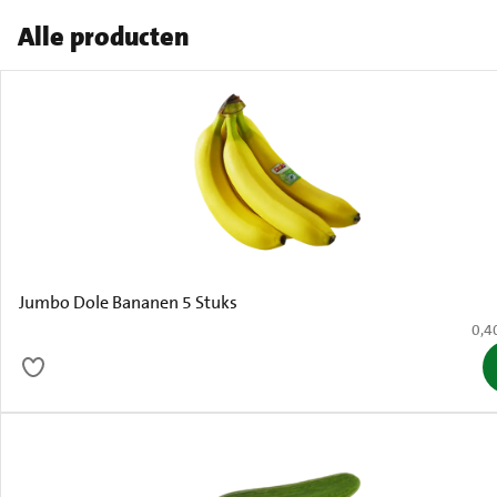
Alle producten
Jumbo Dole Bananen 5 Stuks
€ 0,
0,4