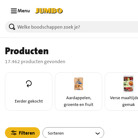
Ga naar zoeken
Ga naar hoofdinhoud
Menu
17462 producten gevonden.
Producten
17.462 producten gevonden
Aardappelen,
Verse maaltijd
Eerder gekocht
groente en fruit
gemak
Filteren