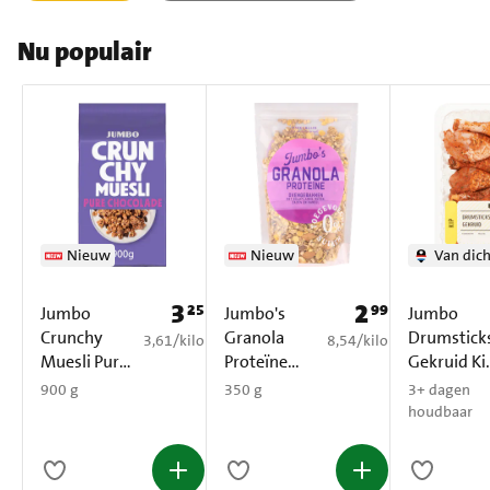
Nu populair
Nieuw
Nieuw
Van dich
3
2
25
99
Prijs: € 3,25
Prijs: € 2,99
Jumbo
Jumbo's
Jumbo
Crunchy
Granola
Drumstick
€ 3,61 per kilo
€ 8,54 per kilo
3,61
/
kilo
8,54
/
kilo
Muesli Pure
Proteïne
Gekruid Ki
Chocolade
350 g
ca. 1000 g
900 g
350 g
3+ dagen
900 g
houdbaar