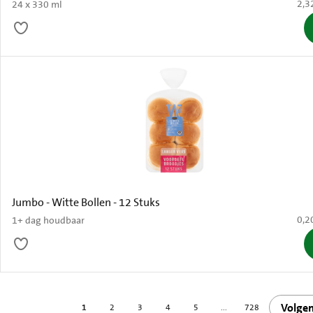
€ 2,
2,3
24 x 330 ml
Jumbo - Witte Bollen - 12 Stuks
€ 0,
0,2
1+ dag houdbaar
Volge
1
2
3
4
5
...
728