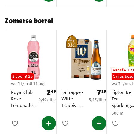
Zomerse borrel
Vanaf € 12
2 voor 3,25
Gratis bezo
wo 5 t/m di 11 aug
wo 5 t/m di
2
7
49
19
Prijs: € 2,49
Prijs: € 7,19
Royal Club
La Trappe -
Lipton Ice
Rose
Witte
Tea
€ 2,49 per liter
€ 5,45 per liter
2,49
/
liter
5,45
/
liter
Lemonade 0
Trappist -
Sparkling
% Suiker PET
Fles - 4 x
Green Citr
500 ml
1 L
330ML
No Sugar
500 ml