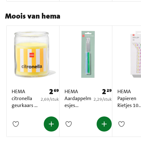
Moois van hema
2
2
69
29
Prijs: € 2,69
Prijs: € 2,29
HEMA
HEMA
HEMA
citronella
Aardappelm
Papieren
€ 2,69 per stuk
€ 2,29 per stuk
2,69
/
stuk
2,29
/
stuk
geurkaars in
esjes
Rietjes 10
glas met
groen/blau
Stuks
Ø6.5x8
w 2 Stuks