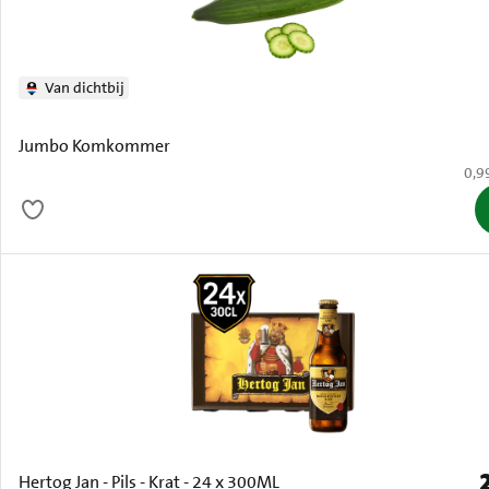
Van dichtbij
Jumbo Komkommer
€ 0,
0,9
P
Hertog Jan - Pils - Krat - 24 x 300ML