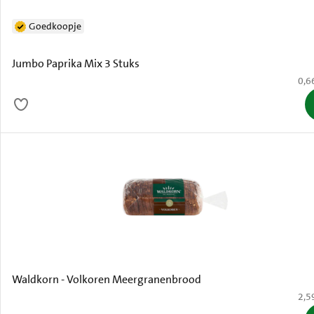
Goedkoopje
Jumbo Paprika Mix 3 Stuks
€ 0,
0,6
Waldkorn - Volkoren Meergranenbrood
€ 2,
2,5