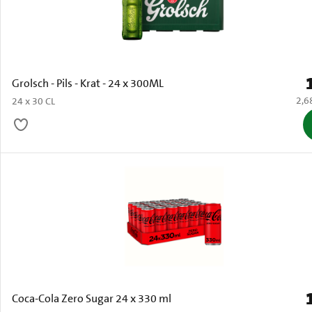
P
Grolsch - Pils - Krat - 24 x 300ML
€ 2,
2,6
24 x 30 CL
P
Coca-Cola Zero Sugar 24 x 330 ml