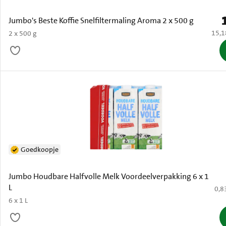
P
Jumbo's Beste Koffie Snelfiltermaling Aroma 2 x 500 g
€ 15,
15,1
2 x 500 g
Goedkoopje
Jumbo Houdbare Halfvolle Melk Voordeelverpakking 6 x 1
L
€ 0,
0,8
6 x 1 L