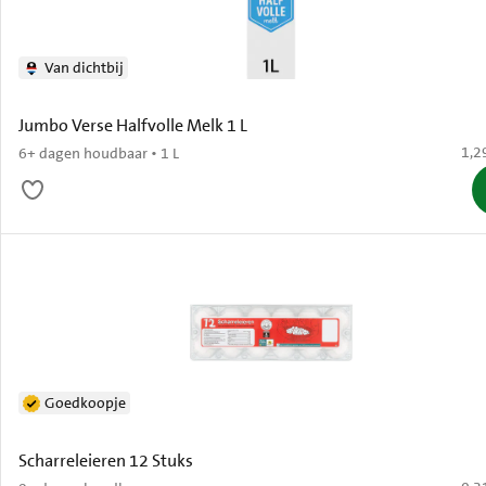
Van dichtbij
Jumbo Verse Halfvolle Melk 1 L
€ 1,
1,2
6+ dagen houdbaar • 1 L
Goedkoopje
Scharreleieren 12 Stuks