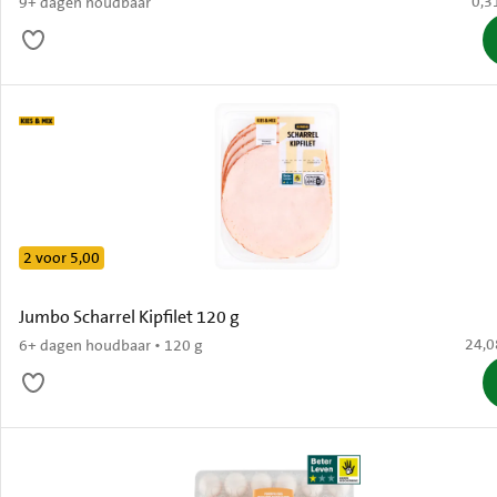
€ 0,
0,3
9+ dagen houdbaar
2 voor 5,00
Jumbo Scharrel Kipfilet 120 g
€ 24,
24,0
6+ dagen houdbaar • 120 g