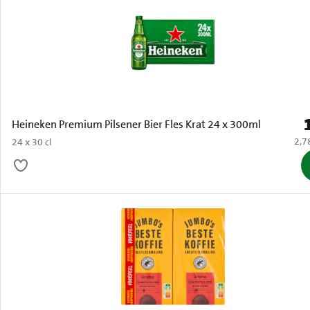
P
Heineken Premium Pilsener Bier Fles Krat 24 x 300ml
€ 2,
2,7
24 x 30 cl