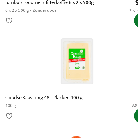
P
Jumbo's roodmerk filterkoffie 6 x 2 x 500g
€ 15,
15,1
6 x 2 x 500 g • Zonder doos
Goudse Kaas Jong 48+ Plakken 400 g
€ 8
8,9
400 g