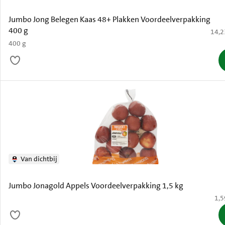
Jumbo Jong Belegen Kaas 48+ Plakken Voordeelverpakking
400 g
€ 14,
14,2
400 g
Van dichtbij
Jumbo Jonagold Appels Voordeelverpakking 1,5 kg
€ 1
1,5