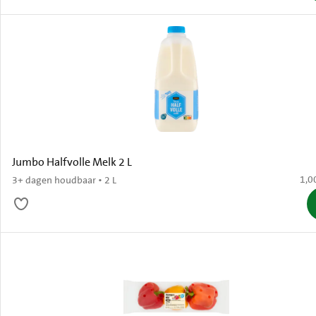
Jumbo Halfvolle Melk 2 L
€ 1,
1,0
3+ dagen houdbaar • 2 L