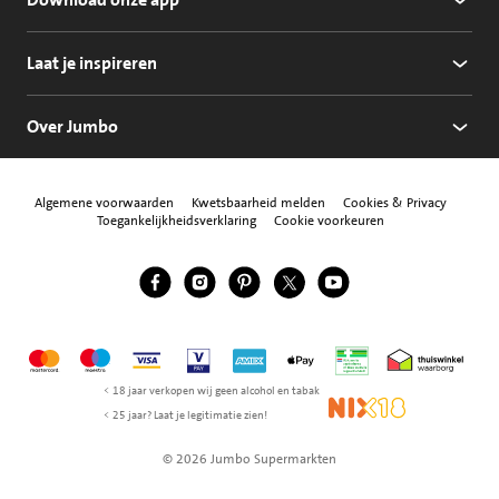
Laat je inspireren
Over Jumbo
Algemene voorwaarden
Kwetsbaarheid melden
Cookies & Privacy
Toegankelijkheidsverklaring
Cookie voorkeuren
Jumbo Facebook
Jumbo Instagram
Jumbo Pinterest
Jumbo Twitter
Jumbo YouTube
Volg ons
Mastercard
Maestro
Visa
Vpay
American Express
Apple Pay
Aanbiedersmedicijne
Thuiswinkel w
< 18 jaar verkopen wij geen alcohol en tabak
NIX18
< 25 jaar? Laat je legitimatie zien!
© 2026 Jumbo Supermarkten