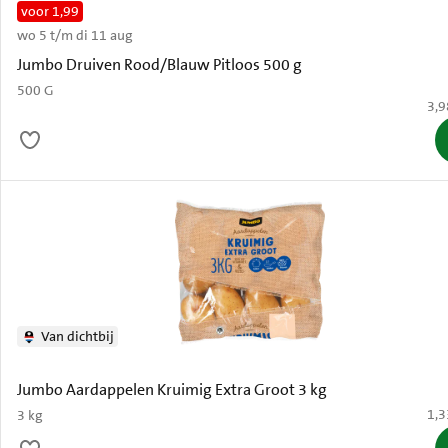
voor 1,99
wo 5 t/m di 11 aug
Oud
Jumbo Druiven Rood/Blauw Pitloos 500 g
500 G
€ 3
3,9
Van dichtbij
Jumbo Aardappelen Kruimig Extra Groot 3 kg
€ 1
1,3
3 kg