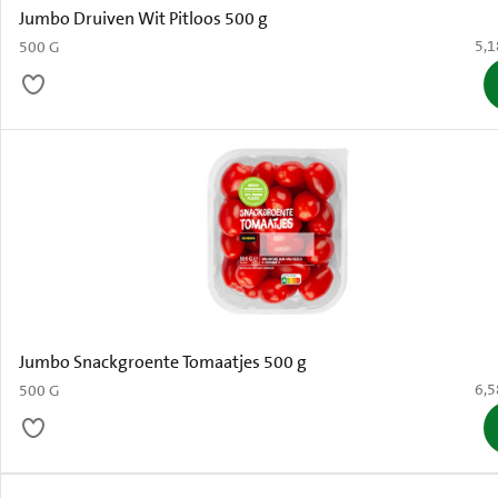
Jumbo Druiven Wit Pitloos 500 g
€ 5
5,1
500 G
Jumbo Snackgroente Tomaatjes 500 g
€ 6
6,5
500 G