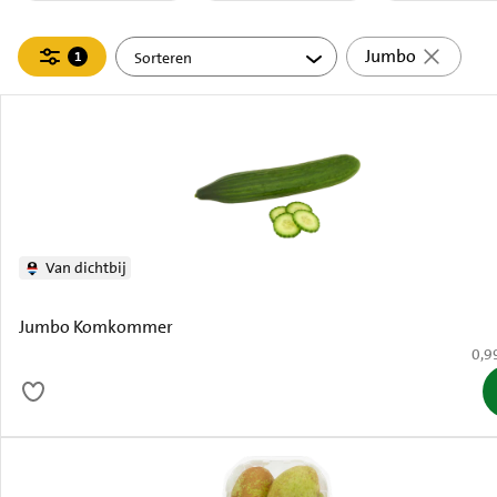
Filteren
Jumbo
1
actief
Van dichtbij
Jumbo Komkommer
€ 0,
0,9