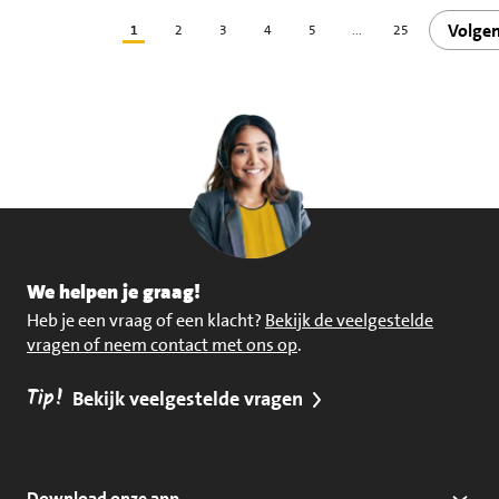
Volge
1
2
3
4
5
...
25
We helpen je graag!
Heb je een vraag of een klacht?
Bekijk de veelgestelde
vragen of neem contact met ons op
.
Tip!
Bekijk veelgestelde vragen
Download onze app