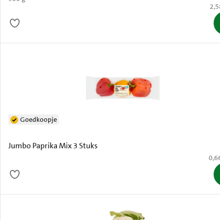
€ 2
2,5
Goedkoopje
Jumbo Paprika Mix 3 Stuks
€ 0,
0,6