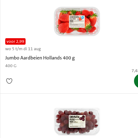
voor 2,99
wo 5 t/m di 11 aug
Oud
Jumbo Aardbeien Hollands 400 g
400 G
€ 7
7,4