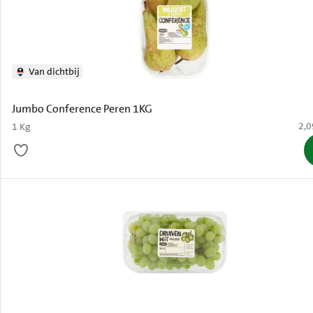
Van dichtbij
Jumbo Conference Peren 1KG
€ 2
2,0
1 Kg