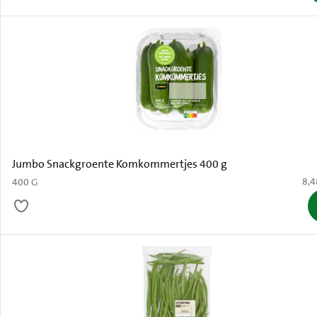
Jumbo Snackgroente Komkommertjes 400 g
€ 8
8,4
400 G