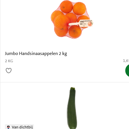
Jumbo Handsinaasappelen 2 kg
€ 1
1,6
2 KG
Van dichtbij