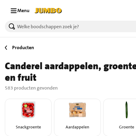
Ga naar zoeken
Ga naar hoofdinhoud
Menu
583 producten gevonden.
Producten
Canderel aardappelen, groent
en fruit
583 producten gevonden
Snackgroente
Aardappelen
Groente