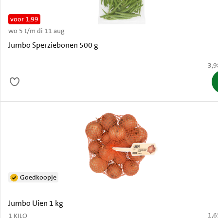
voor 1,99
wo 5 t/m di 11 aug
Oud
Jumbo Sperziebonen 500 g
€ 3
3,9
Goedkoopje
Jumbo Uien 1 kg
€ 1
1,6
1 KILO