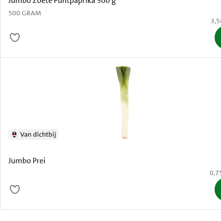
Jumbo Zoete Puntpaprika 500 g
500 GRAM
€ 3
3,5
Van dichtbij
Jumbo Prei
€ 0,
0,7