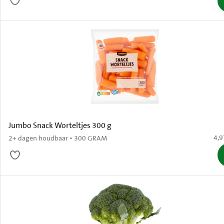
Jumbo Snack Worteltjes 300 g
€ 4
4,9
2+ dagen houdbaar • 300 GRAM