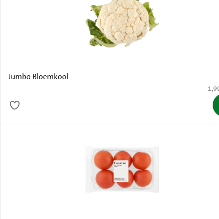
Jumbo Bloemkool
€ 1,
1,9