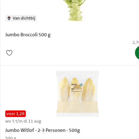
Van dichtbij
Jumbo Broccoli 500 g
€ 2
2,7
voor 1,29
wo 5 t/m di 11 aug
Oud
Jumbo Witlof - 2-3 Personen - 500g
500 g