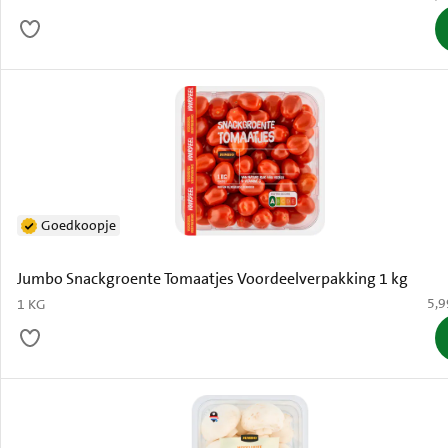
Goedkoopje
Jumbo Snackgroente Tomaatjes Voordeelverpakking 1 kg
€ 5
5,9
1 KG