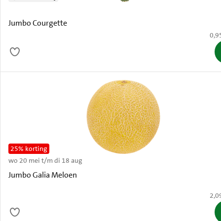
Jumbo Courgette
€ 0,
0,9
25% korting
wo 20 mei t/m di 18 aug
Oude
Jumbo Galia Meloen
€ 2,
2,0