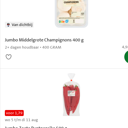
Van dichtbij
Jumbo Middelgrote Champignons 400 g
€ 4
4,9
2+ dagen houdbaar • 400 GRAM
voor 1,79
wo 5 t/m di 11 aug
Oud