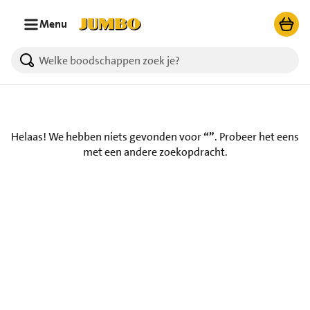
Ga naar zoeken
Ga naar hoofdinhoud
Menu
Helaas! We hebben niets gevonden voor
“”
.
Probeer het eens
met een andere zoekopdracht.