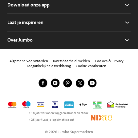
Download onze app
Laat je inspireren
Over Jumbo
Algemene voorwaarden
Kwetsbaarheid melden
Cookies & Privacy
Toegankelijkheidsverklaring
Cookie voorkeuren
Jumbo Facebook
Jumbo Instagram
Jumbo Pinterest
Jumbo Twitter
Jumbo YouTube
Volg ons
Mastercard
Maestro
Visa
Vpay
American Express
Apple Pay
Aanbiedersmedicijne
Thuiswinkel w
< 18 jaar verkopen wij geen alcohol en tabak
NIX18
< 25 jaar? Laat je legitimatie zien!
© 2026 Jumbo Supermarkten