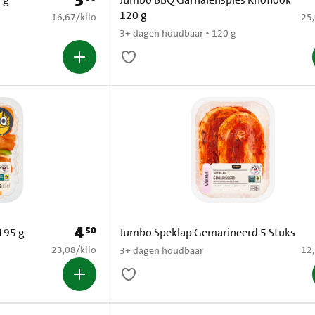
3
120 g
€ 16,67 per kilo
€ 2
16,67
/
kilo
25
3+ dagen houdbaar • 120 g
4
50
Prijs: € 4,50
195 g
Jumbo Speklap Gemarineerd 5 Stuks
€ 23,08 per kilo
€ 1
23,08
/
kilo
12
3+ dagen houdbaar