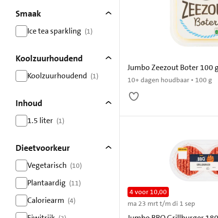
Smaak
Ice tea sparkling
(1)
resultaten
Koolzuurhoudend
Jumbo Zeezout Boter 100 
Koolzuurhoudend
(1)
10+ dagen houdbaar • 100 g
resultaten
Inhoud
1.5 liter
(1)
resultaten
Dieetvoorkeur
Vegetarisch
(10)
resultaten
Plantaardig
(11)
4 voor 10,00
resultaten
Caloriearm
(4)
ma 23 mrt t/m di 1 sep
resultaten
Eiwitrijk
Jumbo BBQ Grillburger 180