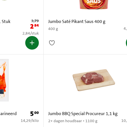
Oude prijs: € 3,79
3,79
 Stuk
Jumbo Saté Pikant Saus 400 g
2
84
Nieuwe prijs: € 2,84
€ 
4
400 g
€ 2,84 per stuk
2,84
/
stuk
5
00
Prijs: € 5,00
arineerd
Jumbo BBQ Special Procureur 1,1 kg
€ 14,29 per kilo
€ 1
14,29
/
kilo
10
2+ dagen houdbaar • 1100 g