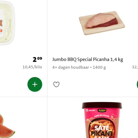
2
09
Prijs: € 2,09
Jumbo BBQ Special Picanha 1,4 kg
€ 10,45 per kilo
€ 3
10,45
/
kilo
32
4+ dagen houdbaar • 1400 g