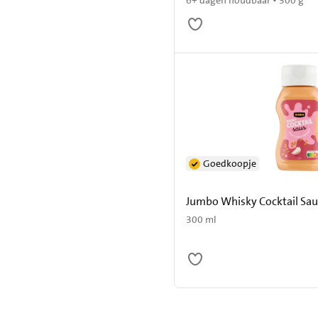
6+ dagen houdbaar • 300 g
Goedkoopje
Jumbo Whisky Cocktail Sau
300 ml