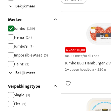
resultaten
Bekijk meer
Merken
Jumbo
(139)
resultaten
Hema
(24)
resultaten
Jumbo's
(7)
4 voor 10,00
resultaten
Impossible Meat
(5)
ma 23 mrt t/m di 1 sep
resultaten
Jumbo BBQ Hamburger 2 S
Heinz
(2)
resultaten
2+ dagen houdbaar • 220 g
Bekijk meer
Verpakkingstype
Single
(3)
resultaten
Fles
(1)
resultaten