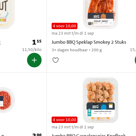
4 voor 10,00
ma 23 mrt t/m di 1 sep
1
15
Prijs: € 1,15
g
Jumbo BBQ Speklap Smokey 2 Stuks
€ 11,50 per kilo
€ 1
11,50
/
kilo
15
3+ dagen houdbaar • 200 g
4 voor 10,00
ma 23 mrt t/m di 1 sep
00
Prijs: € 3,00
 g
Jumbo BBQ Garnalenspies Knoflook