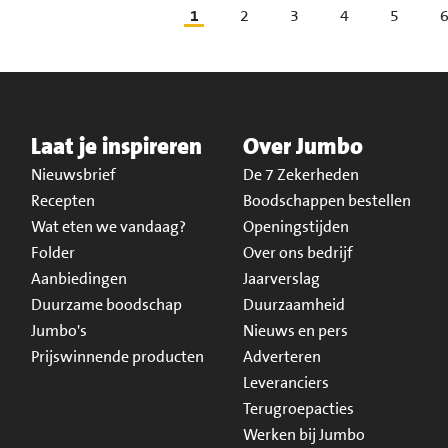
1
2
3
4
5
Laat je inspireren
Over Jumbo
Nieuwsbrief
De 7 Zekerheden
Recepten
Boodschappen bestellen
Wat eten we vandaag?
Openingstijden
Folder
Over ons bedrijf
Aanbiedingen
Jaarverslag
Duurzame boodschap
Duurzaamheid
Jumbo's
Nieuws en pers
Prijswinnende producten
Adverteren
Leveranciers
Terugroepacties
Werken bij Jumbo