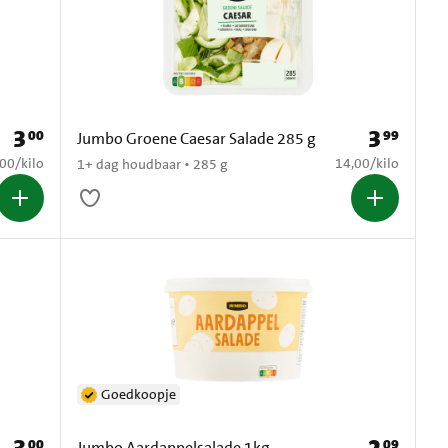
3
3
00
99
Prijs: € 3,00
Prijs: € 3,99
Jumbo Groene Caesar Salade 285 g
5,00 per kilo
€ 14,00 per kilo
,00
/
kilo
14,00
/
kilo
1+ dag houdbaar • 285 g
Goedkoopje
00
09
Prijs: € 3,00
Prijs: € 2,09
Jumbo Aardappelsalade 1kg