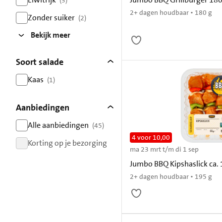
(3)
resultaten
2+ dagen houdbaar • 180 g
Zonder suiker
(2)
resultaten
Bekijk meer
Soort salade
Kaas
(1)
resultaten
Aanbiedingen
Alle aanbiedingen
(45)
resultaten
4 voor 10,00
Korting op je bezorging
ma 23 mrt t/m di 1 sep
resultaten
Jumbo BBQ Kipshaslick ca. 
2+ dagen houdbaar • 195 g