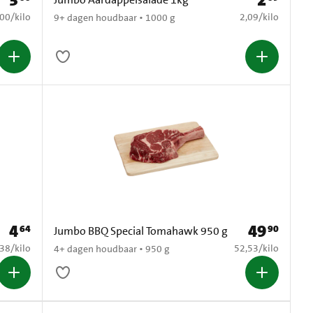
3
2
5,00 per kilo
€ 2,09 per kilo
,00
/
kilo
2,09
/
kilo
9+ dagen houdbaar • 1000 g
4
49
64
90
Prijs: € 4,64
Prijs: € 49,90
Jumbo BBQ Special Tomahawk 950 g
2,38 per kilo
€ 52,53 per kilo
,38
/
kilo
52,53
/
kilo
4+ dagen houdbaar • 950 g