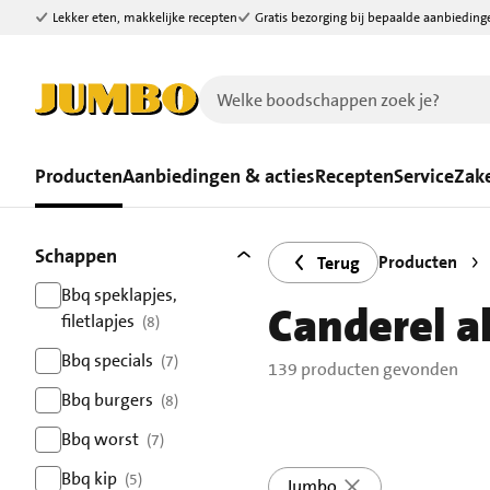
Lekker eten, makkelijke recepten
Gratis bezorging bij bepaalde aanbieding
Ga naar zoeken
Ga naar hoofdinhoud
Producten
Aanbiedingen & acties
Recepten
Service
Zake
Filters
139 producten gevonden.
Schappen
Producten
Terug
Bbq speklapjes,
Canderel al
filetlapjes
(8)
resultaten
Bbq specials
(7)
139 producten gevonden
resultaten
Bbq burgers
(8)
resultaten
Bbq worst
(7)
resultaten
Bbq kip
(5)
Jumbo