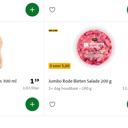
3 voor 5,00
1
19
Prijs: € 1,19
s 300 ml
Jumbo Rode Bieten Salade 200 g
€ 3,97 per liter
€ 1
3,97
/
liter
12
1+ dag houdbaar • 200 g