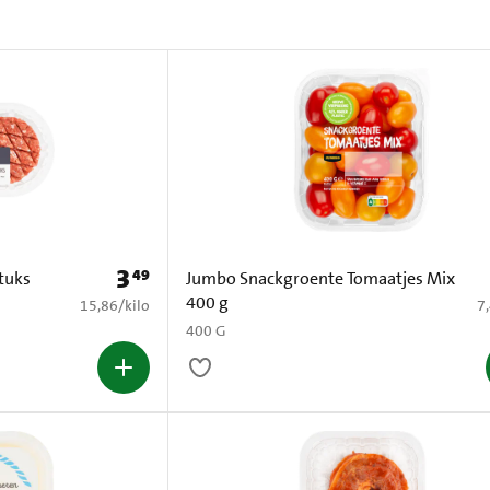
3
49
Prijs: € 3,49
tuks
Jumbo Snackgroente Tomaatjes Mix
400 g
€ 15,86 per kilo
€ 
15,86
/
kilo
7
400 G