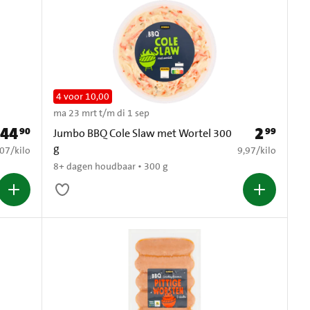
4 voor 10,00
ma 23 mrt t/m di 1 sep
44
2
90
99
Prijs: € 44,90
Prijs: € 2,99
Jumbo BBQ Cole Slaw met Wortel 300
g
2,07 per kilo
€ 9,97 per kilo
,07
/
kilo
9,97
/
kilo
8+ dagen houdbaar • 300 g