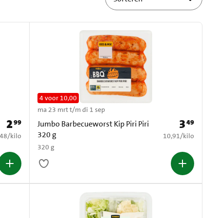
4 voor 10,00
ma 23 mrt t/m di 1 sep
2
3
99
49
Prijs: € 2,99
Prijs: € 3,49
Jumbo Barbecueworst Kip Piri Piri
320 g
7,48 per kilo
€ 10,91 per kilo
,48
/
kilo
10,91
/
kilo
320 g