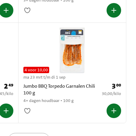
3+ dagen houdbaar • 200 g
4 voor 10,00
ma 23 mrt t/m di 1 sep
2
3
49
00
Prijs: € 2,49
Prijs: € 3,00
Jumbo BBQ Torpedo Garnalen Chili
100 g
2,45 per kilo
€ 30,00 per kilo
,45
/
kilo
30,00
/
kilo
4+ dagen houdbaar • 100 g