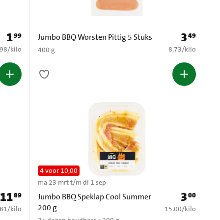
1
3
99
49
Prijs: € 1,99
Prijs: € 3,49
Jumbo BBQ Worsten Pittig 5 Stuks
4,98 per kilo
€ 8,73 per kilo
,98
/
kilo
8,73
/
kilo
400 g
4 voor 10,00
ma 23 mrt t/m di 1 sep
11
3
89
00
Prijs: € 11,89
Prijs: € 3,00
Jumbo BBQ Speklap Cool Summer
200 g
0,81 per kilo
€ 15,00 per kilo
,81
/
kilo
15,00
/
kilo