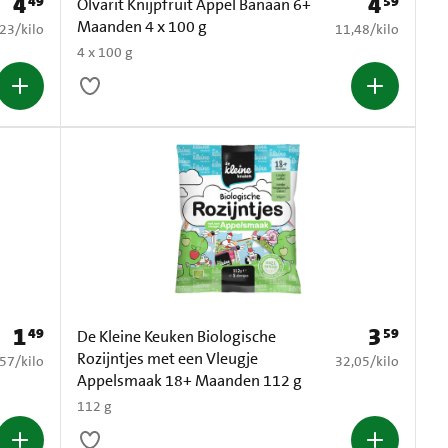
4
4
49
59
Prijs: € 4,49
Prijs: € 4,59
Olvarit Knijpfruit Appel Banaan 6+
Maanden 4 x 100 g
1,23 per kilo
€ 11,48 per kilo
,23
/
kilo
11,48
/
kilo
4 x 100 g
1
3
49
59
Prijs: € 1,49
Prijs: € 3,59
De Kleine Keuken Biologische
Rozijntjes met een Vleugje
2,57 per kilo
€ 32,05 per kilo
,57
/
kilo
32,05
/
kilo
Appelsmaak 18+ Maanden 112 g
112 g