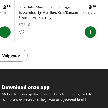
2
3
89
29
Prijs: € 2,89
Prijs: € 3,29
Soré Baby Mais Sterren Biologisch
Tussendoortje Aardbei/Biet/Banaan
4,45 per kilo
€ 54,83 per kilo
,45
/
kilo
54,83
/
kilo
Smaak 8m+ 4 x 15 g
4 x 15 g
Volgende
Download onze app
Met de Jumbo app doe je vlot je boodschappen, met de
ruime keuze en service die je van ons gewend bent!