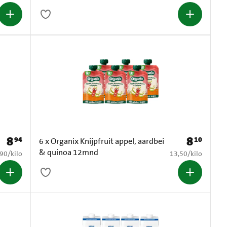
8
8
94
10
Prijs: € 8,94
Prijs: € 8,10
6 x Organix Knijpfruit appel, aardbei
& quinoa 12mnd
4,90 per kilo
€ 13,50 per kilo
,90
/
kilo
13,50
/
kilo