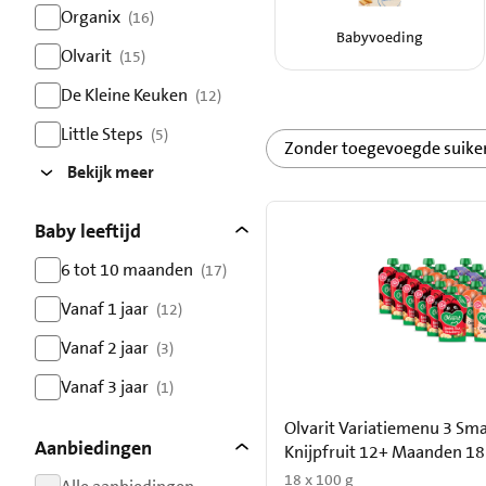
resultaten
Organix
(16)
Babyvoeding
resultaten
Olvarit
(15)
resultaten
De Kleine Keuken
(12)
resultaten
Little Steps
(5)
Zonder toegevoegde suike
resultaten
Bekijk meer
Baby leeftijd
6 tot 10 maanden
(17)
resultaten
Vanaf 1 jaar
(12)
resultaten
Vanaf 2 jaar
(3)
resultaten
Vanaf 3 jaar
(1)
resultaten
Olvarit Variatiemenu 3 Sm
Aanbiedingen
Knijpfruit 12+ Maanden 18
18 x 100 g