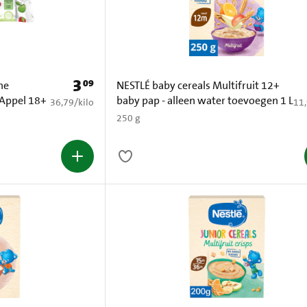
3
09
Prijs: € 3,09
he
NESTLÉ baby cereals Multifruit 12+
 Appel 18+
baby pap - alleen water toevoegen 1 L
€ 36,79 per kilo
€ 1
36,79
/
kilo
11
250 g