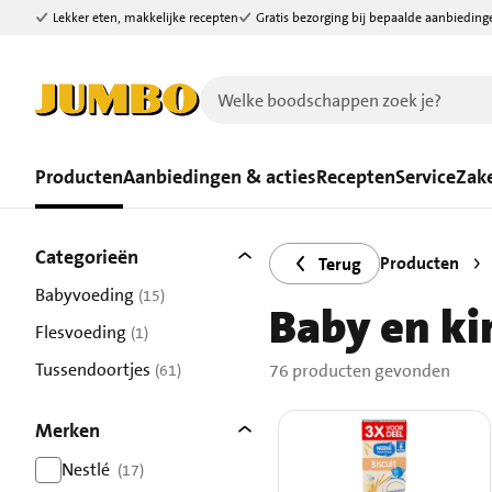
Lekker eten, makkelijke recepten
Gratis bezorging bij bepaalde aanbieding
Ga naar zoeken
Ga naar hoofdinhoud
Producten
Aanbiedingen & acties
Recepten
Service
Zake
Filters
76 producten gevonden.
Categorieën
Producten
Terug
Babyvoeding
(15)
Baby en ki
resultaten
Flesvoeding
(1)
resultaten
Tussendoortjes
76 producten gevonden
(61)
resultaten
Merken
Nestlé
(17)