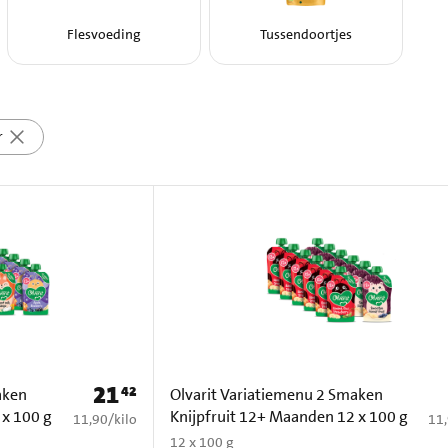
Flesvoeding
Tussendoortjes
r
21
42
Prijs: € 21,42
aken
Olvarit Variatiemenu 2 Smaken
 x 100 g
Knijpfruit 12+ Maanden 12 x 100 g
€ 11,90 per kilo
€ 1
11,90
/
kilo
11
12 x 100 g