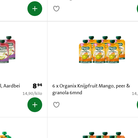
8
94
Prijs: € 8,94
l, Aardbei
6 x Organix Knijpfruit Mango, peer &
granola 6mnd
€ 14,90 per kilo
€ 1
14,90
/
kilo
14