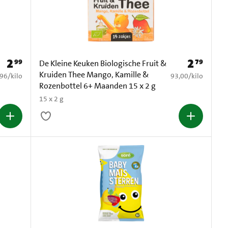
2
2
99
79
Prijs: € 2,99
Prijs: € 2,79
De Kleine Keuken Biologische Fruit &
Kruiden Thee Mango, Kamille &
1,96 per kilo
€ 93,00 per kilo
,96
/
kilo
93,00
/
kilo
Rozenbottel 6+ Maanden 15 x 2 g
15 x 2 g