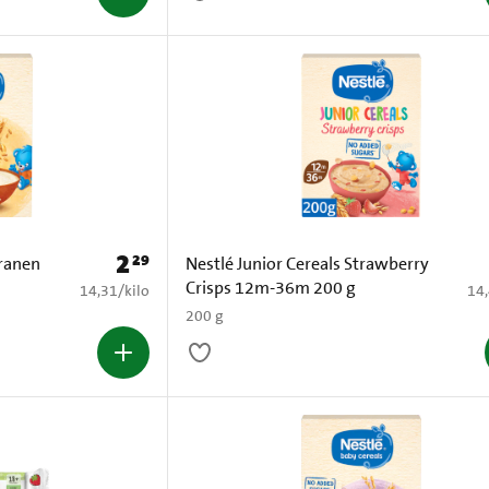
2
29
Prijs: € 2,29
granen
Nestlé Junior Cereals Strawberry
Crisps 12m-36m 200 g
€ 14,31 per kilo
€ 1
14,31
/
kilo
14
200 g