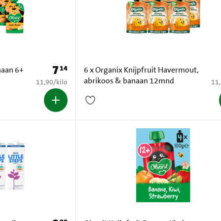
7
14
Prijs: € 7,14
anaan 6+
6 x Organix Knijpfruit Havermout,
abrikoos & banaan 12mnd
€ 11,90 per kilo
€ 1
11,90
/
kilo
11