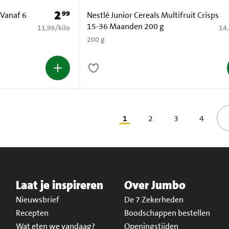
2
99
Prijs: € 2,99
 Vanaf 6
Nestlé Junior Cereals Multifruit Crisps
15-36 Maanden 200 g
€ 11,96 per kilo
€ 1
11,96
/
kilo
14
200 g
1
2
3
4
Laat je inspireren
Over Jumbo
Nieuwsbrief
De 7 Zekerheden
Recepten
Boodschappen bestellen
Wat eten we vandaag?
Openingstijden