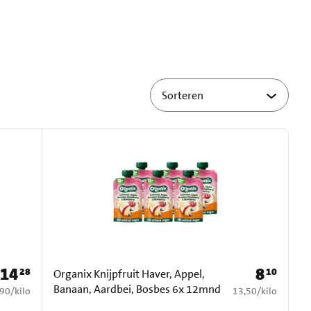
14
8
28
10
Prijs: € 14,28
Prijs: € 8,10
Organix Knijpfruit Haver, Appel,
Banaan, Aardbei, Bosbes 6x 12mnd
1,90 per kilo
€ 13,50 per kilo
,90
/
kilo
13,50
/
kilo