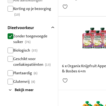
Alle aanbiedingen
resultaten
Korting op je bezorging
(10)
resultaten
Dieetvoorkeur
Zonder toegevoegde
suiker
(76)
resultaten
Biologisch
(35)
resultaten
Geschikt voor
coeliakiepatiënten
(13)
6 x Organix Knijpfruit Appe
resultaten
& Bosbes 6+m
Plantaardig
(6)
resultaten
Glutenvrij
(4)
resultaten
Bekijk meer