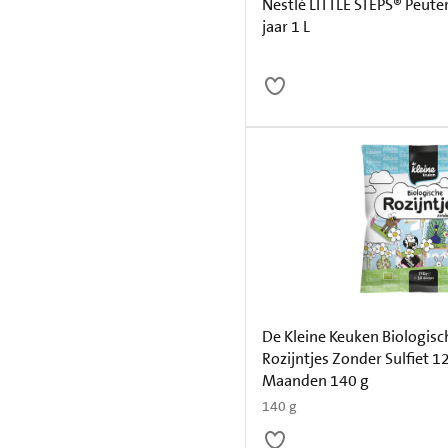
Nestlé LITTLE STEPS® Peut
jaar 1 L
De Kleine Keuken Biologisc
Rozijntjes Zonder Sulfiet 1
Maanden 140 g
140 g