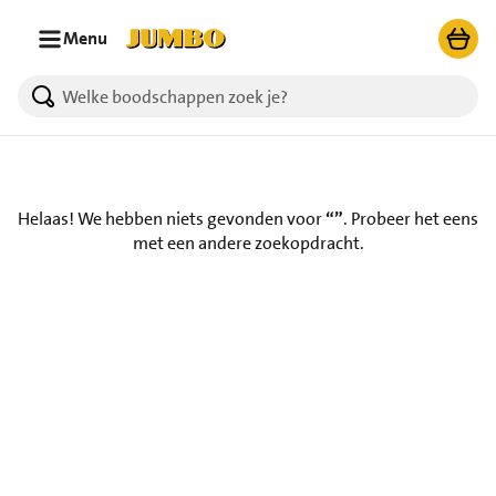
Ga naar zoeken
Ga naar hoofdinhoud
Menu
Helaas! We hebben niets gevonden voor
“”
.
Probeer het eens
met een andere zoekopdracht.