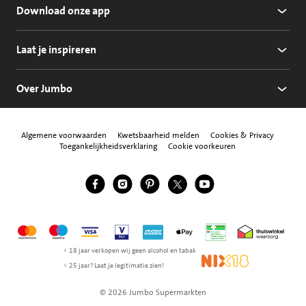
Download onze app
Laat je inspireren
Over Jumbo
Algemene voorwaarden
Kwetsbaarheid melden
Cookies & Privacy
Toegankelijkheidsverklaring
Cookie voorkeuren
Jumbo Facebook
Jumbo Instagram
Jumbo Pinterest
Jumbo Twitter
Jumbo YouTube
Volg ons
Mastercard
Maestro
Visa
Vpay
American Express
Apple Pay
Aanbiedersmedicijne
Thuiswinkel w
< 18 jaar verkopen wij geen alcohol en tabak
NIX18
< 25 jaar? Laat je legitimatie zien!
© 2026 Jumbo Supermarkten