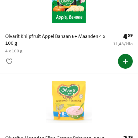
4
59
Prijs: 
Olvarit Knijpfruit Appel Banaan 6+ Maanden 4 x
100 g
€ 11,48 per k
11,48
/
kilo
4 x 100 g
39
Prijs: 