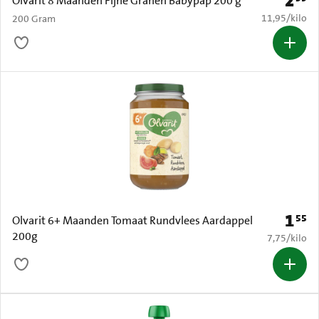
2
Olvarit 8 Maanden Fijne Granen Babypap 200 g
€ 11,95 per k
11,95
/
kilo
200 Gram
1
55
Prijs: 
Olvarit 6+ Maanden Tomaat Rundvlees Aardappel
200g
€ 7,75 per k
7,75
/
kilo