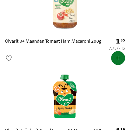
1
55
Prijs: 
Olvarit 8+ Maanden Tomaat Ham Macaroni 200g
€ 7,75 per k
7,75
/
kilo
19