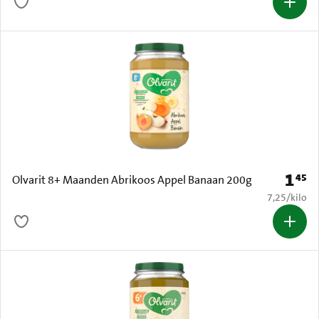
1
45
Prijs: 
Olvarit 8+ Maanden Abrikoos Appel Banaan 200g
€ 7,25 per k
7,25
/
kilo