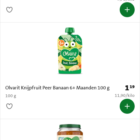
1
19
Prijs: 
Olvarit Knijpfruit Peer Banaan 6+ Maanden 100 g
€ 11,90 per k
11,90
/
kilo
100 g