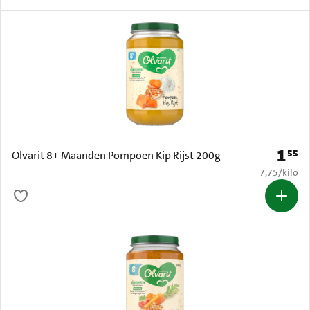
1
55
Prijs: 
Olvarit 8+ Maanden Pompoen Kip Rijst 200g
€ 7,75 per k
7,75
/
kilo