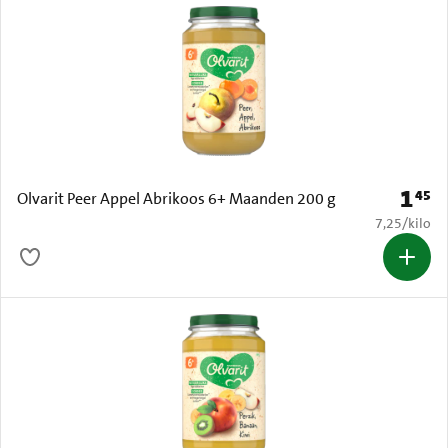
1
45
Prijs: 
Olvarit Peer Appel Abrikoos 6+ Maanden 200 g
€ 7,25 per k
7,25
/
kilo