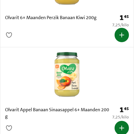
1
45
Prijs: 
Olvarit 6+ Maanden Perzik Banaan Kiwi 200g
€ 7,25 per k
7,25
/
kilo
1
45
Prijs: 
Olvarit Appel Banaan Sinaasappel 6+ Maanden 200
g
€ 7,25 per k
7,25
/
kilo