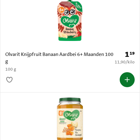
1
19
Prijs: 
Olvarit Knijpfruit Banaan Aardbei 6+ Maanden 100
g
€ 11,90 per k
11,90
/
kilo
100 g