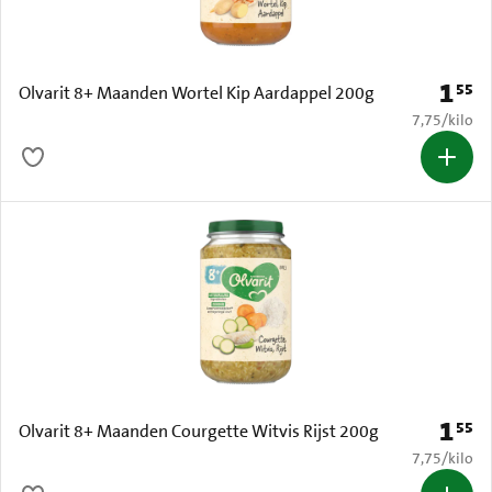
1
55
Prijs: 
Olvarit 8+ Maanden Wortel Kip Aardappel 200g
€ 7,75 per k
7,75
/
kilo
1
55
Prijs: 
Olvarit 8+ Maanden Courgette Witvis Rijst 200g
€ 7,75 per k
7,75
/
kilo