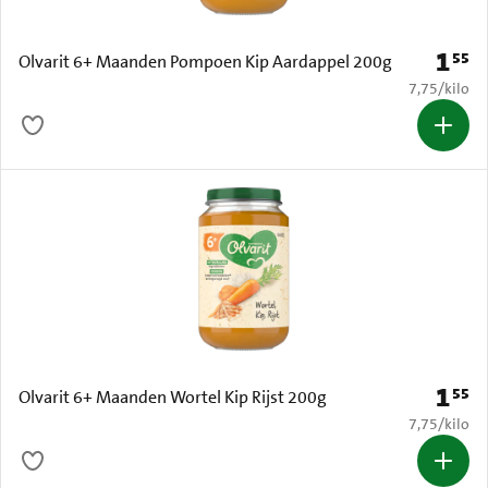
1
55
Prijs: 
Olvarit 6+ Maanden Pompoen Kip Aardappel 200g
€ 7,75 per k
7,75
/
kilo
1
55
Prijs: 
Olvarit 6+ Maanden Wortel Kip Rijst 200g
€ 7,75 per k
7,75
/
kilo