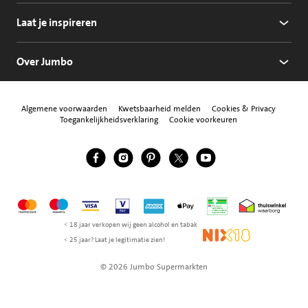
Laat je inspireren
Over Jumbo
Algemene voorwaarden
Kwetsbaarheid melden
Cookies & Privacy
Toegankelijkheidsverklaring
Cookie voorkeuren
Jumbo Facebook
Jumbo Instagram
Jumbo Pinterest
Jumbo Twitter
Jumbo YouTube
Volg ons
Mastercard
Maestro
Visa
Vpay
American Express
Apple Pay
Aanbiedersmedicijne
Thuiswinkel w
< 18 jaar verkopen wij geen alcohol en tabak
NIX18
< 25 jaar? Laat je legitimatie zien!
© 2026 Jumbo Supermarkten