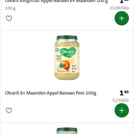
1
Prijs: 
Olvarit Knijpfruit Appel Banaan 6+ Maanden 100 g
€ 11,90 per k
11,90
/
kilo
100 g
1
45
Prijs: 
Olvarit 8+ Maanden Appel Banaan Peer 200g
€ 7,25 per k
7,25
/
kilo