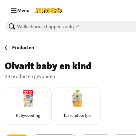
Ga naar zoeken
Ga naar hoofdinhoud
Menu
23 producten gevonden.
Producten
Olvarit baby en kind
23 producten gevonden
Babyvoeding
Tussendoortjes