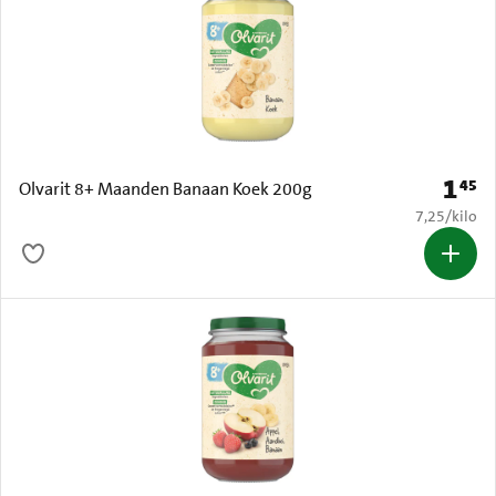
1
45
Prijs: 
Olvarit 8+ Maanden Banaan Koek 200g
€ 7,25 per k
7,25
/
kilo