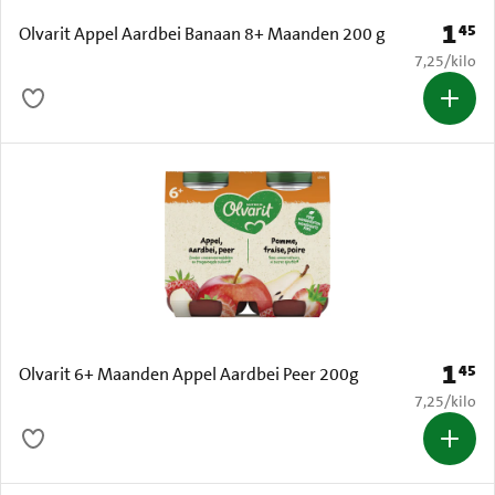
1
45
Prijs: 
Olvarit Appel Aardbei Banaan 8+ Maanden 200 g
€ 7,25 per k
7,25
/
kilo
1
45
Prijs: 
Olvarit 6+ Maanden Appel Aardbei Peer 200g
€ 7,25 per k
7,25
/
kilo