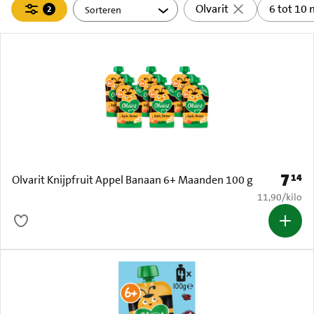
Filteren
Olvarit
6 tot 10
2
actief
7
14
Prijs: 
Olvarit Knijpfruit Appel Banaan 6+ Maanden 100 g
€ 11,90 per k
11,90
/
kilo