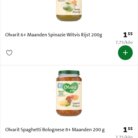
1
55
Prijs: 
Olvarit 6+ Maanden Spinazie Witvis Rijst 200g
€ 7,75 per k
7,75
/
kilo
1
55
Prijs: 
Olvarit Spaghetti Bolognese 8+ Maanden 200 g
€ 7,75 per k
7,75
/
kilo