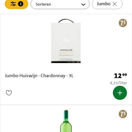
Filteren
Jumbo
1
actief
12
99
Prijs: € 
Jumbo Huiswijn - Chardonnay - 3L
€ 4,33 per li
4,33
/
liter