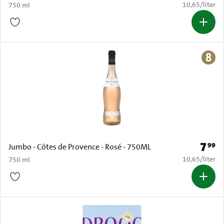
€ 10,65 per li
10,65
/
liter
750 ml
7
99
Prijs: 
Jumbo - Côtes de Provence - Rosé - 750ML
€ 10,65 per li
10,65
/
liter
750 ml