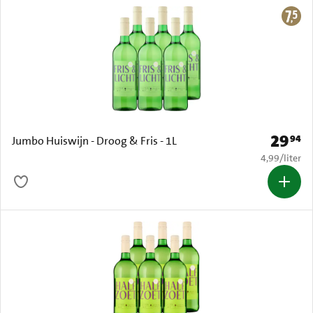
29
94
Prijs: € 
Jumbo Huiswijn - Droog & Fris - 1L
€ 4,99 per li
4,99
/
liter