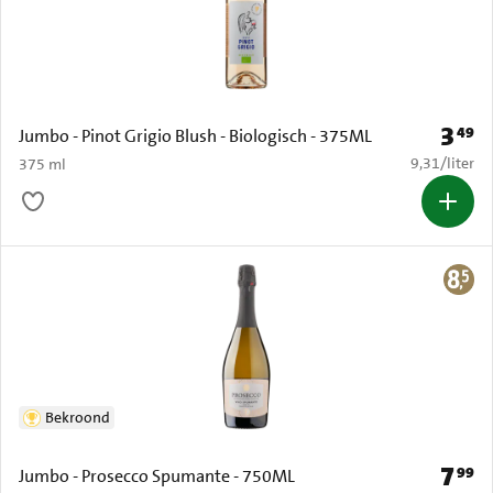
3
49
Prijs: 
Jumbo - Pinot Grigio Blush - Biologisch - 375ML
€ 9,31 per li
9,31
/
liter
375 ml
Bekroond
7
99
Prijs: 
Jumbo - Prosecco Spumante - 750ML