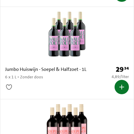
29
34
Prijs: € 
Jumbo Huiswijn - Soepel & Halfzoet - 1L
€ 4,89 per li
4,89
/
liter
6 x 1 L • Zonder doos