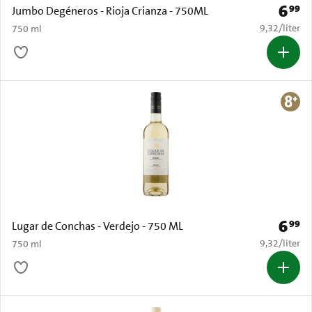
6
99
Prijs: 
Jumbo Degéneros - Rioja Crianza - 750ML
€ 9,32 per li
9,32
/
liter
750 ml
6
99
Prijs: 
Lugar de Conchas - Verdejo - 750 ML
€ 9,32 per li
9,32
/
liter
750 ml