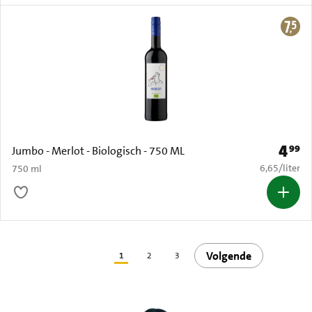
4
99
Prijs: 
Jumbo - Merlot - Biologisch - 750 ML
€ 6,65 per li
6,65
/
liter
750 ml
Volgende
1
2
3