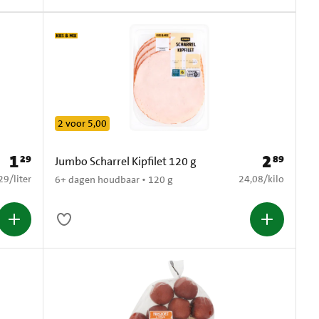
2 voor 5,00
1
2
29
89
Prijs: € 1,29
Prijs: € 2,89
Jumbo Scharrel Kipfilet 120 g
1,29 per liter
€ 24,08 per kilo
29
/
liter
24,08
/
kilo
6+ dagen houdbaar • 120 g