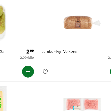
2
09
Prijs: € 2,09
KG
Jumbo - Fijn Volkoren
€ 2,09 per kilo
€ 
2,09
/
kilo
2