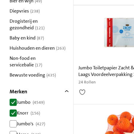
Bier en wijn
(49)
resultaten
Diepvries
(238)
resultaten
Drogisterij en
gezondheid
(121)
resultaten
Baby en kind
(87)
resultaten
Huishouden en dieren
(263)
resultaten
Non-food en
servicebalie
(17)
Jumbo Toiletpapier Zacht &
resultaten
Laags Voordeelverpakking 
Bewuste voeding
(435)
resultaten
24 Rollen
Merken
Jumbo
(4549)
resultaten
Knorr
(156)
resultaten
Jumbo's
(427)
resultaten