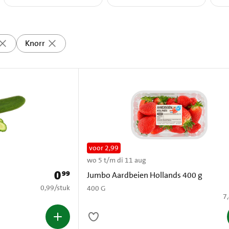
Knorr
voor 2,99
wo 5 t/m di 11 aug
0
99
Ou
Prijs: € 0,99
Jumbo Aardbeien Hollands 400 g
€ 0,99 per stuk
0,99
/
stuk
400 G
€ 
7