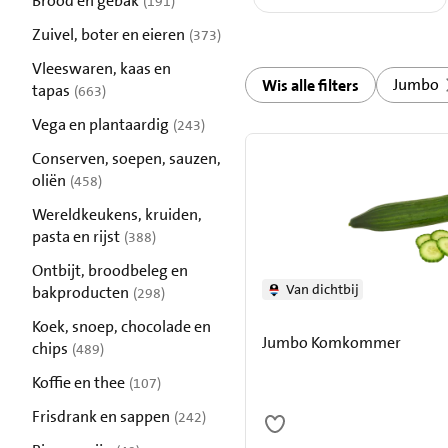
Brood en gebak
(191)
resultaten
Zuivel, boter en eieren
(373)
resultaten
Vleeswaren, kaas en
Jumbo
Wis alle filters
tapas
(663)
resultaten
Vega en plantaardig
(243)
resultaten
Conserven, soepen, sauzen,
oliën
(458)
resultaten
Wereldkeukens, kruiden,
pasta en rijst
(388)
resultaten
Ontbijt, broodbeleg en
Van dichtbij
bakproducten
(298)
resultaten
Koek, snoep, chocolade en
Jumbo Komkommer
chips
(489)
resultaten
Koffie en thee
(107)
resultaten
Frisdrank en sappen
(242)
resultaten