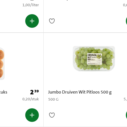
€ 1,00 per liter
€ 
1,00
/
liter
0,
2
39
Prijs: € 2,39
tuks
Jumbo Druiven Wit Pitloos 500 g
€ 0,20 per stuk
€ 
0,20
/
stuk
5
500 G