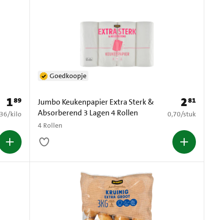
Goedkoopje
1
2
89
81
Prijs: € 1,89
Prijs: € 2,81
Jumbo Keukenpapier Extra Sterk &
Absorberend 3 Lagen 4 Rollen
2,36 per kilo
€ 0,70 per stuk
,36
/
kilo
0,70
/
stuk
4 Rollen