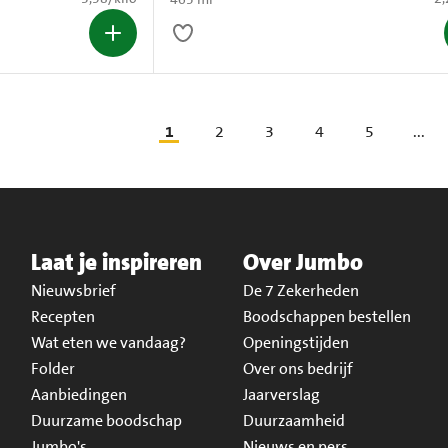
1
2
3
4
5
...
Laat je inspireren
Over Jumbo
Nieuwsbrief
De 7 Zekerheden
Recepten
Boodschappen bestellen
Wat eten we vandaag?
Openingstijden
Folder
Over ons bedrijf
Aanbiedingen
Jaarverslag
Duurzame boodschap
Duurzaamheid
Jumbo's
Nieuws en pers