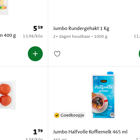
5
59
Prijs: € 5,59
Jumbo Rundergehakt 1 Kg
n 400 g
€ 13,98 per kilo
€ 1
13,98
/
kilo
11
2+ dagen houdbaar • 1000 g
Goedkoopje
1
79
Prijs: € 1,79
Jumbo Halfvolle Koffiemelk 465 ml
€ 3,58 per kilo
€ 
3,58
/
kilo
2,
465 ml