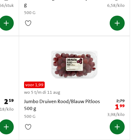
g
0,66 per stuk
€ 6,58 per kilo
66
/
stuk
6,58
/
kilo
500 G
voor 1,99
wo 5 t/m di 11 aug
2
59
Oude prijs: € 2,7
Prijs: € 2,59
2,79
Jumbo Druiven Rood/Blauw Pitloos
1
99
Nieuwe prij
500 g
5,18 per kilo
,18
/
kilo
€ 3,98 per kilo
3,98
/
kilo
500 G