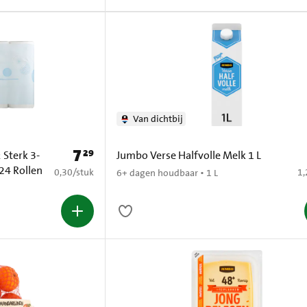
Van dichtbij
7
29
Prijs: € 7,29
 Sterk 3-
Jumbo Verse Halfvolle Melk 1 L
24 Rollen
€ 0,30 per stuk
€ 
0,30
/
stuk
1,
6+ dagen houdbaar • 1 L