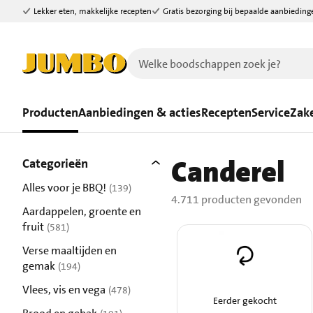
Lekker eten, makkelijke recepten
Gratis bezorging bij bepaalde aanbieding
Ga naar zoeken
Ga naar hoofdinhoud
Producten
Aanbiedingen & acties
Recepten
Service
Zake
Filters
Canderel
4711 producten gevonden.
Categorieën
Alles voor je BBQ!
(139)
4.711 producten gevonden
resultaten
Aardappelen, groente en
fruit
(581)
resultaten
Verse maaltijden en
gemak
(194)
resultaten
Vlees, vis en vega
(478)
Eerder gekocht
resultaten