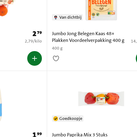
Van dichtbij
2
79
Prijs: € 2,79
Jumbo Jong Belegen Kaas 48+
Plakken Voordeelverpakking 400 g
€ 2,79 per kilo
€ 1
2,79
/
kilo
14
400 g
Goedkoopje
1
99
Prijs: € 1,99
Jumbo Paprika Mix 3 Stuks