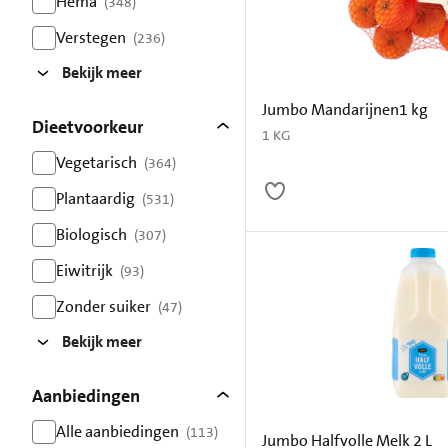
Hema
(348)
resultaten
Verstegen
(236)
resultaten
Bekijk meer
Jumbo Mandarijnen1 kg
Dieetvoorkeur
1 KG
Vegetarisch
(364)
resultaten
Plantaardig
(531)
resultaten
Biologisch
(307)
resultaten
Eiwitrijk
(93)
resultaten
Zonder suiker
(47)
resultaten
Bekijk meer
Aanbiedingen
Alle aanbiedingen
(113)
Jumbo Halfvolle Melk 2 L