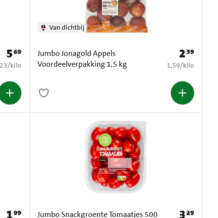
Van dichtbij
5
2
69
39
Prijs: € 5,69
Prijs: € 2,39
Jumbo Jonagold Appels
Voordeelverpakking 1,5 kg
4,23 per kilo
€ 1,59 per kilo
,23
/
kilo
1,59
/
kilo
1
3
99
29
Prijs: € 1,99
Prijs: € 3,29
Jumbo Snackgroente Tomaatjes 500