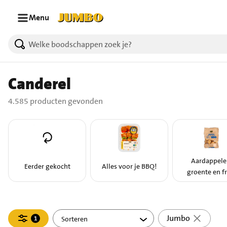
Ga naar zoeken
Ga naar hoofdinhoud
Menu
4585 producten gevonden.
Canderel
4.585 producten gevonden
Aardappele
Eerder gekocht
Alles voor je BBQ!
groente en fr
Filteren
Jumbo
1