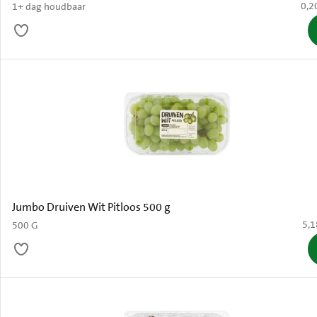
€ 0,
0,2
1+ dag houdbaar
Jumbo Druiven Wit Pitloos 500 g
€ 5
5,1
500 G