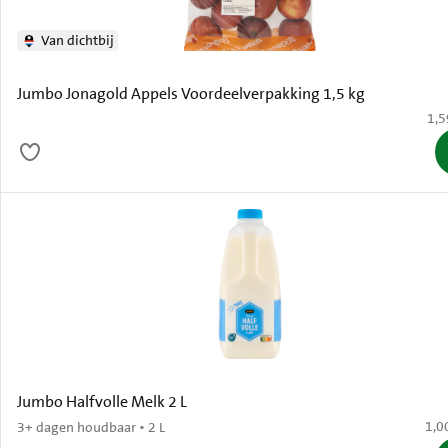
Van dichtbij
Jumbo Jonagold Appels Voordeelverpakking 1,5 kg
€ 1
1,5
Jumbo Halfvolle Melk 2 L
€ 1,
1,0
3+ dagen houdbaar • 2 L