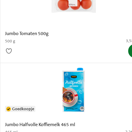
Jumbo Tomaten 500g
€ 3
3,5
500 g
Goedkoopje
Jumbo Halfvolle Koffiemelk 465 ml
€ 2,
2,2