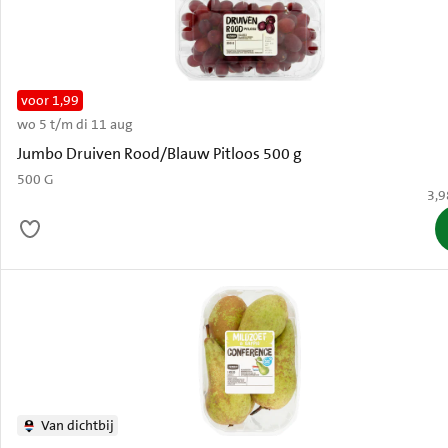
voor 1,99
wo 5 t/m di 11 aug
Oud
Jumbo Druiven Rood/Blauw Pitloos 500 g
500 G
€ 3
3,9
Van dichtbij