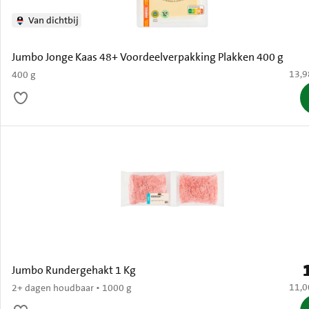
Van dichtbij
Jumbo Jonge Kaas 48+ Voordeelverpakking Plakken 400 g
€ 13,
13,9
400 g
P
Jumbo Rundergehakt 1 Kg
€ 11,
11,0
2+ dagen houdbaar • 1000 g