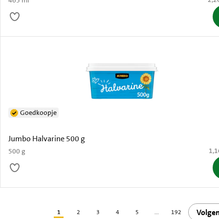
465 ml
Goedkoopje
Jumbo Halvarine 500 g
€ 1
1,1
500 g
Volge
1
2
3
4
5
...
192