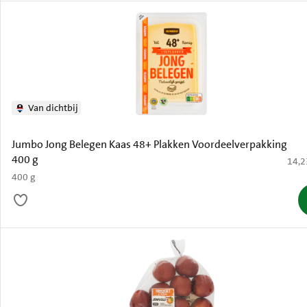
Van dichtbij
Jumbo Jong Belegen Kaas 48+ Plakken Voordeelverpakking
400 g
€ 14,
14,2
400 g