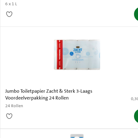
6 x 1 L
Jumbo Toiletpapier Zacht & Sterk 3-Laags
Voordeelverpakking 24 Rollen
€ 0,
0,3
24 Rollen