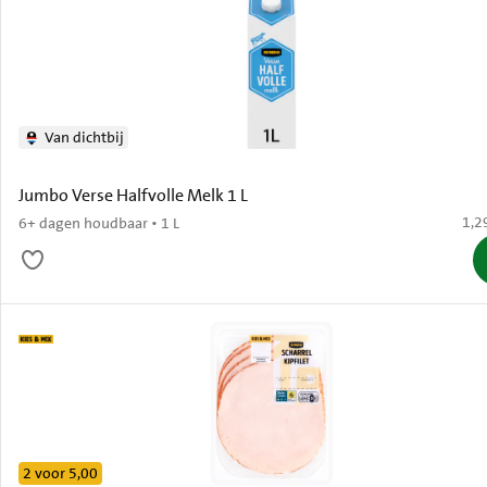
Van dichtbij
Jumbo Verse Halfvolle Melk 1 L
€ 1,
1,2
6+ dagen houdbaar • 1 L
2 voor 5,00