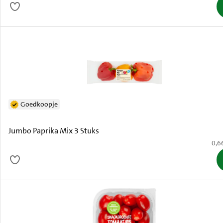
Goedkoopje
Jumbo Paprika Mix 3 Stuks
€ 0,
0,6