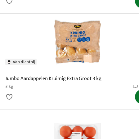
Van dichtbij
Jumbo Aardappelen Kruimig Extra Groot 3 kg
€ 1
1,3
3 kg