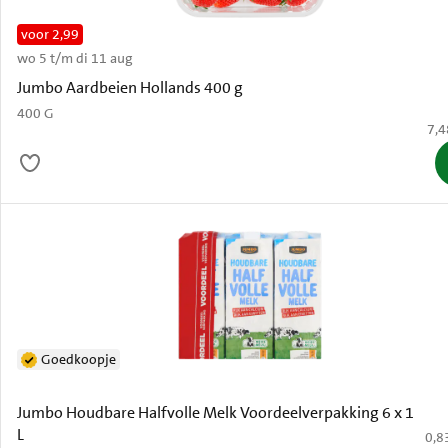
voor 2,99
wo 5 t/m di 11 aug
Oud
Jumbo Aardbeien Hollands 400 g
400 G
€ 7
7,4
Goedkoopje
Jumbo Houdbare Halfvolle Melk Voordeelverpakking 6 x 1
L
€ 0,
0,8