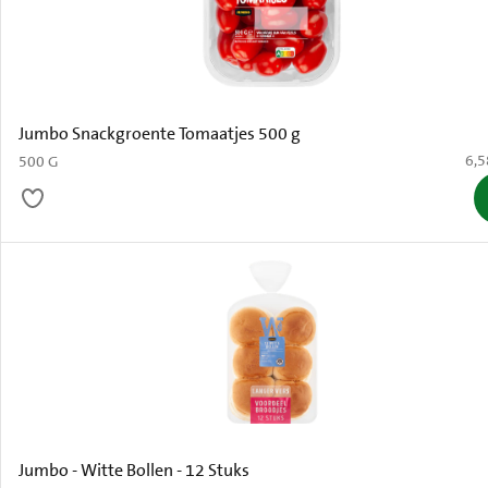
Jumbo Snackgroente Tomaatjes 500 g
€ 6
6,5
500 G
Jumbo - Witte Bollen - 12 Stuks