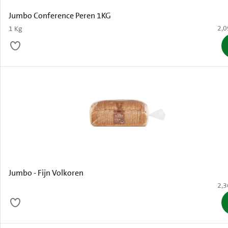
Jumbo Conference Peren 1KG
€ 2
2,0
1 Kg
Jumbo - Fijn Volkoren
€ 2
2,3