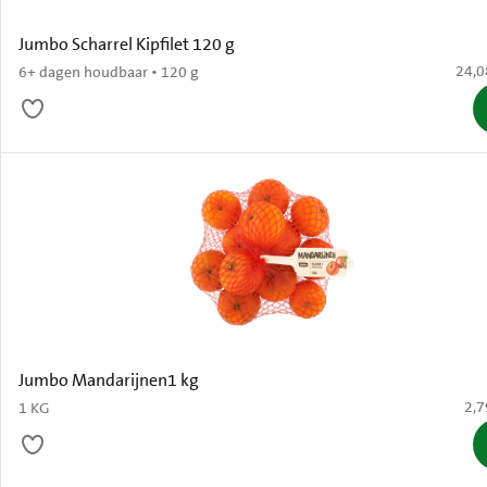
Jumbo Scharrel Kipfilet 120 g
€ 24,
24,0
6+ dagen houdbaar • 120 g
Jumbo Mandarijnen1 kg
€ 2
2,7
1 KG