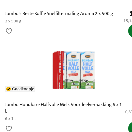
P
Jumbo's Beste Koffie Snelfiltermaling Aroma 2 x 500 g
€ 15,
15,1
2 x 500 g
Goedkoopje
Jumbo Houdbare Halfvolle Melk Voordeelverpakking 6 x 1
L
€ 0,
0,8
6 x 1 L