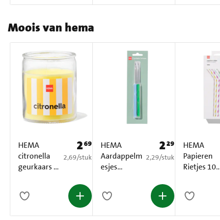
Moois van hema
2
2
69
29
Prijs: € 2,69
Prijs: € 2,29
HEMA
HEMA
HEMA
citronella
Aardappelm
Papieren
€ 2,69 per stuk
€ 2,29 per stuk
2,69
/
stuk
2,29
/
stuk
geurkaars in
esjes
Rietjes 10
glas met
groen/blau
Stuks
Ø6.5x8
w 2 Stuks