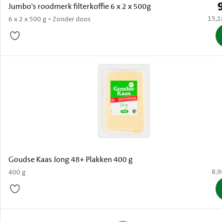
P
Jumbo's roodmerk filterkoffie 6 x 2 x 500g
€ 15,
15,1
6 x 2 x 500 g • Zonder doos
Goudse Kaas Jong 48+ Plakken 400 g
€ 8
8,9
400 g