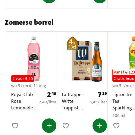
Zomerse borrel
Vanaf € 12
2 voor 3,25
Gratis bezo
wo 5 t/m di 11 aug
wo 5 t/m di
2
7
49
19
Prijs: € 2,49
Prijs: € 7,19
Royal Club
La Trappe -
Lipton Ice
Rose
Witte
Tea
€ 2,49 per liter
€ 5,45 per liter
2,49
/
liter
5,45
/
liter
Lemonade 0
Trappist -
Sparkling
% Suiker PET
Fles - 4 x
Green Citr
500 ml
1 L
330ML
No Sugar
500 ml