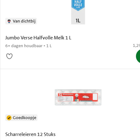
Van dichtbij
Jumbo Verse Halfvolle Melk 1 L
€ 1,
1,2
6+ dagen houdbaar • 1 L
Goedkoopje
Scharreleieren 12 Stuks