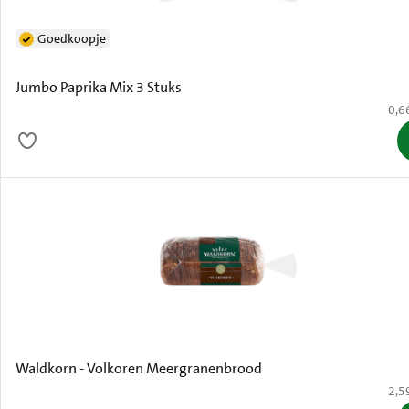
Goedkoopje
Jumbo Paprika Mix 3 Stuks
€ 0,
0,6
Waldkorn - Volkoren Meergranenbrood
€ 2,
2,5