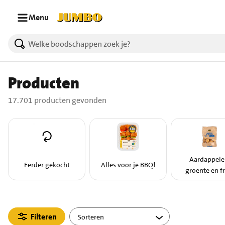
Ga naar zoeken
Ga naar hoofdinhoud
Menu
17701 producten gevonden.
Producten
17.701 producten gevonden
Aardappele
Eerder gekocht
Alles voor je BBQ!
groente en fr
Filteren