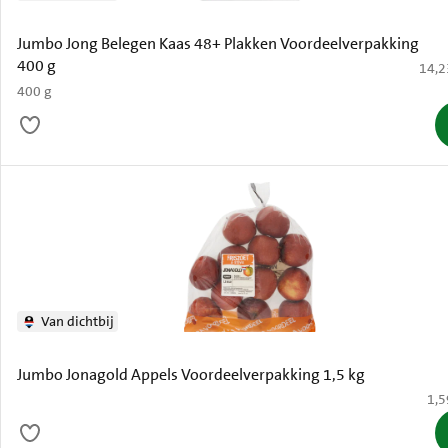
Jumbo Jong Belegen Kaas 48+ Plakken Voordeelverpakking
400 g
€ 14,
14,2
400 g
Van dichtbij
Jumbo Jonagold Appels Voordeelverpakking 1,5 kg
€ 1
1,5