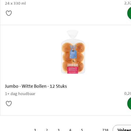
€ 2,
2,3
24 x 330 ml
Jumbo - Witte Bollen - 12 Stuks
€ 0,
0,2
1+ dag houdbaar
Volge
1
2
3
4
5
...
738