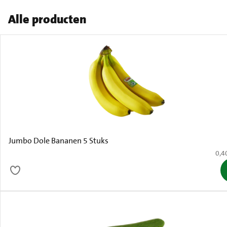
Alle producten
Jumbo Dole Bananen 5 Stuks
€ 0,
0,4