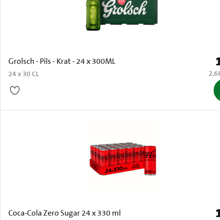
P
Grolsch - Pils - Krat - 24 x 300ML
€ 2,
2,6
24 x 30 CL
P
Coca-Cola Zero Sugar 24 x 330 ml