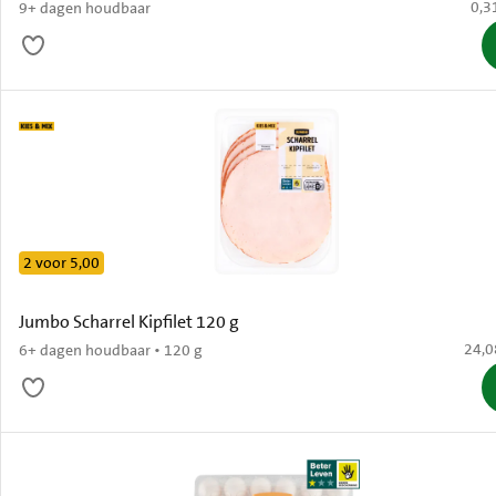
€ 0,
0,3
9+ dagen houdbaar
2 voor 5,00
Jumbo Scharrel Kipfilet 120 g
€ 24,
24,0
6+ dagen houdbaar • 120 g