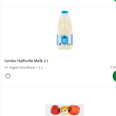
Jumbo Halfvolle Melk 2 L
€ 1,
1,0
3+ dagen houdbaar • 2 L