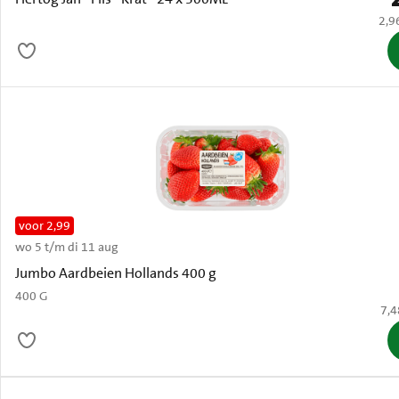
€ 2,
2,9
voor 2,99
wo 5 t/m di 11 aug
Oud
Jumbo Aardbeien Hollands 400 g
400 G
€ 7
7,4