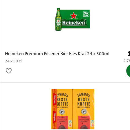
P
Heineken Premium Pilsener Bier Fles Krat 24 x 300ml
€ 2,
2,7
24 x 30 cl