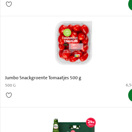
Jumbo Snackgroente Tomaatjes 500 g
€ 6
6,5
500 G