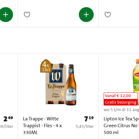
l
Vanaf € 12,00
Gratis bezorging
wo 5 t/m di 11 au
2
7
49
19
Prijs: € 2,49
Prijs: € 7,19
La Trappe - Witte
Lipton Ice Tea Sp
Trappist - Fles - 4 x
Green Citrus No
2,49 per liter
€ 5,45 per liter
49
/
liter
5,45
/
liter
330ML
500 ml