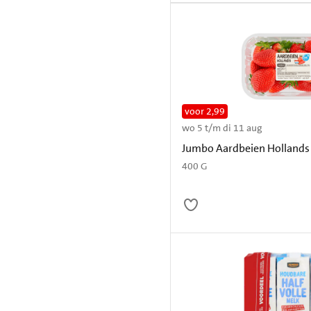
voor 2,99
wo 5 t/m di 11 aug
Jumbo Aardbeien Hollands
400 G