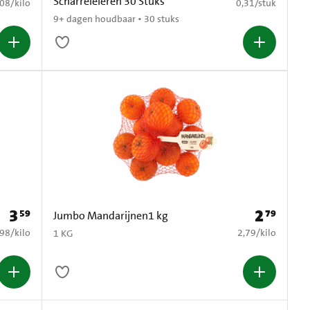
Scharreleieren 30 Stuks
4,08 per kilo
€ 0,31 per stuk
,08
/
kilo
0,31
/
stuk
9+ dagen houdbaar • 30 stuks
3
2
59
79
Prijs: € 3,59
Prijs: € 2,79
Jumbo Mandarijnen1 kg
8,98 per kilo
€ 2,79 per kilo
,98
/
kilo
2,79
/
kilo
1 KG