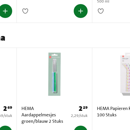
500 ml
ma
2
2
69
29
Prijs: € 2,69
Prijs: € 2,29
HEMA
HEMA Papieren R
Aardappelmesjes
100 Stuks
2,69 per stuk
€ 2,29 per stuk
69
/
stuk
2,29
/
stuk
groen/blauw 2 Stuks