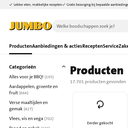
Lekker eten, makkelijke recepten
Gratis bezorging bij bepaalde aanbieding
Ga naar zoeken
Ga naar hoofdinhoud
Producten
Aanbiedingen & acties
Recepten
Service
Zake
Filters
Producten
17701 producten gevonden.
Categorieën
Alles voor je BBQ!
(195)
17.701 producten gevonden
resultaten
Aardappelen, groente en
fruit
(666)
resultaten
Verse maaltijden en
gemak
(427)
resultaten
Vlees, vis en vega
(702)
Eerder gekocht
resultaten