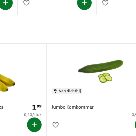
Van dichtbij
1
99
Prijs: € 1,99
ks
Jumbo Komkommer
€ 0,40 per stuk
€ 
0,40
/
stuk
0,