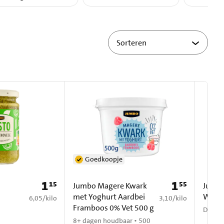
Goedkoopje
1
1
15
55
Prijs: € 1,15
Prijs: € 1,55
a
Jumbo Magere Kwark
Jumbo
met Yoghurt Aardbei
Wateri
€ 6,05 per kilo
€ 3,10 per kilo
6,05
/
kilo
3,10
/
kilo
Framboos 0% Vet 500 g
Diepvr
8+ dagen houdbaar • 500