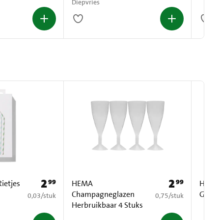
Diepvries
2
2
99
99
Prijs: € 2,99
Prijs: € 2,99
ietjes
HEMA
HEMA 
Champagneglazen
Groot
€ 0,03 per stuk
€ 0,75 per stuk
0,03
/
stuk
0,75
/
stuk
Herbruikbaar 4 Stuks