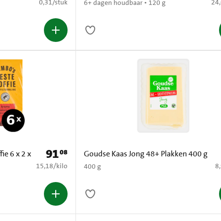
€ 0,31 per stuk
€ 2
0,31
/
stuk
24
6+ dagen houdbaar • 120 g
91
08
Prijs: € 91,08
ie 6 x 2 x
Goudse Kaas Jong 48+ Plakken 400 g
€ 15,18 per kilo
€ 
15,18
/
kilo
8
400 g