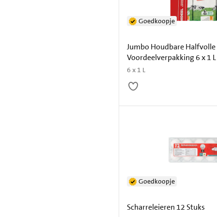
Goedkoopje
Jumbo Houdbare Halfvolle
Voordeelverpakking 6 x 1 L
6 x 1 L
Goedkoopje
Scharreleieren 12 Stuks