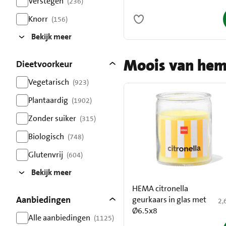
Verstegen
(236)
resultaten
Knorr
(156)
resultaten
Bekijk meer
Moois van he
Dieetvoorkeur
Vegetarisch
(923)
resultaten
Plantaardig
(1902)
resultaten
Zonder suiker
(315)
resultaten
Biologisch
(748)
resultaten
Glutenvrij
(604)
resultaten
Bekijk meer
HEMA citronella
Aanbiedingen
geurkaars in glas met
€ 
2,
Ø6.5x8
Alle aanbiedingen
(1125)