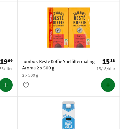
19
15
99
18
Prijs: € 19,99
Prijs: € 15,18
Jumbo's Beste Koffie Snelfiltermaling
Aroma 2 x 500 g
2,78 per liter
€ 15,18 per kilo
78
/
liter
15,18
/
kilo
2 x 500 g