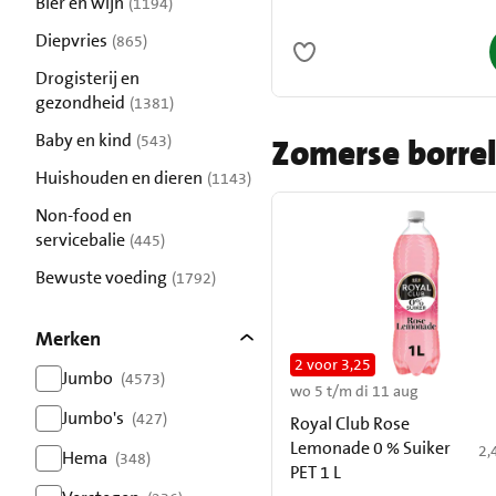
Bier en wijn
(1194)
resultaten
Diepvries
(865)
resultaten
Drogisterij en
gezondheid
(1381)
resultaten
Baby en kind
(543)
Zomerse borre
resultaten
Huishouden en dieren
(1143)
resultaten
Non-food en
servicebalie
(445)
resultaten
Bewuste voeding
(1792)
resultaten
Merken
2 voor 3,25
Jumbo
(4573)
wo 5 t/m di 11 aug
resultaten
Jumbo's
(427)
Royal Club Rose
resultaten
Lemonade 0 % Suiker
€ 
2,
Hema
(348)
PET 1 L
resultaten