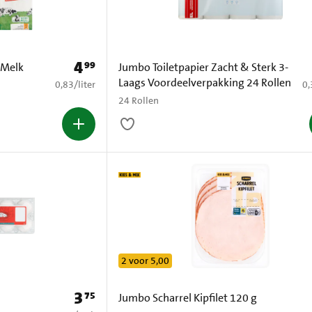
4
99
Prijs: € 4,99
 Melk
Jumbo Toiletpapier Zacht & Sterk 3-
Laags Voordeelverpakking 24 Rollen
€ 0,83 per liter
€ 
0,83
/
liter
0,
24 Rollen
2 voor 5,00
3
75
Prijs: € 3,75
Jumbo Scharrel Kipfilet 120 g