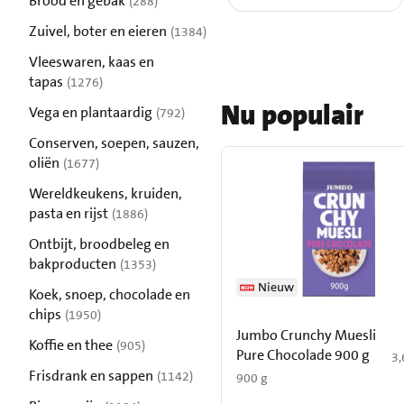
Brood en gebak
(288)
resultaten
Zuivel, boter en eieren
(1384)
resultaten
Vleeswaren, kaas en
tapas
(1276)
resultaten
Nu populair
Vega en plantaardig
(792)
resultaten
Conserven, soepen, sauzen,
oliën
(1677)
resultaten
Wereldkeukens, kruiden,
pasta en rijst
(1886)
resultaten
Ontbijt, broodbeleg en
bakproducten
(1353)
resultaten
Nieuw
Koek, snoep, chocolade en
chips
(1950)
resultaten
Jumbo Crunchy Muesli
Koffie en thee
(905)
Pure Chocolade 900 g
€ 
3,
resultaten
Frisdrank en sappen
(1142)
900 g
resultaten