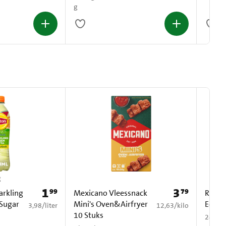
g
g
1
3
99
79
Prijs: € 1,99
Prijs: € 3,79
arkling
Mexicano Vleessnack
Red B
 Sugar
Mini's Oven&Airfryer
Editi
€ 3,98 per liter
€ 12,63 per kilo
3,98
/
liter
12,63
/
kilo
10 Stuks
24 x 2