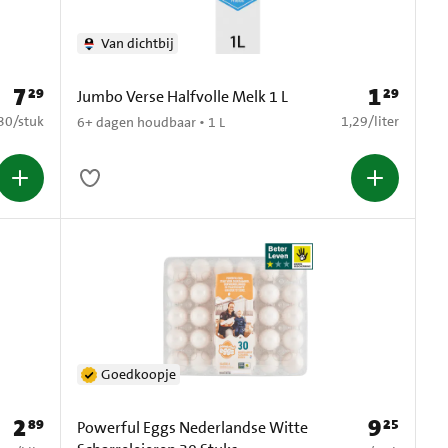
Van dichtbij
7
1
29
29
Prijs: € 7,29
Prijs: € 1,29
Jumbo Verse Halfvolle Melk 1 L
0,30 per stuk
€ 1,29 per liter
30
/
stuk
1,29
/
liter
6+ dagen houdbaar • 1 L
Goedkoopje
2
9
89
25
Prijs: € 2,89
Prijs: € 9,25
Powerful Eggs Nederlandse Witte