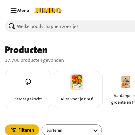
Ga naar zoeken
Ga naar hoofdinhoud
Menu
17700 producten gevonden.
Producten
17.700 producten gevonden
Aardappele
Eerder gekocht
Alles voor je BBQ!
groente en fr
Filteren