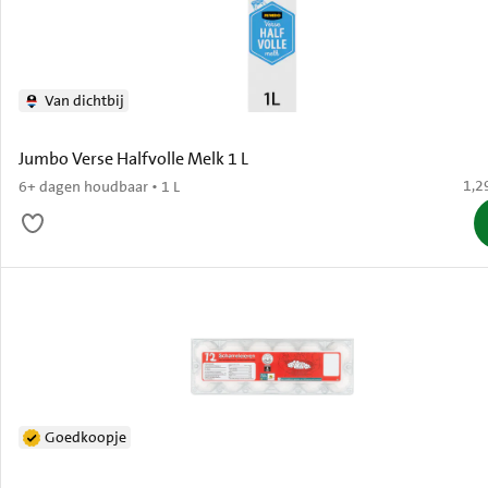
Van dichtbij
Jumbo Verse Halfvolle Melk 1 L
€ 1,
1,2
6+ dagen houdbaar • 1 L
Goedkoopje