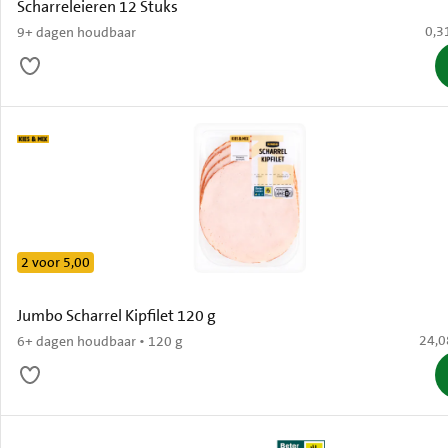
Scharreleieren 12 Stuks
€ 0,
0,3
9+ dagen houdbaar
2 voor 5,00
Jumbo Scharrel Kipfilet 120 g
€ 24,
24,0
6+ dagen houdbaar • 120 g