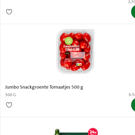
€ 2,
2,5
Jumbo Snackgroente Tomaatjes 500 g
€ 6
6,5
500 G