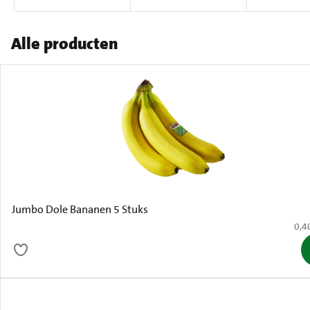
Alle producten
Jumbo Dole Bananen 5 Stuks
€ 0,
0,4