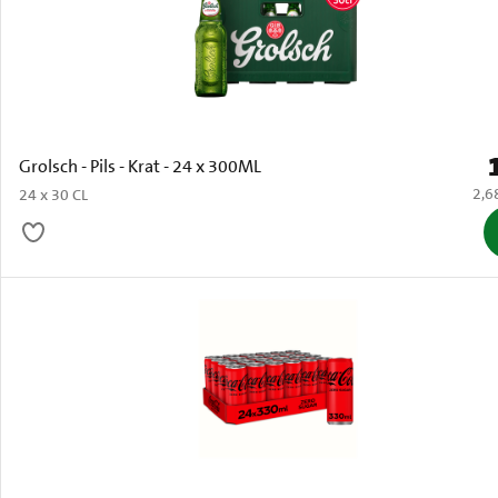
P
Grolsch - Pils - Krat - 24 x 300ML
€ 2,
2,6
24 x 30 CL