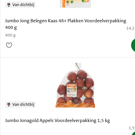
Van dichtbij
Jumbo Jong Belegen Kaas 48+ Plakken Voordeelverpakking
400 g
€ 14,
14,2
400 g
Van dichtbij
Jumbo Jonagold Appels Voordeelverpakking 1,5 kg
€ 1
1,5