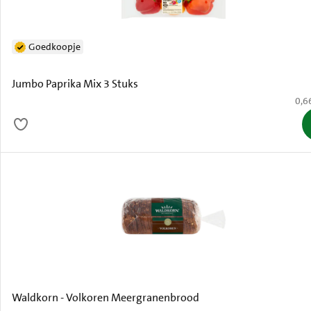
Goedkoopje
Jumbo Paprika Mix 3 Stuks
€ 0,
0,6
Waldkorn - Volkoren Meergranenbrood