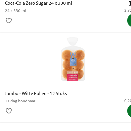
P
Coca-Cola Zero Sugar 24 x 330 ml
€ 2,
2,3
24 x 330 ml
Jumbo - Witte Bollen - 12 Stuks
€ 0,
0,2
1+ dag houdbaar