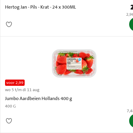
P
Hertog Jan - Pils - Krat - 24 x 300ML
€ 2,
2,9
voor 2,99
wo 5 t/m di 11 aug
Oud
Jumbo Aardbeien Hollands 400 g
400 G
€ 7
7,4