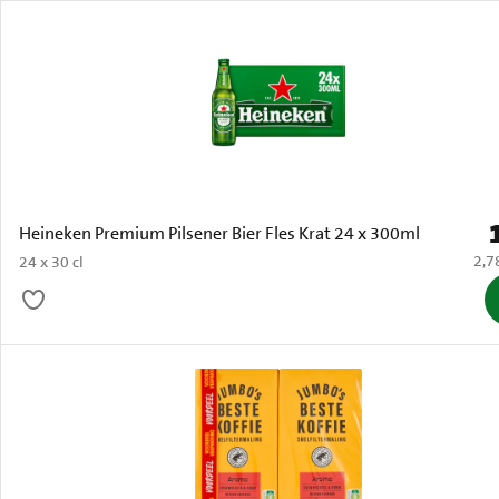
P
Heineken Premium Pilsener Bier Fles Krat 24 x 300ml
€ 2,
2,7
24 x 30 cl