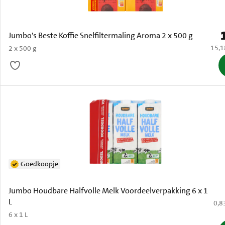
P
Jumbo's Beste Koffie Snelfiltermaling Aroma 2 x 500 g
€ 15,
15,1
2 x 500 g
Goedkoopje
Jumbo Houdbare Halfvolle Melk Voordeelverpakking 6 x 1
L
€ 0,
0,8
6 x 1 L