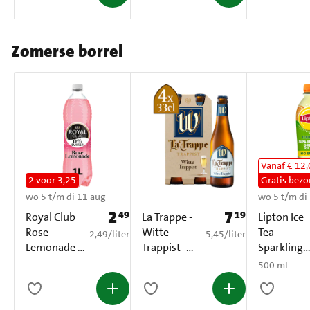
Zomerse borrel
Vanaf € 12
2 voor 3,25
Gratis bezo
wo 5 t/m di 11 aug
wo 5 t/m di
2
7
49
19
Prijs: € 2,49
Prijs: € 7,19
Royal Club
La Trappe -
Lipton Ice
Rose
Witte
Tea
€ 2,49 per liter
€ 5,45 per liter
2,49
/
liter
5,45
/
liter
Lemonade 0
Trappist -
Sparkling
% Suiker PET
Fles - 4 x
Green Citr
500 ml
1 L
330ML
No Sugar
500 ml