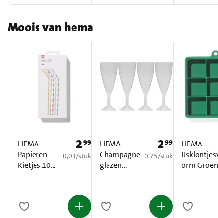
Moois van hema
2
2
99
99
Prijs: € 2,99
Prijs: € 2,99
HEMA
HEMA
HEMA
Papieren
Champagne
IJsklontjes
€ 0,03 per stuk
€ 0,75 per stuk
0,03
/
stuk
0,75
/
stuk
Rietjes 100
glazen
orm Groen
Stuks
Herbruikbaa
1 Stuk
r 4 Stuks