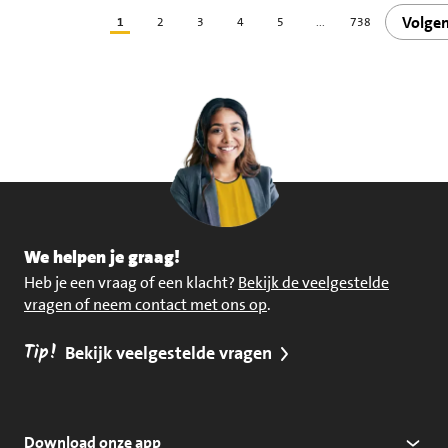
Volge
1
2
3
4
5
...
738
We helpen je graag!
Heb je een vraag of een klacht?
Bekijk de veelgestelde
vragen of neem contact met ons op
.
Tip!
Bekijk veelgestelde vragen
Download onze app