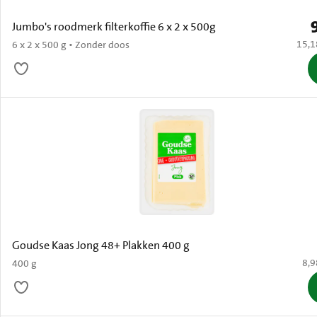
P
Jumbo's roodmerk filterkoffie 6 x 2 x 500g
€ 15,
15,1
6 x 2 x 500 g • Zonder doos
Goudse Kaas Jong 48+ Plakken 400 g
€ 8
8,9
400 g