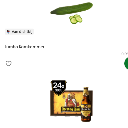
Van dichtbij
Jumbo Komkommer
€ 0,
0,9