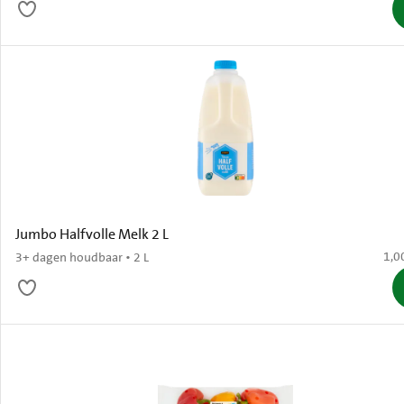
Jumbo Halfvolle Melk 2 L
€ 1,
1,0
3+ dagen houdbaar • 2 L