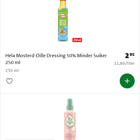
2
95
Prijs: 
Hela Mosterd-Dille Dressing 50% Minder Suiker
250 ml
€ 11,80 per li
11,80
/
liter
250 ml