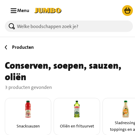
Ga naar zoeken
Ga naar hoofdinhoud
Menu
3 producten gevonden.
Producten
Conserven, soepen, sauzen,
oliën
3 producten gevonden
Sladressing
Snacksauzen
Oliën en frituurvet
toppings en a