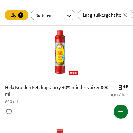
Filteren
Laag suikergehalte
1
actief
3
69
Prijs: 
Hela Kruiden Ketchup Curry 30% minder suiker 800
ml
€ 4,61 per li
4,61
/
liter
800 ml