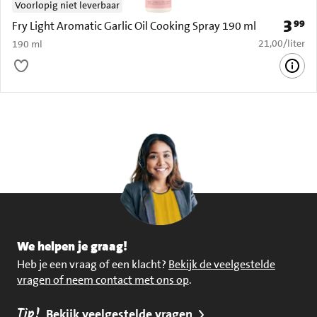
Voorlopig niet leverbaar
3
99
Prijs: 
Fry Light Aromatic Garlic Oil Cooking Spray 190 ml
€ 21,00 per li
21,00
/
liter
190 ml
We helpen je graag!
Heb je een vraag of een klacht?
Bekijk de veelgestelde
vragen of neem contact met ons op
.
Tip!
Bekijk veelgestelde vragen