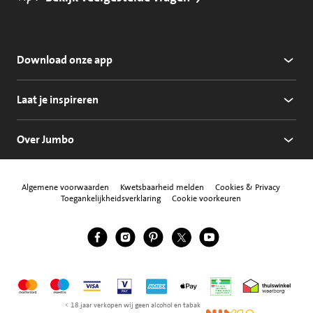
Download onze app
Laat je inspireren
Over Jumbo
Algemene voorwaarden
Kwetsbaarheid melden
Cookies & Privacy
Toegankelijkheidsverklaring
Cookie voorkeuren
Jumbo Facebook
Jumbo Instagram
Jumbo Pinterest
Jumbo Twitter
Jumbo YouTube
Volg ons
Mastercard
Maestro
Visa
Vpay
American Express
Apple Pay
Aanbiedersmedicijne
Thuiswinkel w
< 18 jaar verkopen wij geen alcohol en tabak
NIX18