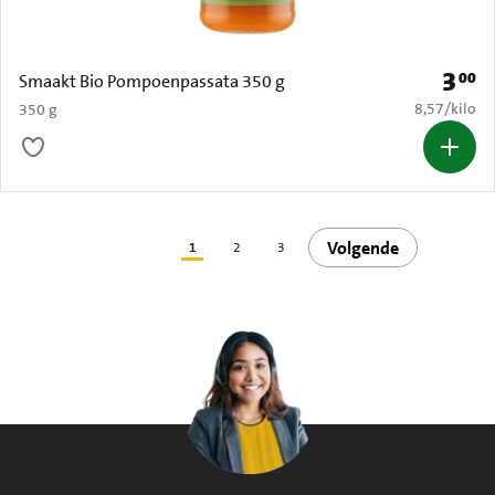
3
00
Prijs: 
Smaakt Bio Pompoenpassata 350 g
€ 8,57 per k
8,57
/
kilo
350 g
Volgende
1
2
3