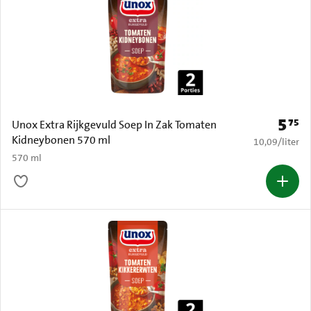
5
75
Prijs: 
Unox Extra Rijkgevuld Soep In Zak Tomaten
Kidneybonen 570 ml
€ 10,09 per li
10,09
/
liter
570 ml