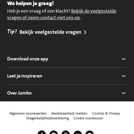
We helpen je graag!
Heb je een vraag of een klacht?
Bekijk de veelgestelde
vragen of neem contact met ons op
.
Tip!
Bekijk veelgestelde vragen
Download onze app
Laat je inspireren
Over Jumbo
Algemene voorwaarden
Kwetsbaarheid melden
Cookies & Privacy
Toegankelijkheidsverklaring
Cookie voorkeuren
Jumbo Facebook
Jumbo Instagram
Jumbo Pinterest
Jumbo Twitter
Jumbo YouTube
Volg ons