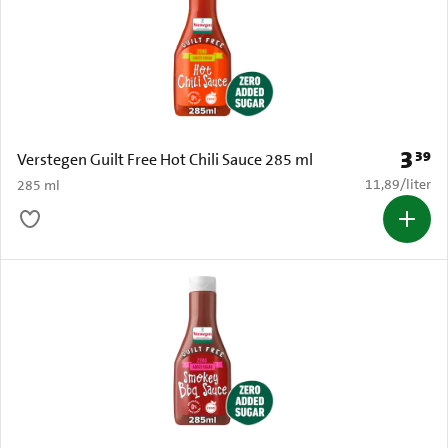
3
39
Prijs: 
Verstegen Guilt Free Hot Chili Sauce 285 ml
€ 11,89 per li
11,89
/
liter
285 ml