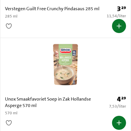
3
29
Prijs: 
Verstegen Guilt Free Crunchy Pindasaus 285 ml
€ 11,54 per li
11,54
/
liter
285 ml
4
29
Prijs: 
Unox Smaakfavoriet Soep in Zak Hollandse
Asperge 570 ml
€ 7,53 per li
7,53
/
liter
570 ml