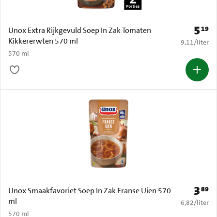
5
19
Prijs: 
Unox Extra Rijkgevuld Soep In Zak Tomaten
Kikkererwten 570 ml
€ 9,11 per li
9,11
/
liter
570 ml
3
89
Prijs: 
Unox Smaakfavoriet Soep In Zak Franse Uien 570
ml
€ 6,82 per li
6,82
/
liter
570 ml