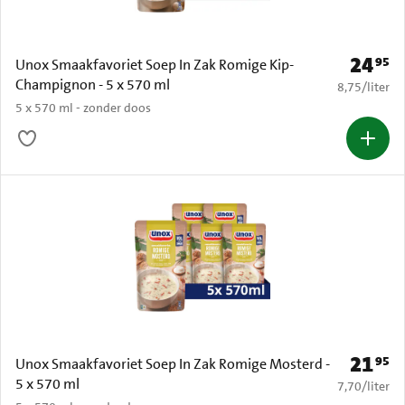
24
95
Prijs: € 
Unox Smaakfavoriet Soep In Zak Romige Kip-
Champignon - 5 x 570 ml
€ 8,75 per li
8,75
/
liter
5 x 570 ml - zonder doos
21
95
Prijs: € 
Unox Smaakfavoriet Soep In Zak Romige Mosterd -
5 x 570 ml
€ 7,70 per li
7,70
/
liter