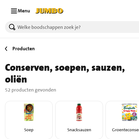
Ga naar zoeken
Ga naar hoofdinhoud
Menu
52 producten gevonden.
Producten
Conserven, soepen, sauzen,
oliën
52 producten gevonden
Soep
Snacksauzen
Groenteconse