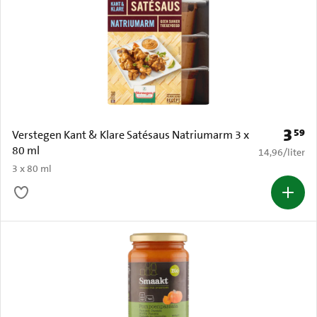
3
59
Prijs: 
Verstegen Kant & Klare Satésaus Natriumarm 3 x
80 ml
€ 14,96 per li
14,96
/
liter
3 x 80 ml