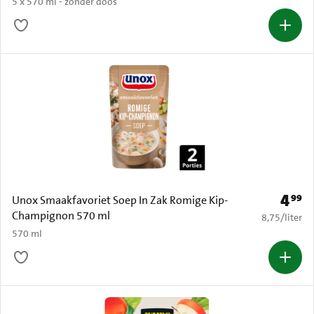
5 x 570 ml - zonder doos
4
99
Prijs: 
Unox Smaakfavoriet Soep In Zak Romige Kip-
Champignon 570 ml
€ 8,75 per li
8,75
/
liter
570 ml