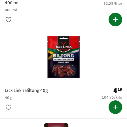
400 ml
€ 12,23 per li
12,23
/
liter
400 ml
4
19
Prijs: 
Jack Link's Biltong 40g
€ 104,75 per k
104,75
/
kilo
40 g