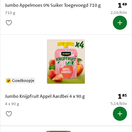
1
49
Prijs: 
Jumbo Appelmoes 0% Suiker Toegevoegd 710 g
€ 2,10 per k
2,10
/
kilo
710 g
Goedkoopje
1
85
Prijs: 
Jumbo Knijpfruit Appel Aardbei 4 x 90 g
€ 5,14 per k
5,14
/
kilo
4 x 90 g