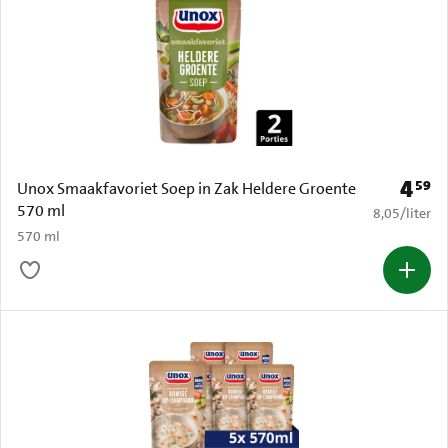
4
59
Prijs: 
Unox Smaakfavoriet Soep in Zak Heldere Groente
570 ml
€ 8,05 per li
8,05
/
liter
570 ml