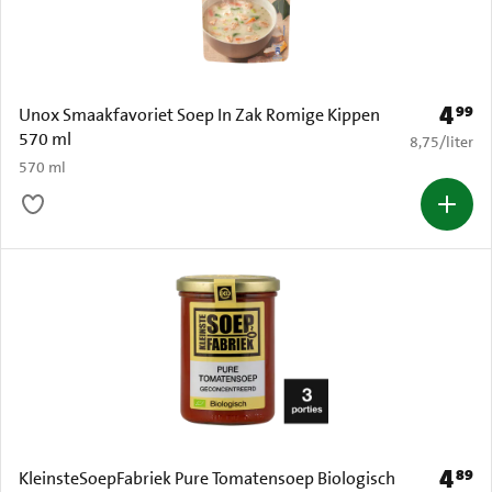
4
99
Prijs: 
Unox Smaakfavoriet Soep In Zak Romige Kippen
570 ml
€ 8,75 per li
8,75
/
liter
570 ml
4
89
Prijs: 
KleinsteSoepFabriek Pure Tomatensoep Biologisch