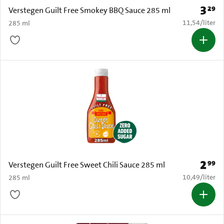
3
29
Prijs: 
Verstegen Guilt Free Smokey BBQ Sauce 285 ml
€ 11,54 per li
11,54
/
liter
285 ml
2
99
Prijs: 
Verstegen Guilt Free Sweet Chili Sauce 285 ml
€ 10,49 per li
10,49
/
liter
285 ml