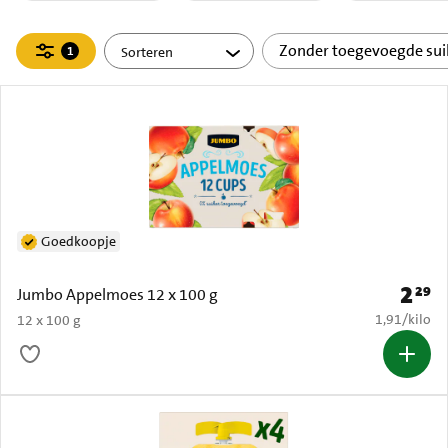
Filteren
Zonder toegevoegde sui
1
actief
Goedkoopje
2
29
Prijs: 
Jumbo Appelmoes 12 x 100 g
€ 1,91 per k
1,91
/
kilo
12 x 100 g