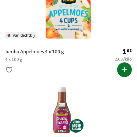
Van dichtbij
1
05
Prijs: 
Jumbo Appelmoes 4 x 100 g
€ 2,63 per k
2,63
/
kilo
4 x 100 g