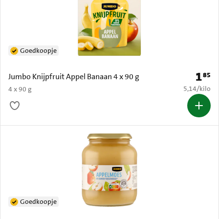
Goedkoopje
1
85
Prijs: 
Jumbo Knijpfruit Appel Banaan 4 x 90 g
€ 5,14 per k
5,14
/
kilo
4 x 90 g
Goedkoopje