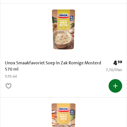
4
39
Prijs: 
Unox Smaakfavoriet Soep In Zak Romige Mosterd
570 ml
€ 7,70 per li
7,70
/
liter
570 ml