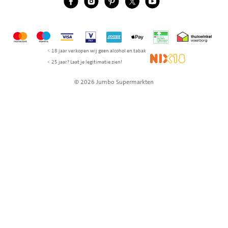
Mastercard
Maestro
Visa
Vpay
American Express
Apple Pay
Aanbiedersmedicijne
Thuiswinkel w
< 18 jaar verkopen wij geen alcohol en tabak
NIX18
< 25 jaar? Laat je legitimatie zien!
© 2026 Jumbo Supermarkten