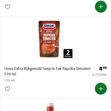
4
99
Prijs: 
Unox Extra Rijkgevuld Soep In Zak Paprika Tomaten
570 ml
€ 8,75 per li
8,75
/
liter
570 ml