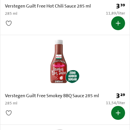
3
39
Prijs: 
Verstegen Guilt Free Hot Chili Sauce 285 ml
€ 11,89 per li
11,89
/
liter
285 ml
3
29
Prijs: 
Verstegen Guilt Free Smokey BBQ Sauce 285 ml
€ 11,54 per li
11,54
/
liter
285 ml