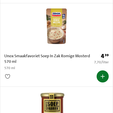
4
39
Prijs: 
Unox Smaakfavoriet Soep In Zak Romige Mosterd
570 ml
€ 7,70 per li
7,70
/
liter
570 ml