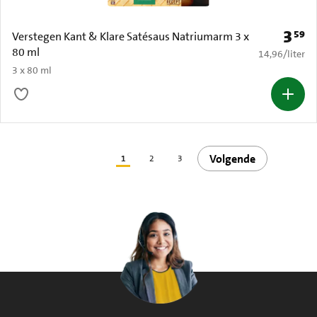
3
59
Prijs: 
Verstegen Kant & Klare Satésaus Natriumarm 3 x
80 ml
€ 14,96 per li
14,96
/
liter
3 x 80 ml
Volgende
1
2
3