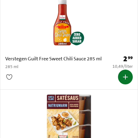
2
99
Prijs: 
Verstegen Guilt Free Sweet Chili Sauce 285 ml
€ 10,49 per li
10,49
/
liter
285 ml