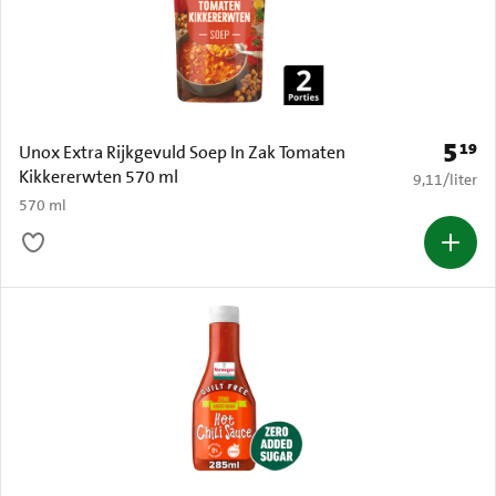
5
19
Prijs: 
Unox Extra Rijkgevuld Soep In Zak Tomaten
Kikkererwten 570 ml
€ 9,11 per li
9,11
/
liter
570 ml