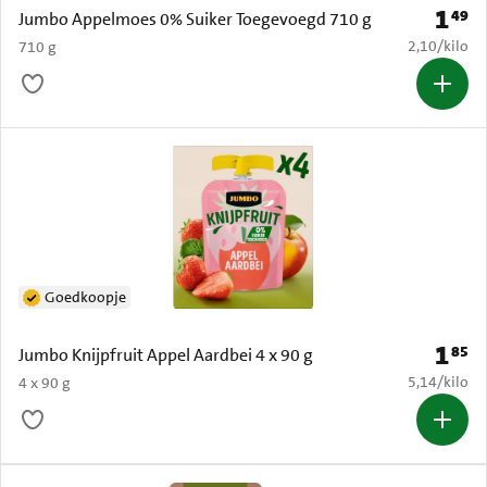
1
49
Prijs: 
Jumbo Appelmoes 0% Suiker Toegevoegd 710 g
€ 2,10 per k
2,10
/
kilo
710 g
Goedkoopje
1
85
Prijs: 
Jumbo Knijpfruit Appel Aardbei 4 x 90 g
€ 5,14 per k
5,14
/
kilo
4 x 90 g