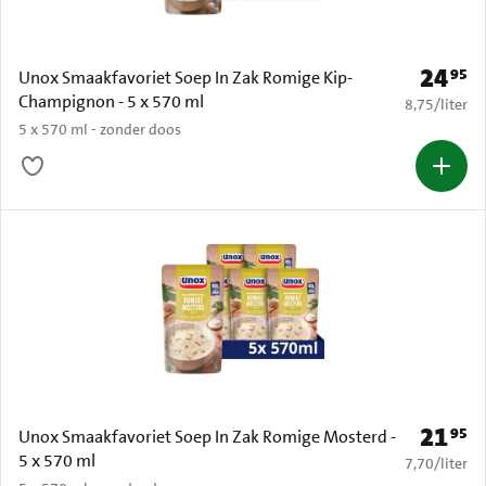
24
95
Prijs: € 
Unox Smaakfavoriet Soep In Zak Romige Kip-
Champignon - 5 x 570 ml
€ 8,75 per li
8,75
/
liter
5 x 570 ml - zonder doos
21
95
Prijs: € 
Unox Smaakfavoriet Soep In Zak Romige Mosterd -
5 x 570 ml
€ 7,70 per li
7,70
/
liter