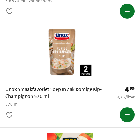
5 x 570 ml - zonder doos
4
99
Prijs: 
Unox Smaakfavoriet Soep In Zak Romige Kip-
Champignon 570 ml
€ 8,75 per li
8,75
/
liter
570 ml