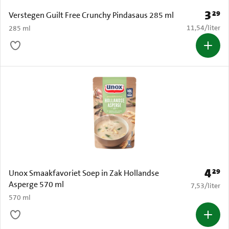
3
29
Prijs: 
Verstegen Guilt Free Crunchy Pindasaus 285 ml
€ 11,54 per li
11,54
/
liter
285 ml
4
29
Prijs: 
Unox Smaakfavoriet Soep in Zak Hollandse
Asperge 570 ml
€ 7,53 per li
7,53
/
liter
570 ml