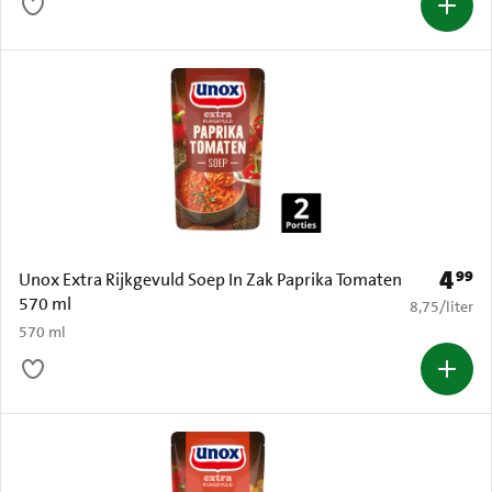
4
99
Prijs: 
Unox Extra Rijkgevuld Soep In Zak Paprika Tomaten
570 ml
€ 8,75 per li
8,75
/
liter
570 ml