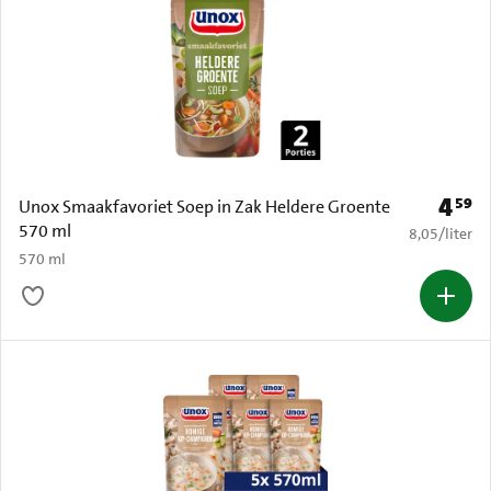
4
59
Prijs: 
Unox Smaakfavoriet Soep in Zak Heldere Groente
570 ml
€ 8,05 per li
8,05
/
liter
570 ml