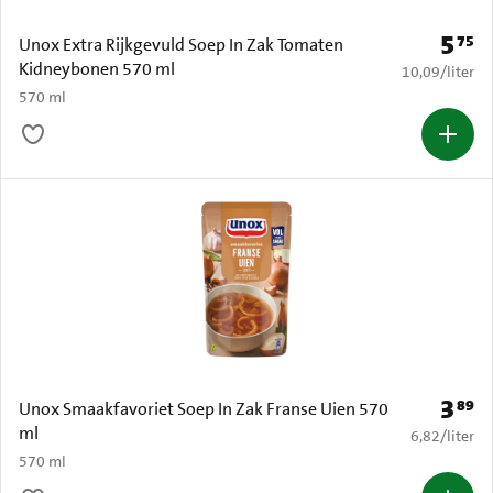
5
75
Prijs: 
Unox Extra Rijkgevuld Soep In Zak Tomaten
Kidneybonen 570 ml
€ 10,09 per li
10,09
/
liter
570 ml
3
89
Prijs: 
Unox Smaakfavoriet Soep In Zak Franse Uien 570
ml
€ 6,82 per li
6,82
/
liter
570 ml