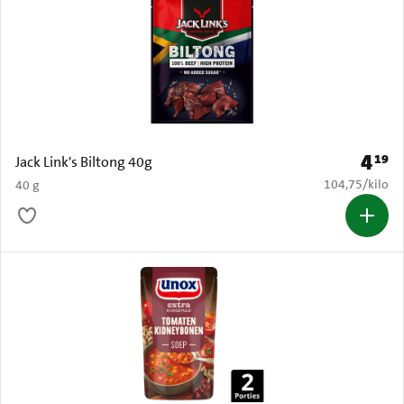
4
19
Prijs: 
Jack Link's Biltong 40g
€ 104,75 per k
104,75
/
kilo
40 g