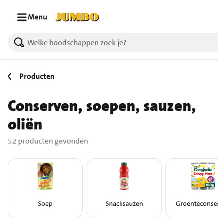
Ga naar zoeken
Ga naar hoofdinhoud
Menu
52 producten gevonden.
Producten
Conserven, soepen, sauzen,
oliën
52 producten gevonden
Soep
Snacksauzen
Groenteconse