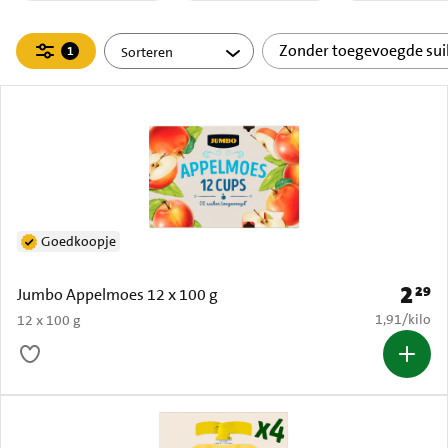
Filteren
Zonder toegevoegde sui
1
actief
Goedkoopje
2
29
Prijs: 
Jumbo Appelmoes 12 x 100 g
€ 1,91 per k
1,91
/
kilo
12 x 100 g