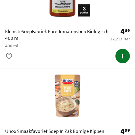
4
89
Prijs: 
KleinsteSoepFabriek Pure Tomatensoep Biologisch
400 ml
€ 12,23 per li
12,23
/
liter
400 ml
4
99
Prijs: 
Unox Smaakfavoriet Soep In Zak Romige Kippen