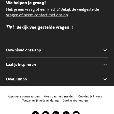
We helpen je graag!
Heb je een vraag of een klacht?
Bekijk de veelgestelde
vragen of neem contact met ons op
.
Tip!
Bekijk veelgestelde vragen
Download onze app
Laat je inspireren
Over Jumbo
Algemene voorwaarden
Kwetsbaarheid melden
Cookies & Privacy
Toegankelijkheidsverklaring
Cookie voorkeuren
Jumbo Facebook
Jumbo Instagram
Jumbo Pinterest
Jumbo Twitter
Jumbo YouTube
Volg ons