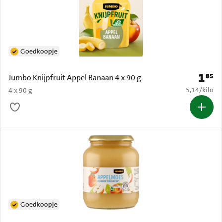
Goedkoopje
1
85
Prijs: 
Jumbo Knijpfruit Appel Banaan 4 x 90 g
€ 5,14 per k
5,14
/
kilo
4 x 90 g
Goedkoopje