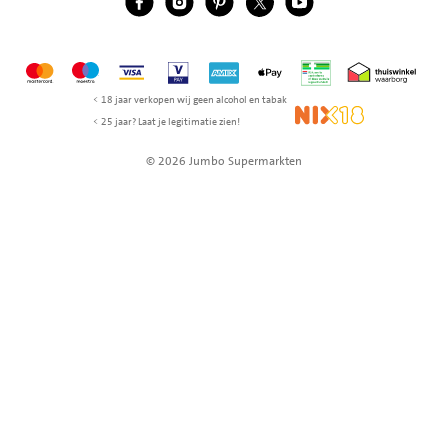
Mastercard
Maestro
Visa
Vpay
American Express
Apple Pay
Aanbiedersmedicijne
Thuiswinkel w
< 18 jaar verkopen wij geen alcohol en tabak
NIX18
< 25 jaar? Laat je legitimatie zien!
© 2026 Jumbo Supermarkten