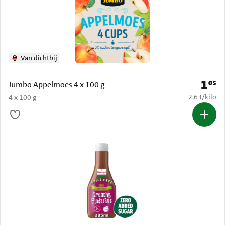
Van dichtbij
1
05
Prijs: 
Jumbo Appelmoes 4 x 100 g
€ 2,63 per k
2,63
/
kilo
4 x 100 g