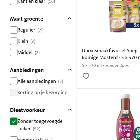
Kant en klaar
(10)
resultaten
Maat groente
Regulier
(7)
resultaten
Klein
(3)
resultaten
Unox Smaakfavoriet Soep I
Middel
(2)
Romige Mosterd - 5 x 570 
resultaten
5 x 570 ml - zonder doos
Aanbiedingen
Alle aanbiedingen
(5)
resultaten
Korting op je bezorging
resultaten
Dieetvoorkeur
Zonder toegevoegde
suiker
(52)
resultaten
Vegetarisch