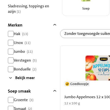
resultaten
Sladressing, toppings en
Soep
azijn
(1)
resultaten
Merken
Zonder toegevoegde suike
Hak
(13)
resultaten
Unox
(11)
resultaten
Jumbo
(11)
resultaten
Verstegen
(5)
resultaten
Bonduelle
(2)
resultaten
Bekijk meer
Goedkoopje
Soep smaak
Jumbo Appelmoes 12 x 100
Groente
(3)
12 x 100 g
resultaten
Tomaat
(2)