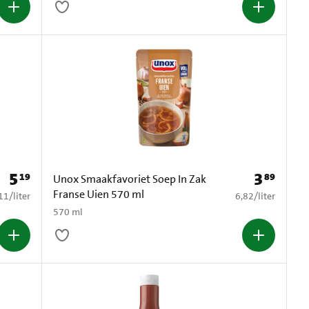
5
3
19
89
Prijs: € 5,19
Prijs: € 3,89
Unox Smaakfavoriet Soep In Zak
Franse Uien 570 ml
9,11 per liter
€ 6,82 per liter
11
/
liter
6,82
/
liter
570 ml