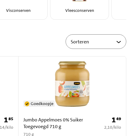
Visconserven
Vleesconserven
Frui
Goedkoopje
1
1
85
49
Prijs: € 1,85
Prijs: € 1,49
Jumbo Appelmoes 0% Suiker
Toegevoegd 710 g
5,14 per kilo
€ 2,10 per kilo
,14
/
kilo
2,10
/
kilo
710 g