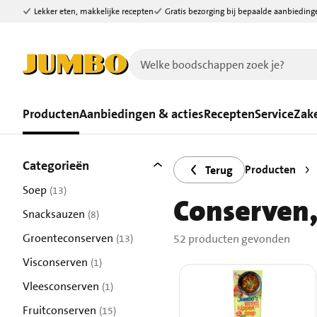
Lekker eten, makkelijke recepten
Gratis bezorging bij bepaalde aanbieding
Ga naar zoeken
Ga naar hoofdinhoud
Producten
Aanbiedingen & acties
Recepten
Service
Zake
Filters
52 producten gevonden.
Categorieën
Producten
Terug
Soep
(13)
Conserven,
resultaten
Snacksauzen
(8)
resultaten
Groenteconserven
52 producten gevonden
(13)
resultaten
Visconserven
(1)
resultaten
Vleesconserven
(1)
resultaten
Fruitconserven
(15)