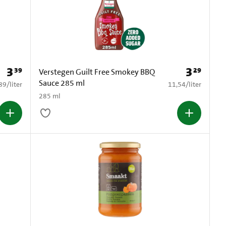
3
3
39
29
Prijs: € 3,39
Prijs: € 3,29
Verstegen Guilt Free Smokey BBQ
Sauce 285 ml
,89 per liter
€ 11,54 per liter
89
/
liter
11,54
/
liter
285 ml