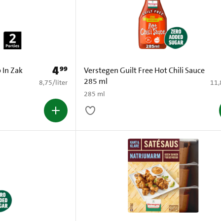
4
99
Prijs: € 4,99
 In Zak
Verstegen Guilt Free Hot Chili Sauce
285 ml
€ 8,75 per liter
€ 11
8,75
/
liter
11,
285 ml