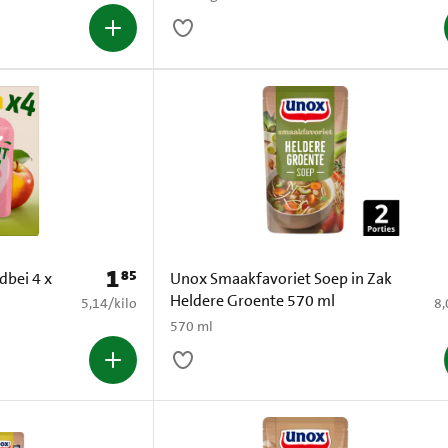
1
85
Prijs: € 1,85
dbei 4 x
Unox Smaakfavoriet Soep in Zak
Heldere Groente 570 ml
€ 5,14 per kilo
€ 
5,14
/
kilo
8,
570 ml