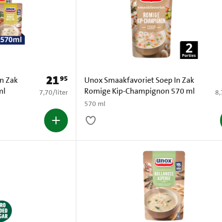
21
95
Prijs: € 21,95
n Zak
Unox Smaakfavoriet Soep In Zak
ml
Romige Kip-Champignon 570 ml
€ 7,70 per liter
€ 
7,70
/
liter
8,
570 ml