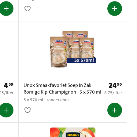
4
24
59
95
Prijs: € 4,59
Prijs: € 24,95
Unox Smaakfavoriet Soep In Zak
Romige Kip-Champignon - 5 x 570 ml
8,05 per liter
€ 8,75 per liter
05
/
liter
8,75
/
liter
5 x 570 ml - zonder doos