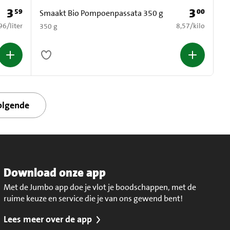
3
3
59
00
Prijs: € 3,59
Prijs: € 3,00
Smaakt Bio Pompoenpassata 350 g
,96 per liter
€ 8,57 per kilo
96
/
liter
8,57
/
kilo
350 g
olgende
Download onze app
Met de Jumbo app doe je vlot je boodschappen, met de
ruime keuze en service die je van ons gewend bent!
Lees meer over de app