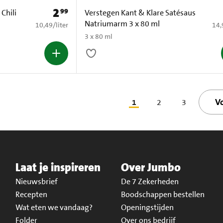
2
99
Prijs: € 2,99
Chili
Verstegen Kant & Klare Satésaus
Natriumarm 3 x 80 ml
€ 10,49 per liter
€ 14
10,49
/
liter
14,
3 x 80 ml
V
1
2
3
Laat je inspireren
Over Jumbo
Nieuwsbrief
De 7 Zekerheden
Recepten
Boodschappen bestellen
Wat eten we vandaag?
Openingstijden
Folder
Over ons bedrijf