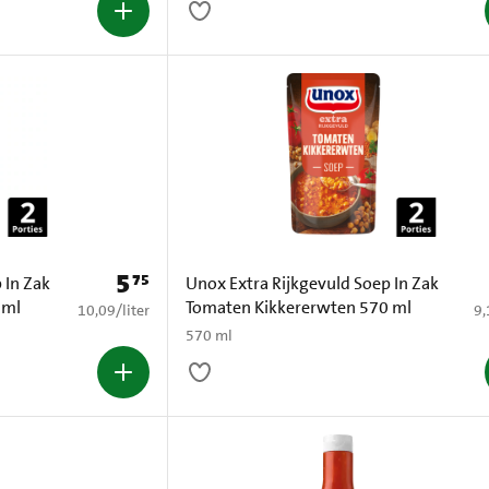
5
75
Prijs: € 5,75
 In Zak
Unox Extra Rijkgevuld Soep In Zak
 ml
Tomaten Kikkererwten 570 ml
€ 10,09 per liter
€ 
10,09
/
liter
9,
570 ml