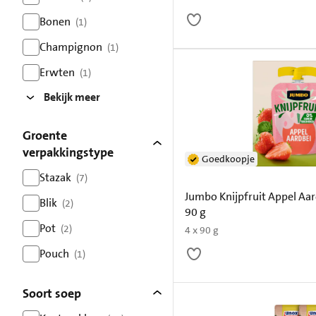
resultaten
Bonen
(1)
resultaten
Champignon
(1)
resultaten
Erwten
(1)
resultaten
Bekijk meer
Groente
verpakkingstype
Goedkoopje
Stazak
(7)
resultaten
Jumbo Knijpfruit Appel Aar
Blik
(2)
90 g
resultaten
Pot
(2)
4 x 90 g
resultaten
Pouch
(1)
resultaten
Soort soep