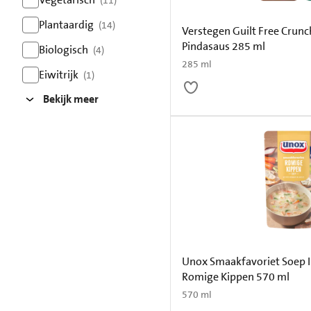
(11)
resultaten
Plantaardig
(14)
Verstegen Guilt Free Crun
resultaten
Pindasaus 285 ml
Biologisch
(4)
285 ml
resultaten
Eiwitrijk
(1)
resultaten
Bekijk meer
Unox Smaakfavoriet Soep I
Romige Kippen 570 ml
570 ml