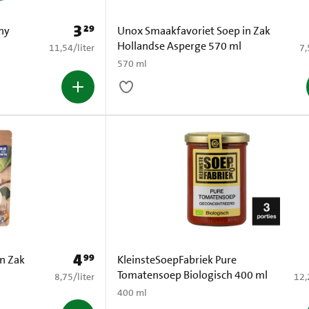
3
29
Prijs: € 3,29
chy
Unox Smaakfavoriet Soep in Zak
Hollandse Asperge 570 ml
€ 11,54 per liter
€ 
11,54
/
liter
7,
570 ml
4
99
Prijs: € 4,99
n Zak
KleinsteSoepFabriek Pure
Tomatensoep Biologisch 400 ml
€ 8,75 per liter
€ 12
8,75
/
liter
12,
400 ml