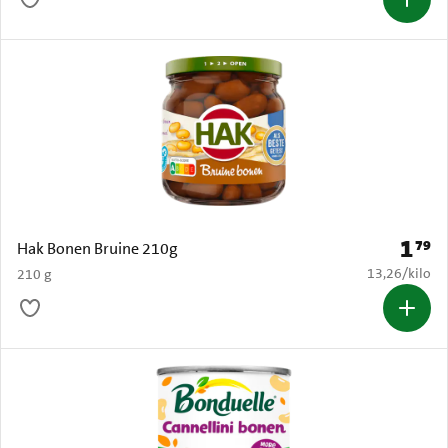
1
79
Prijs: 
Hak Bonen Bruine 210g
€ 13,26 per k
13,26
/
kilo
210 g