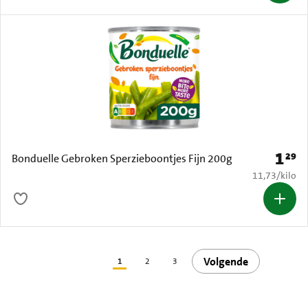
1
29
Prijs: 
Bonduelle Gebroken Sperzieboontjes Fijn 200g
€ 11,73 per k
11,73
/
kilo
Volgende
1
2
3