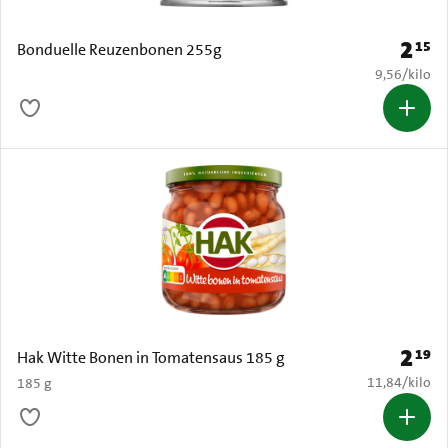
2
15
Prijs: 
Bonduelle Reuzenbonen 255g
€ 9,56 per k
9,56
/
kilo
2
19
Prijs: 
Hak Witte Bonen in Tomatensaus 185 g
€ 11,84 per k
11,84
/
kilo
185 g