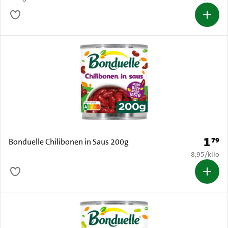
1
79
Prijs: 
Bonduelle Chilibonen in Saus 200g
€ 8,95 per k
8,95
/
kilo