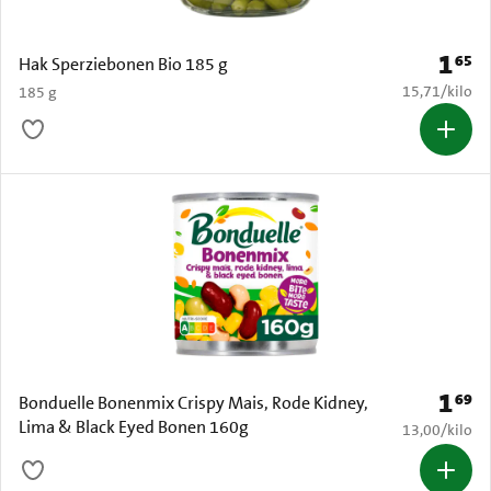
1
65
Prijs: 
Hak Sperziebonen Bio 185 g
€ 15,71 per k
15,71
/
kilo
185 g
1
69
Prijs: 
Bonduelle Bonenmix Crispy Mais, Rode Kidney,
Lima & Black Eyed Bonen 160g
€ 13,00 per k
13,00
/
kilo