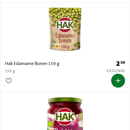
2
39
Prijs: 
Hak Edamame Bonen 150 g
€ 19,92 per k
19,92
/
kilo
150 g