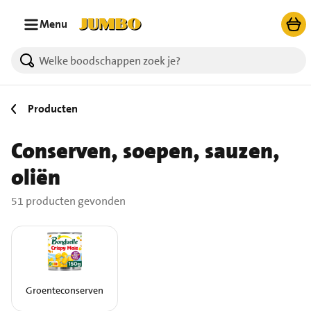
Ga naar zoeken
Ga naar hoofdinhoud
Menu
51 producten gevonden.
Producten
Conserven, soepen, sauzen,
oliën
51 producten gevonden
Groenteconserven