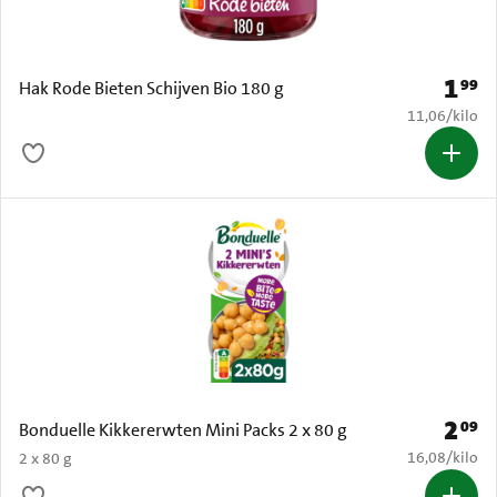
1
99
Prijs: 
Hak Rode Bieten Schijven Bio 180 g
€ 11,06 per k
11,06
/
kilo
2
09
Prijs: 
Bonduelle Kikkererwten Mini Packs 2 x 80 g
€ 16,08 per k
16,08
/
kilo
2 x 80 g