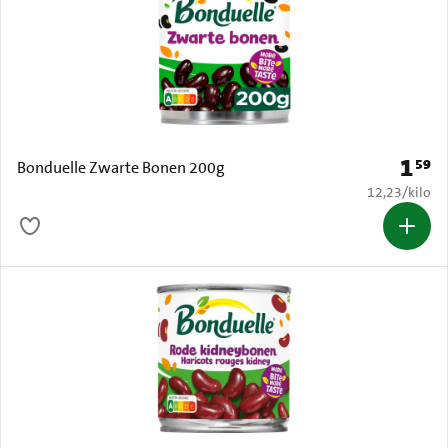
1
59
Prijs: 
Bonduelle Zwarte Bonen 200g
€ 12,23 per k
12,23
/
kilo