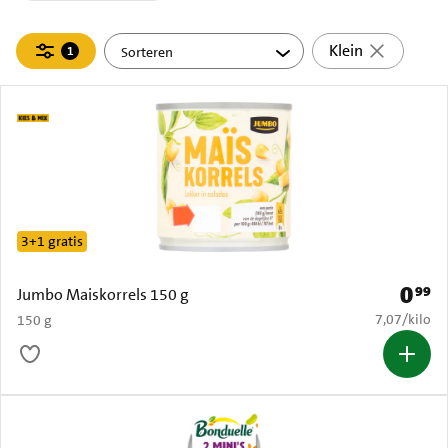
Filteren
Klein
1
actief
3+1 gratis
0
99
Prijs: 
Jumbo Maiskorrels 150 g
€ 7,07 per k
7,07
/
kilo
150 g