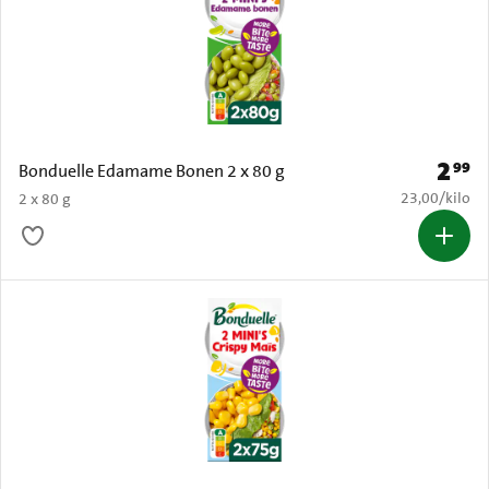
2
99
Prijs: 
Bonduelle Edamame Bonen 2 x 80 g
€ 23,00 per k
23,00
/
kilo
2 x 80 g