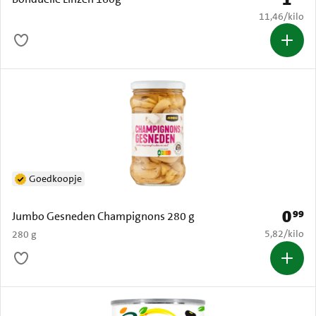
€ 11,46 per k
11,46
/
kilo
Goedkoopje
0
99
Prijs: 
Jumbo Gesneden Champignons 280 g
€ 5,82 per k
5,82
/
kilo
280 g