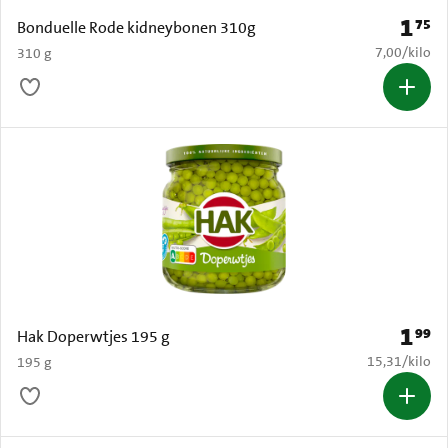
1
75
Prijs: 
Bonduelle Rode kidneybonen 310g
€ 7,00 per k
7,00
/
kilo
310 g
1
99
Prijs: 
Hak Doperwtjes 195 g
€ 15,31 per k
15,31
/
kilo
195 g