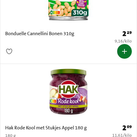
2
29
Prijs: 
Bonduelle Cannellini Bonen 310g
€ 9,16 per k
9,16
/
kilo
2
09
Prijs: 
Hak Rode Kool met Stukjes Appel 180 g
€ 11,61 per k
11,61
/
kilo
180 g