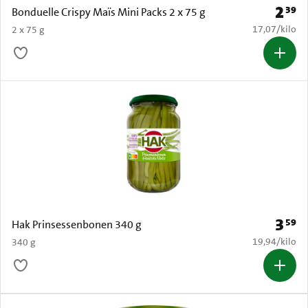
2
39
Prijs: 
Bonduelle Crispy Maïs Mini Packs 2 x 75 g
€ 17,07 per k
17,07
/
kilo
2 x 75 g
3
59
Prijs: 
Hak Prinsessenbonen 340 g
€ 19,94 per k
19,94
/
kilo
340 g