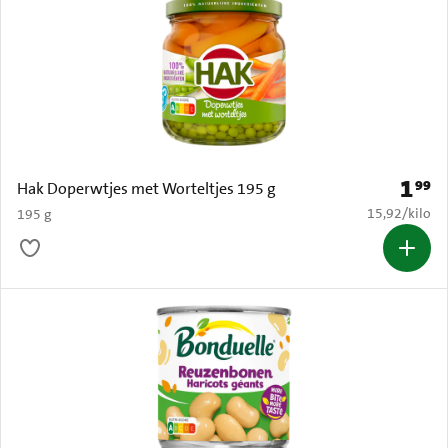
1
99
Prijs: 
Hak Doperwtjes met Worteltjes 195 g
€ 15,92 per k
15,92
/
kilo
195 g