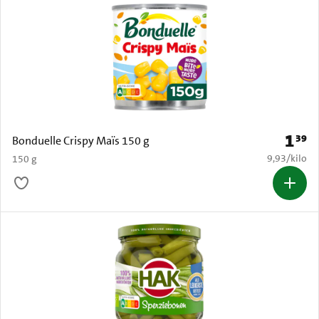
1
39
Prijs: 
Bonduelle Crispy Maïs 150 g
€ 9,93 per k
9,93
/
kilo
150 g