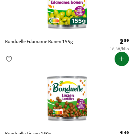
2
39
Prijs: 
Bonduelle Edamame Bonen 155g
€ 18,38 per k
18,38
/
kilo
1
49
Prijs: 
Bonduelle Linzen 160g