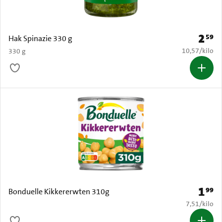
2
59
Prijs: 
Hak Spinazie 330 g
€ 10,57 per k
10,57
/
kilo
330 g
1
99
Prijs: 
Bonduelle Kikkererwten 310g
€ 7,51 per k
7,51
/
kilo