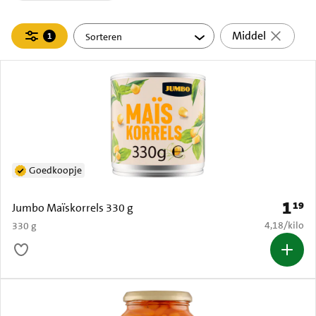
Filteren
Middel
1
actief
Goedkoopje
1
19
Prijs: 
Jumbo Maïskorrels 330 g
€ 4,18 per k
4,18
/
kilo
330 g