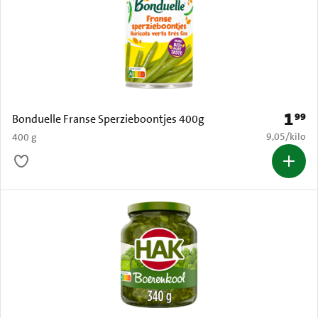
1
99
Prijs: 
Bonduelle Franse Sperzieboontjes 400g
€ 9,05 per k
9,05
/
kilo
400 g