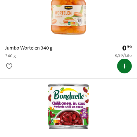
0
79
Prijs: 
Jumbo Wortelen 340 g
€ 3,59 per k
3,59
/
kilo
340 g