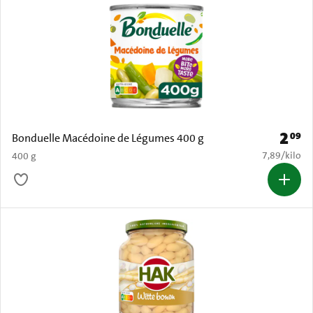
2
09
Prijs: 
Bonduelle Macédoine de Légumes 400 g
€ 7,89 per k
7,89
/
kilo
400 g