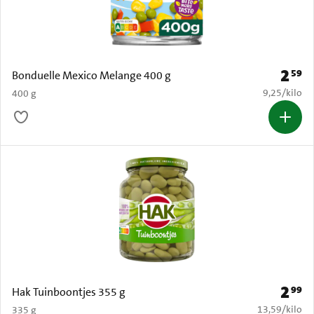
2
59
Prijs: 
Bonduelle Mexico Melange 400 g
€ 9,25 per k
9,25
/
kilo
400 g
2
99
Prijs: 
Hak Tuinboontjes 355 g
€ 13,59 per k
13,59
/
kilo
335 g