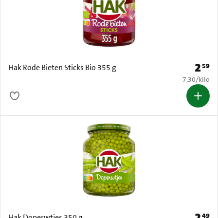
2
59
Prijs: 
Hak Rode Bieten Sticks Bio 355 g
€ 7,30 per k
7,30
/
kilo
2
49
Prijs: 
Hak Doperwtjes 350 g