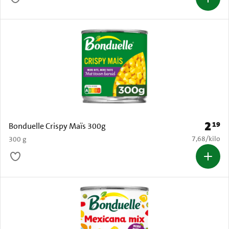
2
19
Prijs: 
Bonduelle Crispy Maïs 300g
€ 7,68 per k
7,68
/
kilo
300 g