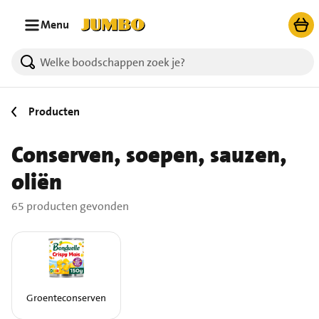
Ga naar zoeken
Ga naar hoofdinhoud
Menu
65 producten gevonden.
Producten
Conserven, soepen, sauzen,
oliën
65 producten gevonden
Groenteconserven