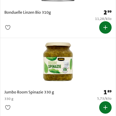
2
99
Prijs: 
Bonduelle Linzen Bio 310g
€ 11,28 per k
11,28
/
kilo
1
89
Prijs: 
Jumbo Room Spinazie 330 g
€ 5,73 per k
5,73
/
kilo
330 g