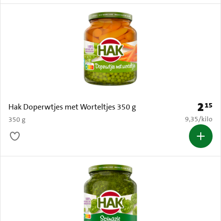
2
15
Prijs: 
Hak Doperwtjes met Worteltjes 350 g
€ 9,35 per k
9,35
/
kilo
350 g