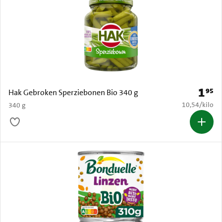
1
95
Prijs: 
Hak Gebroken Sperziebonen Bio 340 g
€ 10,54 per k
10,54
/
kilo
340 g