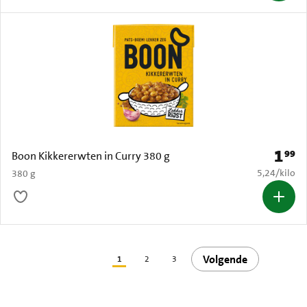
1
99
Prijs: 
Boon Kikkererwten in Curry 380 g
€ 5,24 per k
5,24
/
kilo
380 g
Volgende
1
2
3