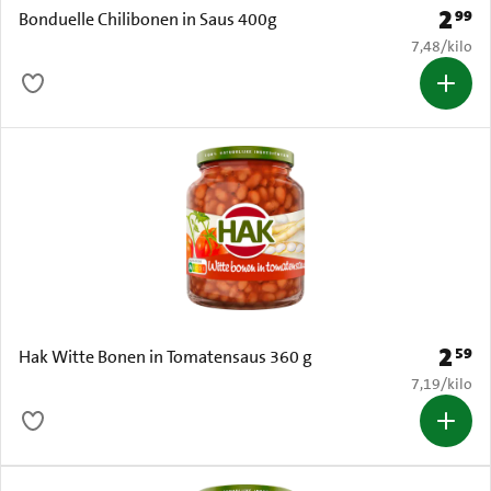
2
99
Prijs: 
Bonduelle Chilibonen in Saus 400g
€ 7,48 per k
7,48
/
kilo
2
59
Prijs: 
Hak Witte Bonen in Tomatensaus 360 g
€ 7,19 per k
7,19
/
kilo