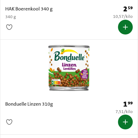
2
59
Prijs: 
HAK Boerenkool 340 g
€ 10,57 per k
10,57
/
kilo
340 g
1
99
Prijs: 
Bonduelle Linzen 310g
€ 7,51 per k
7,51
/
kilo