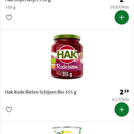
€ 10,83 per k
10,83
/
kilo
350 g
2
19
Prijs: 
Hak Rode Bieten Schijven Bio 355 g
€ 6,17 per k
6,17
/
kilo