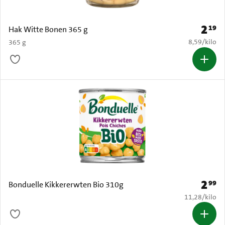
2
19
Prijs: 
Hak Witte Bonen 365 g
€ 8,59 per k
8,59
/
kilo
365 g
2
99
Prijs: 
Bonduelle Kikkererwten Bio 310g
€ 11,28 per k
11,28
/
kilo