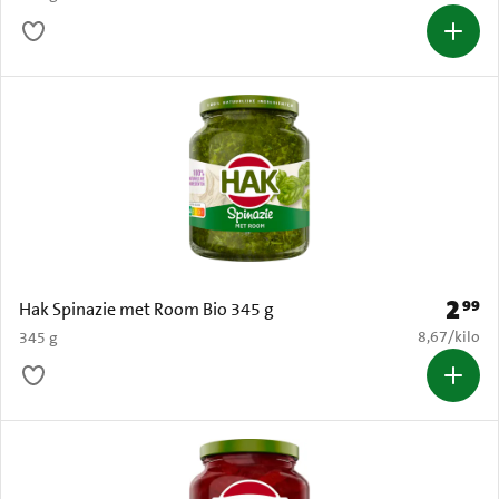
2
99
Prijs: 
Hak Spinazie met Room Bio 345 g
€ 8,67 per k
8,67
/
kilo
345 g