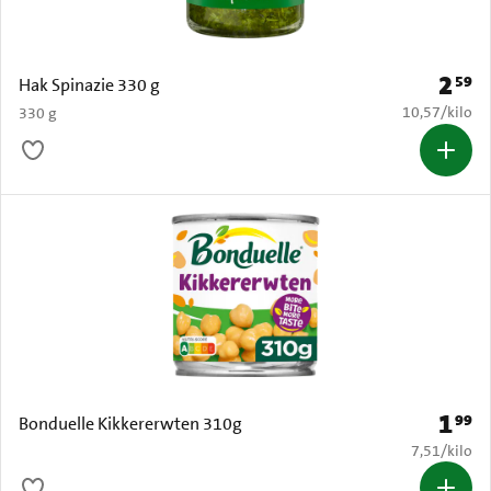
2
59
Prijs: 
Hak Spinazie 330 g
€ 10,57 per k
10,57
/
kilo
330 g
1
99
Prijs: 
Bonduelle Kikkererwten 310g
€ 7,51 per k
7,51
/
kilo