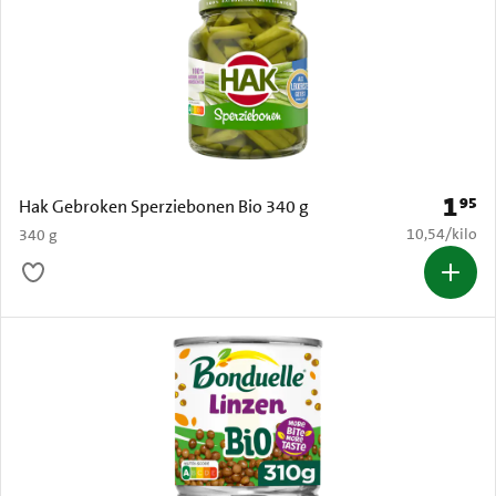
1
95
Prijs: 
Hak Gebroken Sperziebonen Bio 340 g
€ 10,54 per k
10,54
/
kilo
340 g