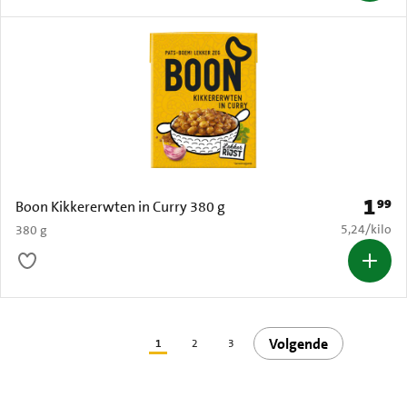
1
99
Prijs: 
Boon Kikkererwten in Curry 380 g
€ 5,24 per k
5,24
/
kilo
380 g
Volgende
1
2
3