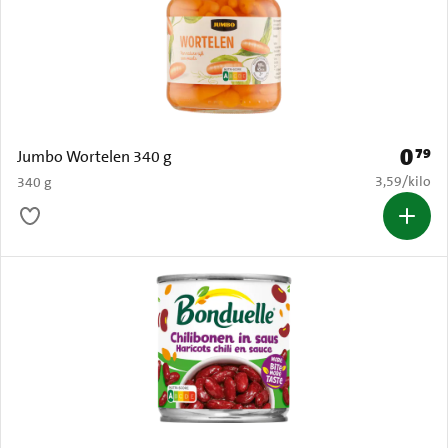
0
79
Prijs: 
Jumbo Wortelen 340 g
€ 3,59 per k
3,59
/
kilo
340 g