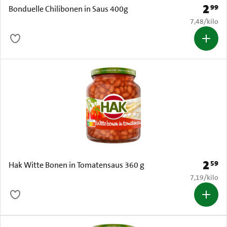
2
99
Prijs: 
Bonduelle Chilibonen in Saus 400g
€ 7,48 per k
7,48
/
kilo
2
59
Prijs: 
Hak Witte Bonen in Tomatensaus 360 g
€ 7,19 per k
7,19
/
kilo