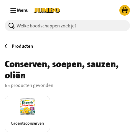
Ga naar zoeken
Ga naar hoofdinhoud
Menu
65 producten gevonden.
Producten
Conserven, soepen, sauzen,
oliën
65 producten gevonden
Groenteconserven