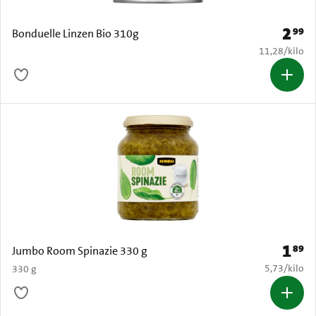
2
99
Prijs: 
Bonduelle Linzen Bio 310g
€ 11,28 per k
11,28
/
kilo
1
89
Prijs: 
Jumbo Room Spinazie 330 g
€ 5,73 per k
5,73
/
kilo
330 g