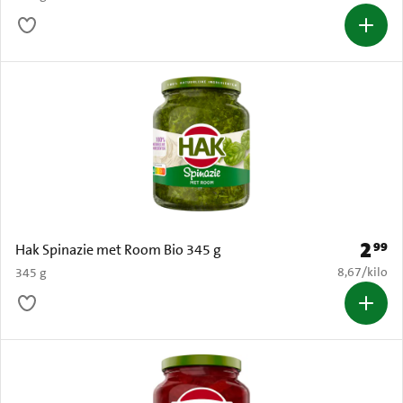
2
99
Prijs: 
Hak Spinazie met Room Bio 345 g
€ 8,67 per k
8,67
/
kilo
345 g