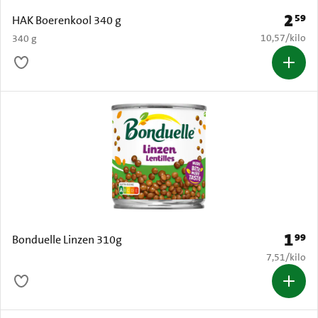
2
59
Prijs: 
HAK Boerenkool 340 g
€ 10,57 per k
10,57
/
kilo
340 g
1
99
Prijs: 
Bonduelle Linzen 310g
€ 7,51 per k
7,51
/
kilo