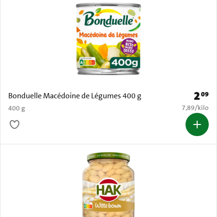
2
09
Prijs: 
Bonduelle Macédoine de Légumes 400 g
€ 7,89 per k
7,89
/
kilo
400 g