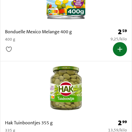
2
59
Prijs: 
Bonduelle Mexico Melange 400 g
€ 9,25 per k
9,25
/
kilo
400 g
2
99
Prijs: 
Hak Tuinboontjes 355 g
€ 13,59 per k
13,59
/
kilo
335 g