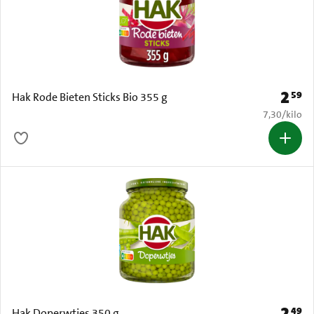
2
59
Prijs: 
Hak Rode Bieten Sticks Bio 355 g
€ 7,30 per k
7,30
/
kilo
2
49
Prijs: 
Hak Doperwtjes 350 g