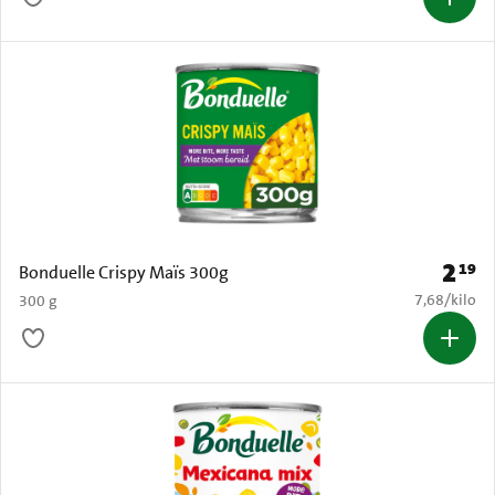
2
19
Prijs: 
Bonduelle Crispy Maïs 300g
€ 7,68 per k
7,68
/
kilo
300 g