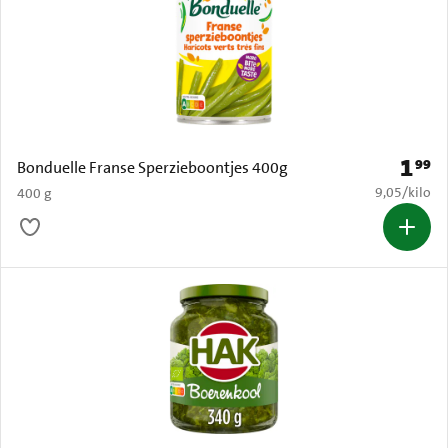
1
99
Prijs: 
Bonduelle Franse Sperzieboontjes 400g
€ 9,05 per k
9,05
/
kilo
400 g