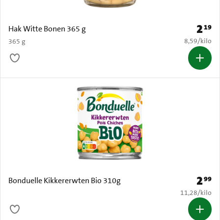
2
19
Prijs: 
Hak Witte Bonen 365 g
€ 8,59 per k
8,59
/
kilo
365 g
2
99
Prijs: 
Bonduelle Kikkererwten Bio 310g
€ 11,28 per k
11,28
/
kilo