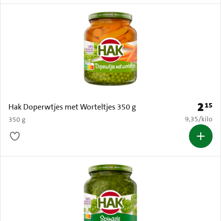
2
15
Prijs: 
Hak Doperwtjes met Worteltjes 350 g
€ 9,35 per k
9,35
/
kilo
350 g