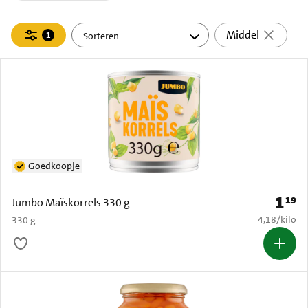
Filteren
Middel
1
actief
Goedkoopje
1
19
Prijs: 
Jumbo Maïskorrels 330 g
€ 4,18 per k
4,18
/
kilo
330 g