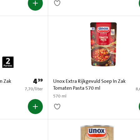
4
39
Prijs: € 4,39
n Zak
Unox Extra Rijkgevuld Soep In Zak
Tomaten Pasta 570 ml
€ 7,70 per liter
€ 
7,70
/
liter
8,
570 ml