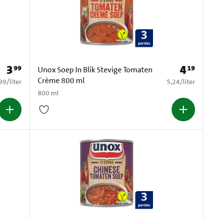
3
4
99
19
Prijs: € 3,99
Prijs: € 4,19
Unox Soep In Blik Stevige Tomaten
Crème 800 ml
4,99 per liter
€ 5,24 per liter
99
/
liter
5,24
/
liter
800 ml