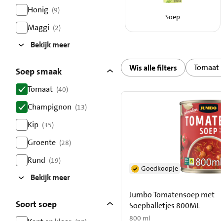
resultaten
Honig
(9)
Soep
resultaten
Maggi
(2)
resultaten
Bekijk meer
Tomaat
Wis alle filters
Soep smaak
Tomaat
(40)
resultaten
Champignon
(13)
resultaten
Kip
(35)
resultaten
Groente
(28)
resultaten
Rund
(19)
Goedkoopje
resultaten
Bekijk meer
Jumbo Tomatensoep met
Soort soep
Soepballetjes 800ML
800 ml