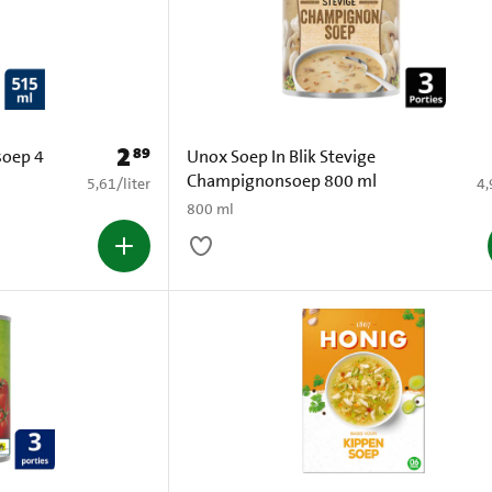
2
89
Prijs: € 2,89
soep 4
Unox Soep In Blik Stevige
Champignonsoep 800 ml
€ 5,61 per liter
€ 
5,61
/
liter
4,
800 ml