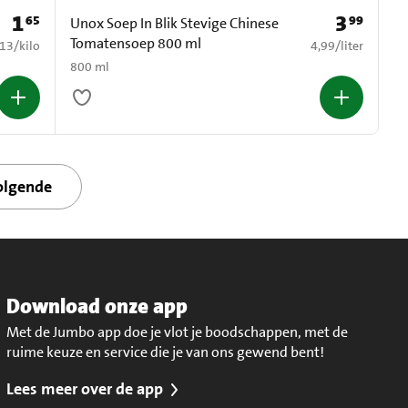
1
3
65
99
Prijs: € 1,65
Prijs: € 3,99
Unox Soep In Blik Stevige Chinese
Tomatensoep 800 ml
1,13 per kilo
€ 4,99 per liter
,13
/
kilo
4,99
/
liter
800 ml
olgende
Download onze app
Met de Jumbo app doe je vlot je boodschappen, met de
ruime keuze en service die je van ons gewend bent!
Lees meer over de app