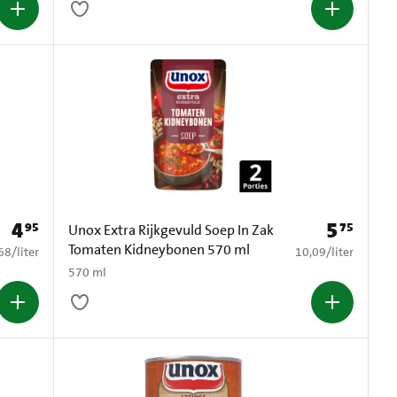
4
5
95
75
Prijs: € 4,95
Prijs: € 5,75
Unox Extra Rijkgevuld Soep In Zak
Tomaten Kidneybonen 570 ml
8,68 per liter
€ 10,09 per liter
68
/
liter
10,09
/
liter
570 ml