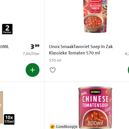
3
99
Prijs: € 3,99
70ML
Unox Smaakfavoriet Soep In Zak
Klassieke Tomaten 570 ml
€ 7,00 per liter
€ 
7,00
/
liter
8,
570 ml
Goedkoopje