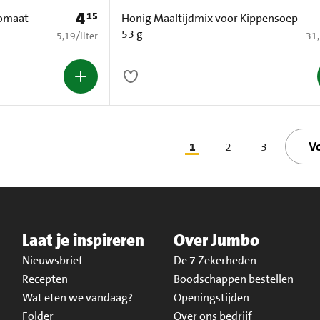
4
15
Prijs: € 4,15
Tomaat
Honig Maaltijdmix voor Kippensoep
53 g
€ 5,19 per liter
€ 3
5,19
/
liter
31
V
1
2
3
Laat je inspireren
Over Jumbo
Nieuwsbrief
De 7 Zekerheden
Recepten
Boodschappen bestellen
Wat eten we vandaag?
Openingstijden
Folder
Over ons bedrijf