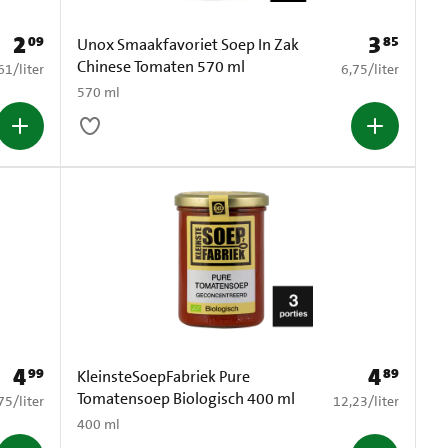
2
3
09
85
Prijs: € 2,09
Prijs: € 3,85
Unox Smaakfavoriet Soep In Zak
Chinese Tomaten 570 ml
2,61 per liter
€ 6,75 per liter
61
/
liter
6,75
/
liter
570 ml
4
4
99
89
Prijs: € 4,99
Prijs: € 4,89
KleinsteSoepFabriek Pure
Tomatensoep Biologisch 400 ml
8,75 per liter
€ 12,23 per liter
75
/
liter
12,23
/
liter
400 ml