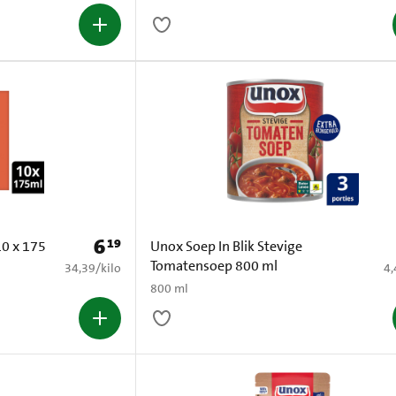
6
19
Prijs: € 6,19
10 x 175
Unox Soep In Blik Stevige
Tomatensoep 800 ml
€ 34,39 per kilo
€ 
34,39
/
kilo
4,
800 ml