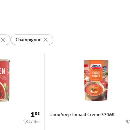
Champignon
1
55
Prijs: € 1,55
Unox Soep Tomaat Creme 570ML
€ 1,94 per liter
€ 
1,94
/
liter
5,