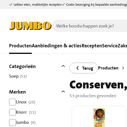
Lekker eten, makkelijke recepten
Gratis bezorging bij bepaalde aanbieding
Ga naar zoeken
Ga naar hoofdinhoud
Producten
Aanbiedingen & acties
Recepten
Service
Zake
Filters
53 producten gevonden.
Categorieën
Producten
Terug
Soep
(53)
Conserven,
resultaten
Merken
53 producten gevonden
Unox
(20)
resultaten
Knorr
(11)
resultaten
Jumbo
(9)