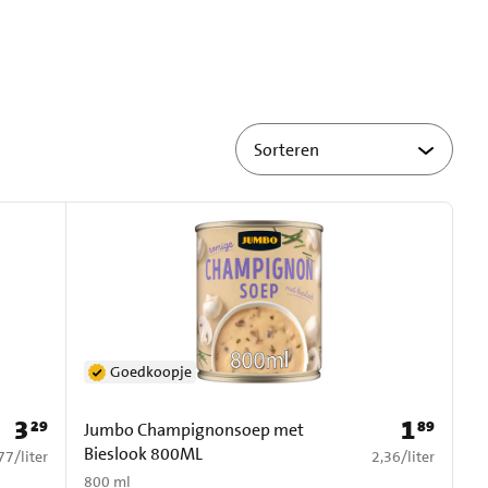
Goedkoopje
3
1
29
89
Prijs: € 3,29
Prijs: € 1,89
Jumbo Champignonsoep met
Bieslook 800ML
5,77 per liter
€ 2,36 per liter
77
/
liter
2,36
/
liter
800 ml