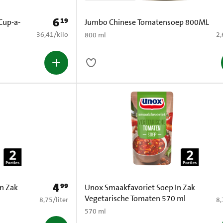
6
19
Prijs: € 6,19
Cup-a-
Jumbo Chinese Tomatensoep 800ML
€ 36,41 per kilo
€ 
36,41
/
kilo
2,
800 ml
4
99
Prijs: € 4,99
n Zak
Unox Smaakfavoriet Soep In Zak
Vegetarische Tomaten 570 ml
€ 8,75 per liter
€ 
8,75
/
liter
8,
570 ml