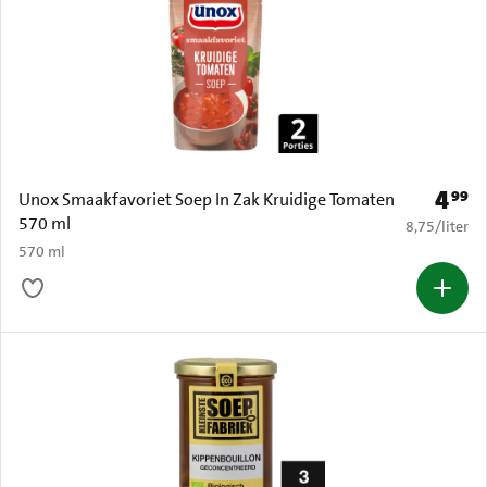
4
99
Prijs: 
Unox Smaakfavoriet Soep In Zak Kruidige Tomaten
570 ml
€ 8,75 per li
8,75
/
liter
570 ml