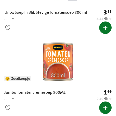
3
55
Prijs: 
Unox Soep In Blik Stevige Tomatensoep 800 ml
€ 4,44 per li
4,44
/
liter
800 ml
Goedkoopje
1
99
Prijs: 
Jumbo Tomatencrèmesoep 800ML
€ 2,49 per li
2,49
/
liter
800 ml