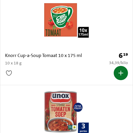
6
19
Prijs: 
Knorr Cup-a-Soup Tomaat 10 x 175 ml
€ 34,39 per k
34,39
/
kilo
10 x 18 g