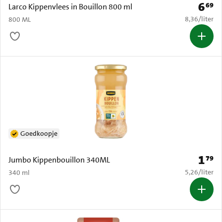
6
69
Prijs: 
Larco Kippenvlees in Bouillon 800 ml
€ 8,36 per li
8,36
/
liter
800 ML
Goedkoopje
1
79
Prijs: 
Jumbo Kippenbouillon 340ML
€ 5,26 per li
5,26
/
liter
340 ml