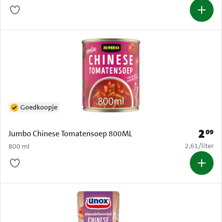
Goedkoopje
2
09
Prijs: 
Jumbo Chinese Tomatensoep 800ML
€ 2,61 per li
2,61
/
liter
800 ml