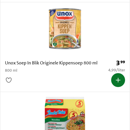
3
99
Prijs: 
Unox Soep In Blik Originele Kippensoep 800 ml
€ 4,99 per li
4,99
/
liter
800 ml