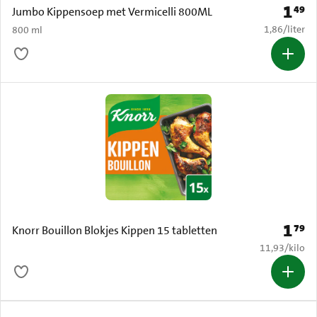
1
49
Prijs: 
Jumbo Kippensoep met Vermicelli 800ML
€ 1,86 per li
1,86
/
liter
800 ml
1
79
Prijs: 
Knorr Bouillon Blokjes Kippen 15 tabletten
€ 11,93 per k
11,93
/
kilo