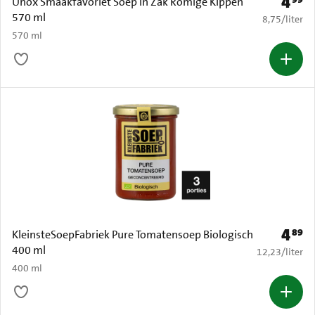
4
Prijs: 
Unox Smaakfavoriet Soep In Zak Romige Kippen
570 ml
€ 8,75 per li
8,75
/
liter
570 ml
4
89
Prijs: 
KleinsteSoepFabriek Pure Tomatensoep Biologisch
400 ml
€ 12,23 per li
12,23
/
liter
400 ml