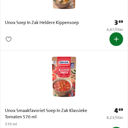
3
69
Prijs: 
Unox Soep In Zak Heldere Kippensoep
€ 6,47 per li
6,47
/
liter
4
69
Prijs: 
Unox Smaakfavoriet Soep In Zak Klassieke
Tomaten 570 ml
€ 8,23 per li
8,23
/
liter
570 ml