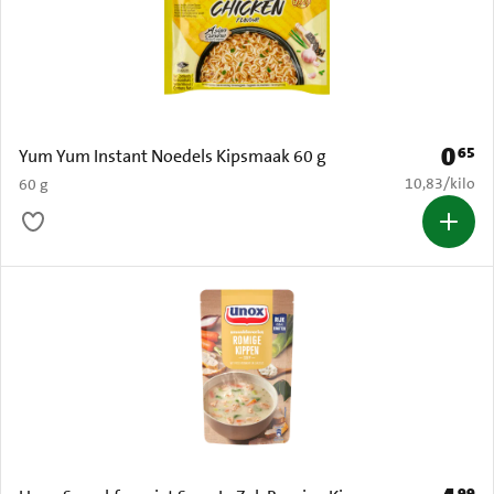
0
65
Prijs: 
Yum Yum Instant Noedels Kipsmaak 60 g
€ 10,83 per k
10,83
/
kilo
60 g
99