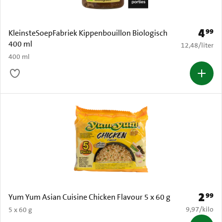
4
99
Prijs: 
KleinsteSoepFabriek Kippenbouillon Biologisch
400 ml
€ 12,48 per li
12,48
/
liter
400 ml
2
99
Prijs: 
Yum Yum Asian Cuisine Chicken Flavour 5 x 60 g
€ 9,97 per k
9,97
/
kilo
5 x 60 g