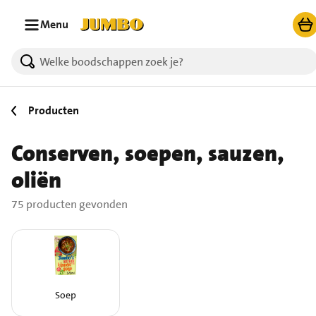
Ga naar zoeken
Ga naar hoofdinhoud
Menu
75 producten gevonden.
Producten
Conserven, soepen, sauzen,
oliën
75 producten gevonden
Soep