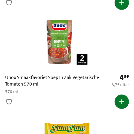
4
99
Prijs: 
Unox Smaakfavoriet Soep In Zak Vegetarische
Tomaten 570 ml
€ 8,75 per li
8,75
/
liter
570 ml