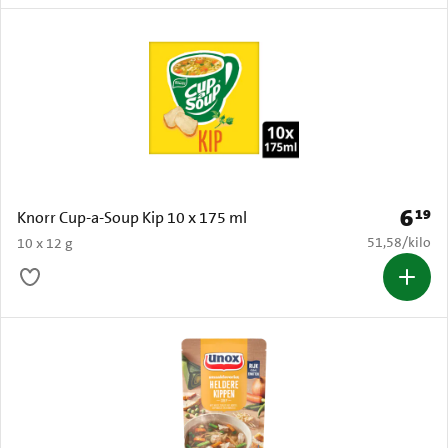
6
19
Prijs: 
Knorr Cup-a-Soup Kip 10 x 175 ml
€ 51,58 per k
51,58
/
kilo
10 x 12 g