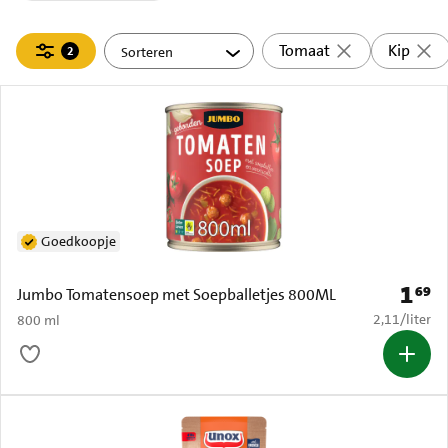
Filteren
Tomaat
Kip
2
actief
Goedkoopje
1
69
Prijs: 
Jumbo Tomatensoep met Soepballetjes 800ML
€ 2,11 per li
2,11
/
liter
800 ml