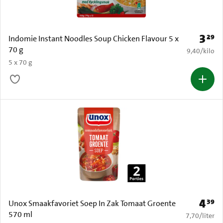
3
29
Prijs: 
Indomie Instant Noodles Soup Chicken Flavour 5 x
70 g
€ 9,40 per k
9,40
/
kilo
5 x 70 g
4
39
Prijs: 
Unox Smaakfavoriet Soep In Zak Tomaat Groente
570 ml
€ 7,70 per li
7,70
/
liter