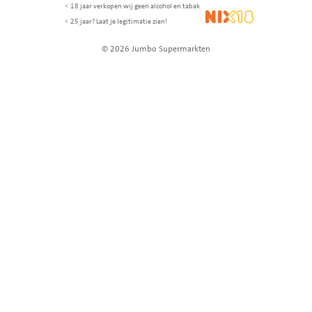
< 18 jaar verkopen wij geen alcohol en tabak
NIX18
< 25 jaar? Laat je legitimatie zien!
© 2026 Jumbo Supermarkten