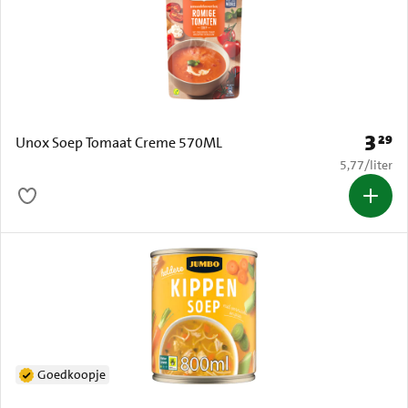
3
29
Prijs: 
Unox Soep Tomaat Creme 570ML
€ 5,77 per li
5,77
/
liter
Goedkoopje