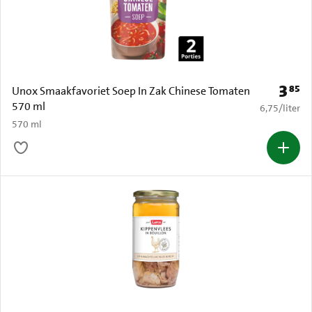
3
85
Prijs: 
Unox Smaakfavoriet Soep In Zak Chinese Tomaten
570 ml
€ 6,75 per li
6,75
/
liter
570 ml