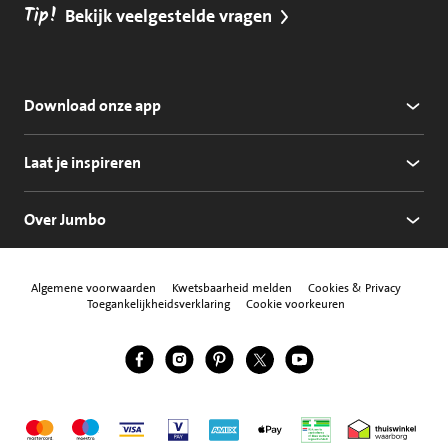
Tip!
Bekijk veelgestelde vragen
Download onze app
Laat je inspireren
Over Jumbo
Algemene voorwaarden
Kwetsbaarheid melden
Cookies & Privacy
Toegankelijkheidsverklaring
Cookie voorkeuren
Jumbo Facebook
Jumbo Instagram
Jumbo Pinterest
Jumbo Twitter
Jumbo YouTube
Volg ons
Mastercard
Maestro
Visa
Vpay
American Express
Apple Pay
Aanbiedersmedicijne
Thuiswinkel w