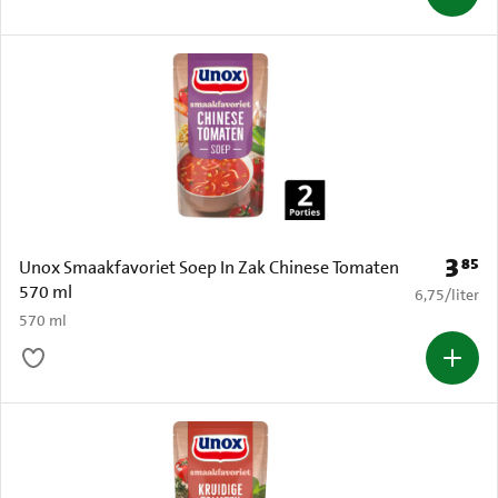
3
85
Prijs: 
Unox Smaakfavoriet Soep In Zak Chinese Tomaten
570 ml
€ 6,75 per li
6,75
/
liter
570 ml