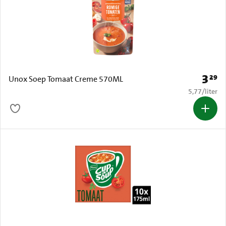
3
29
Prijs: 
Unox Soep Tomaat Creme 570ML
€ 5,77 per li
5,77
/
liter