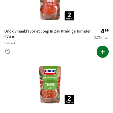
4
99
Prijs: 
Unox Smaakfavoriet Soep In Zak Kruidige Tomaten
570 ml
€ 8,75 per li
8,75
/
liter
570 ml