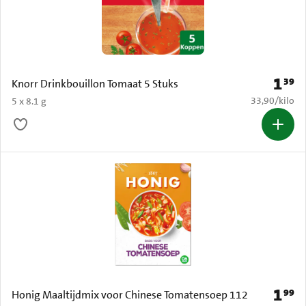
1
39
Prijs: 
Knorr Drinkbouillon Tomaat 5 Stuks
€ 33,90 per k
33,90
/
kilo
5 x 8.1 g
1
99
Prijs: 
Honig Maaltijdmix voor Chinese Tomatensoep 112