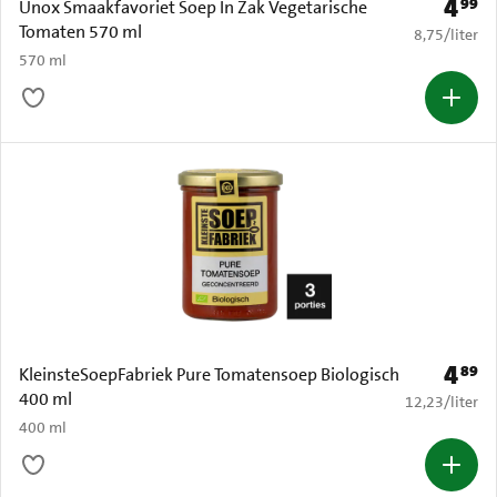
4
99
Prijs: 
Unox Smaakfavoriet Soep In Zak Vegetarische
Tomaten 570 ml
€ 8,75 per li
8,75
/
liter
570 ml
4
89
Prijs: 
KleinsteSoepFabriek Pure Tomatensoep Biologisch
400 ml
€ 12,23 per li
12,23
/
liter
400 ml