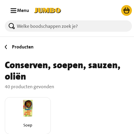
Ga naar zoeken
Ga naar hoofdinhoud
Menu
40 producten gevonden.
Producten
Conserven, soepen, sauzen,
oliën
40 producten gevonden
Soep