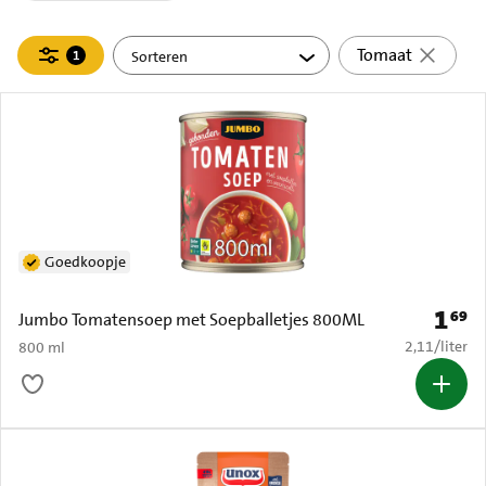
Filteren
Tomaat
1
actief
Goedkoopje
1
69
Prijs: 
Jumbo Tomatensoep met Soepballetjes 800ML
€ 2,11 per li
2,11
/
liter
800 ml