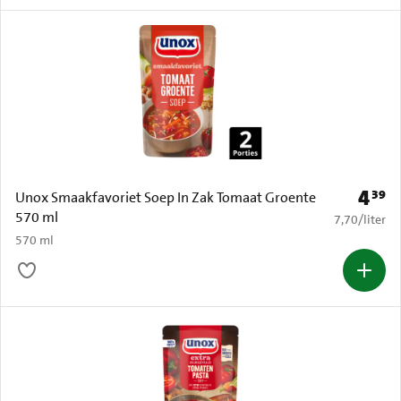
4
39
Prijs: 
Unox Smaakfavoriet Soep In Zak Tomaat Groente
570 ml
€ 7,70 per li
7,70
/
liter
570 ml