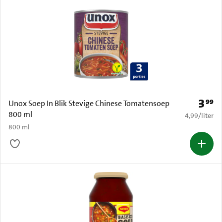
3
99
Prijs: 
Unox Soep In Blik Stevige Chinese Tomatensoep
800 ml
€ 4,99 per li
4,99
/
liter
800 ml