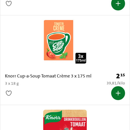
2
15
Prijs: 
Knorr Cup-a-Soup Tomaat Crème 3 x 175 ml
€ 39,81 per k
39,81
/
kilo
3 x 18 g