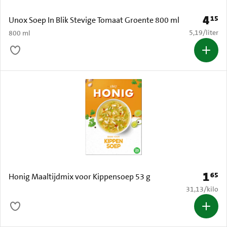
4
15
Prijs: 
Unox Soep In Blik Stevige Tomaat Groente 800 ml
€ 5,19 per li
5,19
/
liter
800 ml
1
65
Prijs: 
Honig Maaltijdmix voor Kippensoep 53 g
€ 31,13 per k
31,13
/
kilo