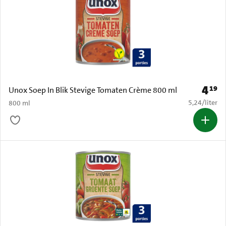
4
19
Prijs: 
Unox Soep In Blik Stevige Tomaten Crème 800 ml
€ 5,24 per li
5,24
/
liter
800 ml