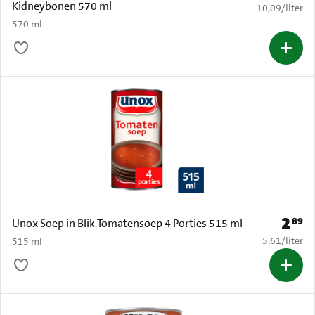
Kidneybonen 570 ml
€ 10,09 per li
10,09
/
liter
570 ml
2
89
Prijs: 
Unox Soep in Blik Tomatensoep 4 Porties 515 ml
€ 5,61 per li
5,61
/
liter
515 ml