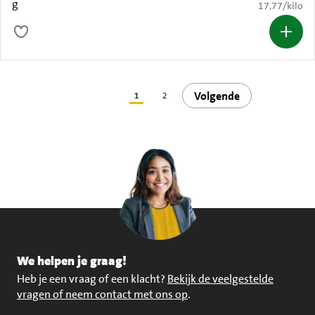
g
€ 17,77 per k
17,77
/
kilo
Volgende
1
2
We helpen je graag!
Heb je een vraag of een klacht?
Bekijk de veelgestelde
vragen of neem contact met ons op
.