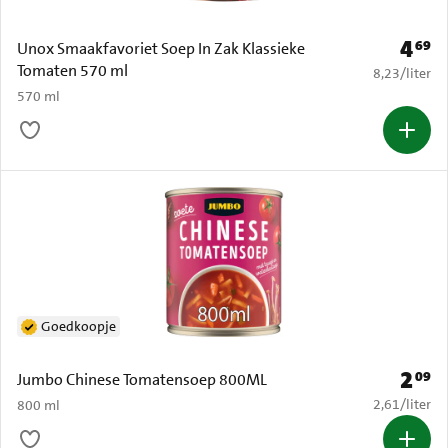
4
69
Prijs: 
Unox Smaakfavoriet Soep In Zak Klassieke
Tomaten 570 ml
€ 8,23 per li
8,23
/
liter
570 ml
Goedkoopje
2
09
Prijs: 
Jumbo Chinese Tomatensoep 800ML
€ 2,61 per li
2,61
/
liter
800 ml