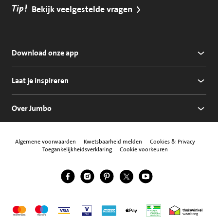
Tip!
Bekijk veelgestelde vragen
Download onze app
Laat je inspireren
Over Jumbo
Algemene voorwaarden
Kwetsbaarheid melden
Cookies & Privacy
Toegankelijkheidsverklaring
Cookie voorkeuren
Jumbo Facebook
Jumbo Instagram
Jumbo Pinterest
Jumbo Twitter
Jumbo YouTube
Volg ons
Mastercard
Maestro
Visa
Vpay
American Express
Apple Pay
Aanbiedersmedicijne
Thuiswinkel w