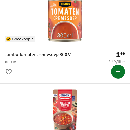
Goedkoopje
1
99
Prijs: 
Jumbo Tomatencrèmesoep 800ML
€ 2,49 per li
2,49
/
liter
800 ml