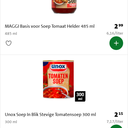
2
99
Prijs: 
MAGGI Basis voor Soep Tomaat Helder 485 ml
€ 6,16 per li
6,16
/
liter
485 ml
2
15
Prijs: 
Unox Soep In Blik Stevige Tomatensoep 300 ml
€ 7,17 per li
7,17
/
liter
300 ml