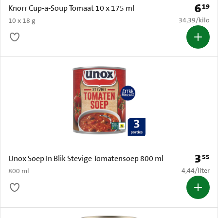
6
19
Prijs: 
Knorr Cup-a-Soup Tomaat 10 x 175 ml
€ 34,39 per k
34,39
/
kilo
10 x 18 g
3
55
Prijs: 
Unox Soep In Blik Stevige Tomatensoep 800 ml
€ 4,44 per li
4,44
/
liter
800 ml