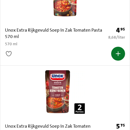
4
95
Prijs: 
Unox Extra Rijkgevuld Soep In Zak Tomaten Pasta
570 ml
€ 8,68 per li
8,68
/
liter
570 ml
5
75
Prijs: 
Unox Extra Rijkgevuld Soep In Zak Tomaten