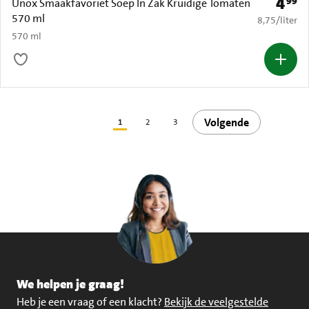
4
99
Prijs: 
Unox Smaakfavoriet Soep In Zak Kruidige Tomaten
570 ml
€ 8,75 per li
8,75
/
liter
570 ml
Volgende
1
2
3
We helpen je graag!
Heb je een vraag of een klacht?
Bekijk de veelgestelde