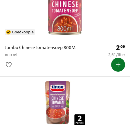
Goedkoopje
2
09
Prijs: 
Jumbo Chinese Tomatensoep 800ML
€ 2,61 per li
2,61
/
liter
800 ml