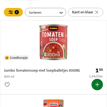
Filteren
Kant en klaar
1
actief
Goedkoopje
1
55
Prijs: 
Jumbo Tomatensoep met Soepballetjes 800ML
€ 1,94 per li
1,94
/
liter
800 ml