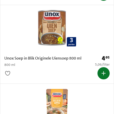
4
05
Prijs: 
Unox Soep in Blik Originele Uiensoep 800 ml
€ 5,06 per li
5,06
/
liter
800 ml