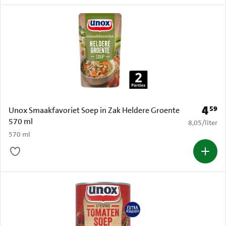
4
59
Prijs: 
Unox Smaakfavoriet Soep in Zak Heldere Groente
570 ml
€ 8,05 per li
8,05
/
liter
570 ml