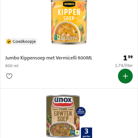
Goedkoopje
1
39
Prijs: 
Jumbo Kippensoep met Vermicelli 800ML
€ 1,74 per li
1,74
/
liter
800 ml