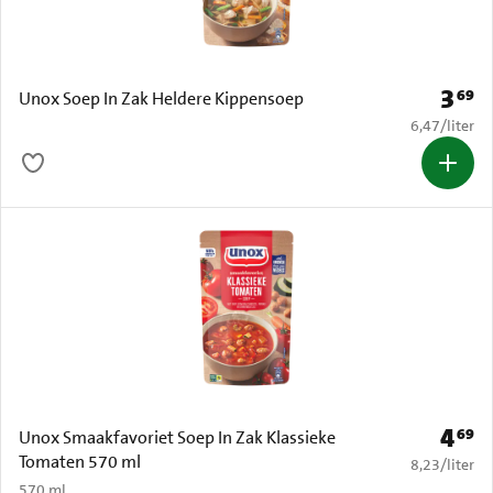
3
69
Prijs: 
Unox Soep In Zak Heldere Kippensoep
€ 6,47 per li
6,47
/
liter
4
69
Prijs: 
Unox Smaakfavoriet Soep In Zak Klassieke
Tomaten 570 ml
€ 8,23 per li
8,23
/
liter
570 ml