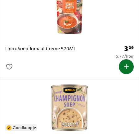
3
29
Prijs: 
Unox Soep Tomaat Creme 570ML
€ 5,77 per li
5,77
/
liter
Goedkoopje