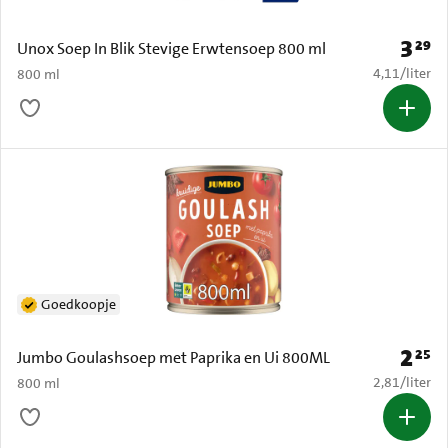
3
29
Prijs: 
Unox Soep In Blik Stevige Erwtensoep 800 ml
€ 4,11 per li
4,11
/
liter
800 ml
Goedkoopje
2
25
Prijs: 
Jumbo Goulashsoep met Paprika en Ui 800ML
€ 2,81 per li
2,81
/
liter
800 ml