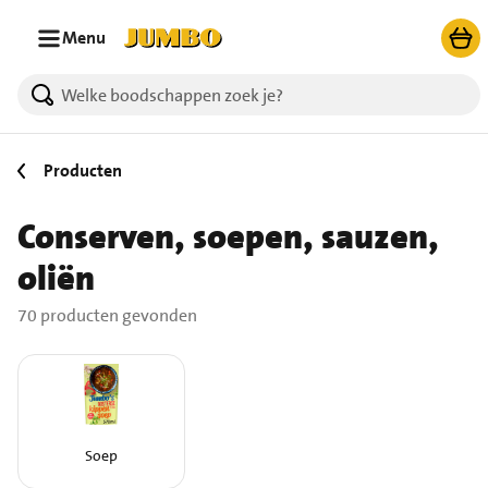
Ga naar zoeken
Ga naar hoofdinhoud
Menu
70 producten gevonden.
Producten
Conserven, soepen, sauzen,
oliën
70 producten gevonden
Soep