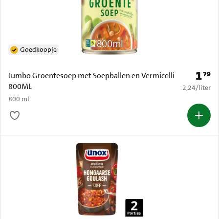
Goedkoopje
1
79
Prijs: 
Jumbo Groentesoep met Soepballen en Vermicelli
800ML
€ 2,24 per li
2,24
/
liter
800 ml