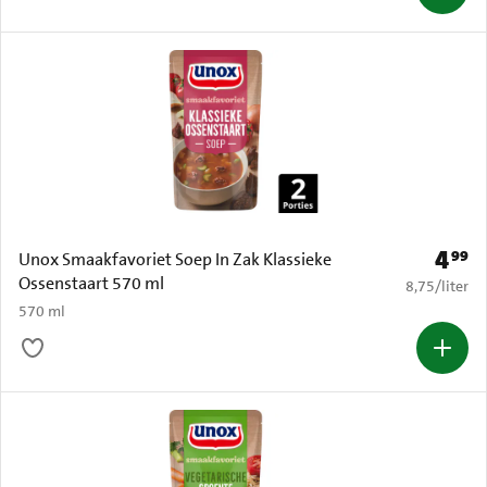
4
99
Prijs: 
Unox Smaakfavoriet Soep In Zak Klassieke
Ossenstaart 570 ml
€ 8,75 per li
8,75
/
liter
570 ml