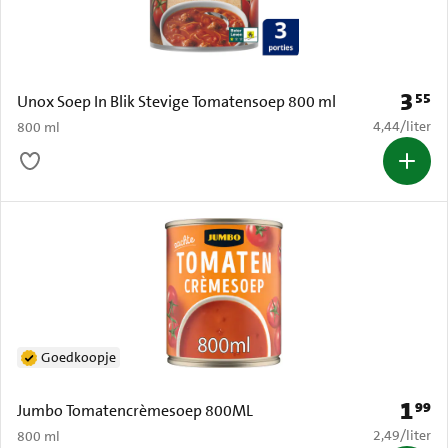
3
55
Prijs: 
Unox Soep In Blik Stevige Tomatensoep 800 ml
€ 4,44 per li
4,44
/
liter
800 ml
Goedkoopje
1
99
Prijs: 
Jumbo Tomatencrèmesoep 800ML
€ 2,49 per li
2,49
/
liter
800 ml