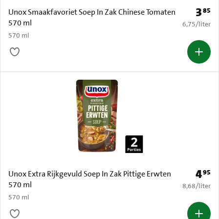
3
85
Prijs: 
Unox Smaakfavoriet Soep In Zak Chinese Tomaten
570 ml
€ 6,75 per li
6,75
/
liter
570 ml
4
95
Prijs: 
Unox Extra Rijkgevuld Soep In Zak Pittige Erwten
570 ml
€ 8,68 per li
8,68
/
liter
570 ml