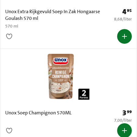
4
95
Prijs: 
Unox Extra Rijkgevuld Soep In Zak Hongaarse
Goulash 570 ml
€ 8,68 per li
8,68
/
liter
570 ml
3
99
Prijs: 
Unox Soep Champignon 570ML
€ 7,00 per li
7,00
/
liter