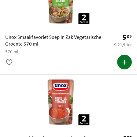
5
25
Prijs: 
Unox Smaakfavoriet Soep In Zak Vegetarische
Groente 570 ml
€ 9,21 per li
9,21
/
liter
570 ml