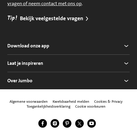
vragen of neem contact met ons op
.
Tip!
Bekijk veelgestelde vragen
Download onze app
Laat je inspireren
Over Jumbo
Algemene voorwaarden
Kwetsbaarheid melden
Cookies & Privacy
Toegankelijkheidsverklaring
Cookie voorkeuren
Jumbo Facebook
Jumbo Instagram
Jumbo Pinterest
Jumbo Twitter
Jumbo YouTube
Volg ons