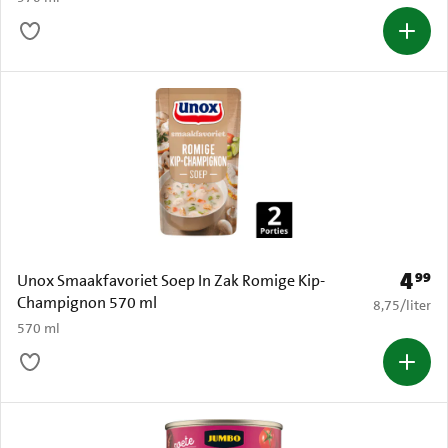
4
99
Prijs: 
Unox Smaakfavoriet Soep In Zak Romige Kip-
Champignon 570 ml
€ 8,75 per li
8,75
/
liter
570 ml