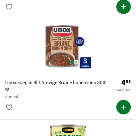
4
35
Prijs: 
Unox Soep in Blik Stevige Bruine bonensoep 800
ml
€ 5,44 per li
5,44
/
liter
800 ml