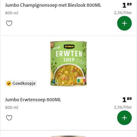
1
89
Prijs: 
Jumbo Champignonsoep met Bieslook 800ML
€ 2,36 per li
2,36
/
liter
800 ml
Goedkoopje
1
89
Prijs: 
Jumbo Erwtensoep 800ML
€ 2,36 per li
2,36
/
liter
800 ml