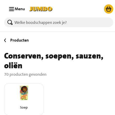
Ga naar zoeken
Ga naar hoofdinhoud
Menu
70 producten gevonden.
Producten
Conserven, soepen, sauzen,
oliën
70 producten gevonden
Soep