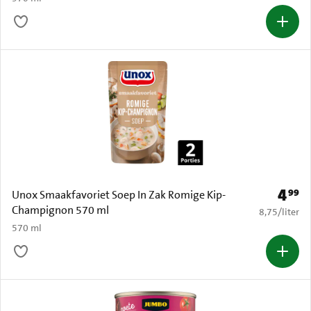
4
99
Prijs: 
Unox Smaakfavoriet Soep In Zak Romige Kip-
Champignon 570 ml
€ 8,75 per li
8,75
/
liter
570 ml