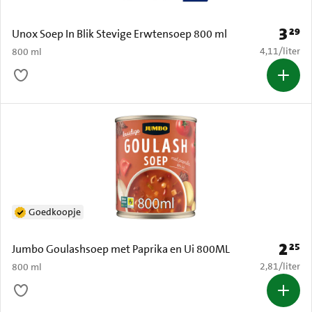
3
29
Prijs: 
Unox Soep In Blik Stevige Erwtensoep 800 ml
€ 4,11 per li
4,11
/
liter
800 ml
Goedkoopje
2
25
Prijs: 
Jumbo Goulashsoep met Paprika en Ui 800ML
€ 2,81 per li
2,81
/
liter
800 ml