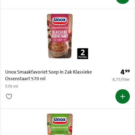
4
99
Prijs: 
Unox Smaakfavoriet Soep In Zak Klassieke
Ossenstaart 570 ml
€ 8,75 per li
8,75
/
liter
570 ml