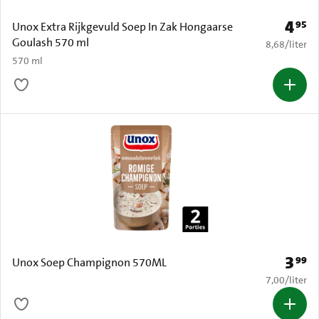
4
95
Prijs: 
Unox Extra Rijkgevuld Soep In Zak Hongaarse
Goulash 570 ml
€ 8,68 per li
8,68
/
liter
570 ml
3
99
Prijs: 
Unox Soep Champignon 570ML
€ 7,00 per li
7,00
/
liter