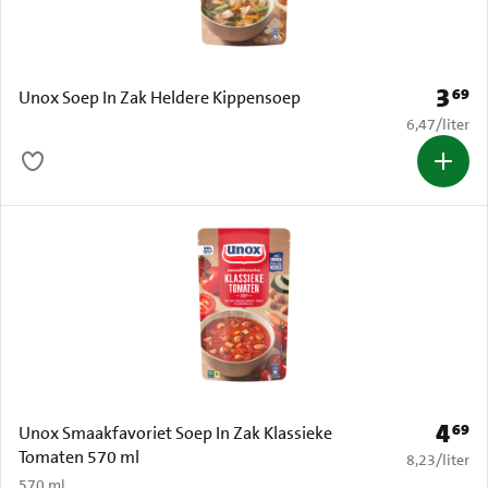
3
69
Prijs: 
Unox Soep In Zak Heldere Kippensoep
€ 6,47 per li
6,47
/
liter
4
69
Prijs: 
Unox Smaakfavoriet Soep In Zak Klassieke
Tomaten 570 ml
€ 8,23 per li
8,23
/
liter
570 ml