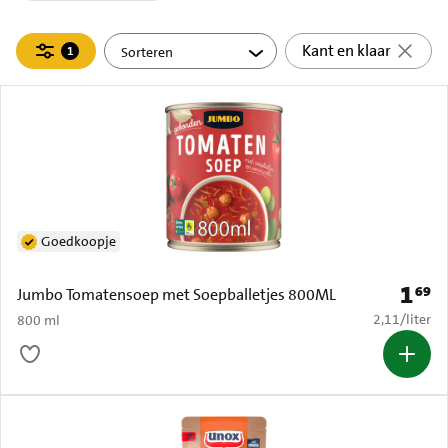
Filteren
Kant en klaar
1
actief
Goedkoopje
1
69
Prijs: 
Jumbo Tomatensoep met Soepballetjes 800ML
€ 2,11 per li
2,11
/
liter
800 ml