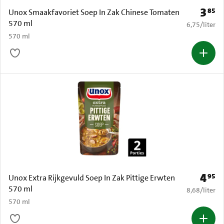
3
85
Prijs: 
Unox Smaakfavoriet Soep In Zak Chinese Tomaten
570 ml
€ 6,75 per li
6,75
/
liter
570 ml
4
95
Prijs: 
Unox Extra Rijkgevuld Soep In Zak Pittige Erwten
570 ml
€ 8,68 per li
8,68
/
liter
570 ml