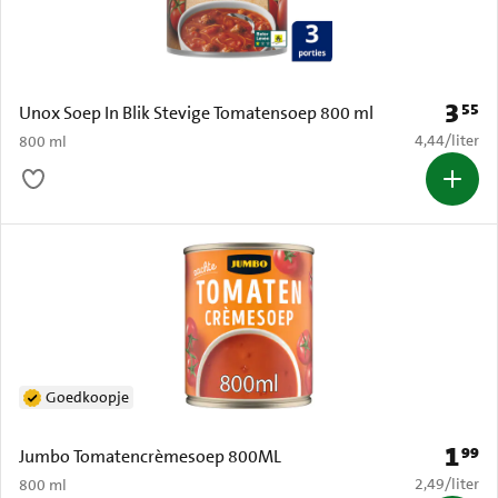
3
55
Prijs: 
Unox Soep In Blik Stevige Tomatensoep 800 ml
€ 4,44 per li
4,44
/
liter
800 ml
Goedkoopje
1
99
Prijs: 
Jumbo Tomatencrèmesoep 800ML
€ 2,49 per li
2,49
/
liter
800 ml