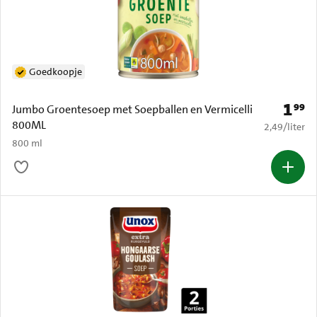
Goedkoopje
1
99
Prijs: 
Jumbo Groentesoep met Soepballen en Vermicelli
800ML
€ 2,49 per li
2,49
/
liter
800 ml