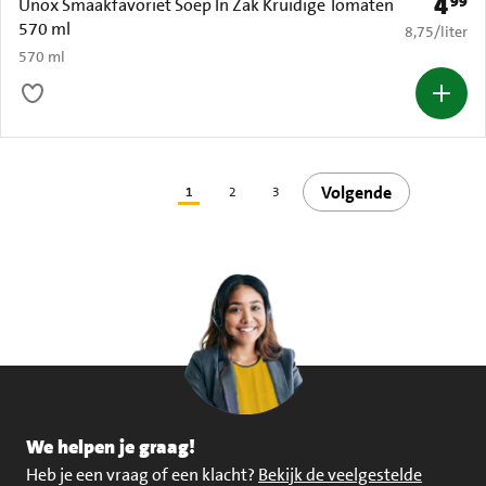
4
99
Prijs: 
Unox Smaakfavoriet Soep In Zak Kruidige Tomaten
570 ml
€ 8,75 per li
8,75
/
liter
570 ml
Volgende
1
2
3
We helpen je graag!
Heb je een vraag of een klacht?
Bekijk de veelgestelde