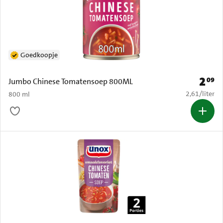
Goedkoopje
2
09
Prijs: 
Jumbo Chinese Tomatensoep 800ML
€ 2,61 per li
2,61
/
liter
800 ml