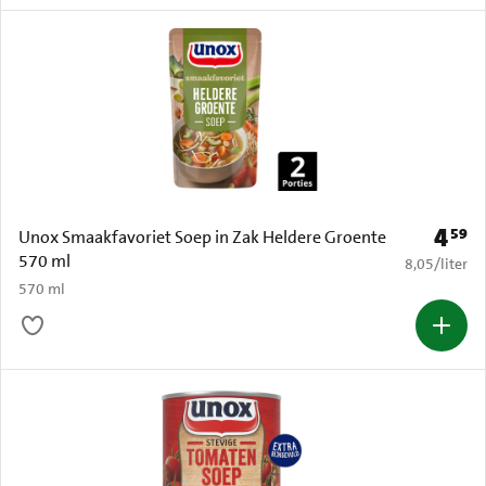
4
59
Prijs: 
Unox Smaakfavoriet Soep in Zak Heldere Groente
570 ml
€ 8,05 per li
8,05
/
liter
570 ml