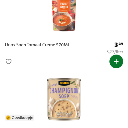
3
29
Prijs: 
Unox Soep Tomaat Creme 570ML
€ 5,77 per li
5,77
/
liter
Goedkoopje