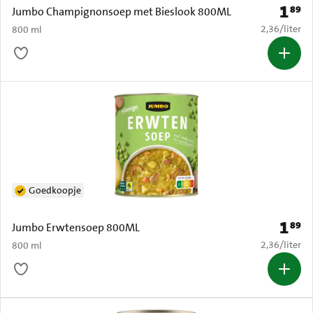
1
89
Prijs: 
Jumbo Champignonsoep met Bieslook 800ML
€ 2,36 per li
2,36
/
liter
800 ml
Goedkoopje
1
89
Prijs: 
Jumbo Erwtensoep 800ML
€ 2,36 per li
2,36
/
liter
800 ml