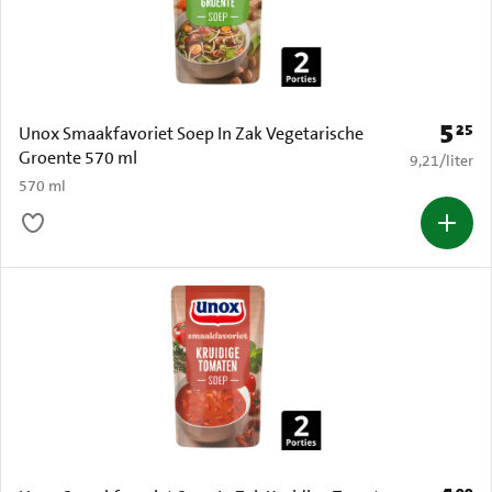
5
25
Prijs: 
Unox Smaakfavoriet Soep In Zak Vegetarische
Groente 570 ml
€ 9,21 per li
9,21
/
liter
570 ml