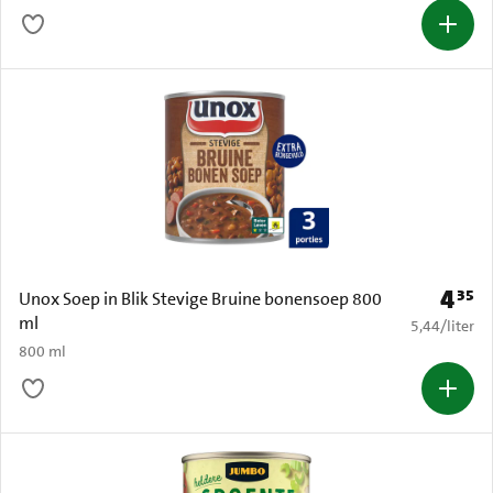
4
35
Prijs: 
Unox Soep in Blik Stevige Bruine bonensoep 800
ml
€ 5,44 per li
5,44
/
liter
800 ml