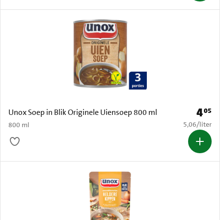
4
05
Prijs: 
Unox Soep in Blik Originele Uiensoep 800 ml
€ 5,06 per li
5,06
/
liter
800 ml