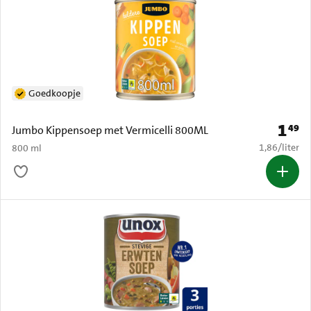
Goedkoopje
1
49
Prijs: 
Jumbo Kippensoep met Vermicelli 800ML
€ 1,86 per li
1,86
/
liter
800 ml