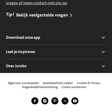
vragen of neem contact met ons op
.
Tip!
Bekijk veelgestelde vragen
Download onze app
Laat je inspireren
Over Jumbo
Algemene voorwaarden
Kwetsbaarheid melden
Cookies & Privacy
Toegankelijkheidsverklaring
Cookie voorkeuren
Jumbo Facebook
Jumbo Instagram
Jumbo Pinterest
Jumbo Twitter
Jumbo YouTube
Volg ons