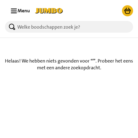
Ga naar zoeken
Ga naar hoofdinhoud
Menu
Helaas! We hebben niets gevonden voor
“”
.
Probeer het eens
met een andere zoekopdracht.