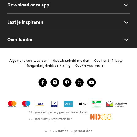
Download onze app
Laat je inspireren
Over Jumbo
Algemene voorwaarden
Kwetsbaarheid melden
Cookies & Privacy
Toegankelijkheidsverklaring
Cookie voorkeuren
Jumbo Facebook
Jumbo Instagram
Jumbo Pinterest
Jumbo Twitter
Jumbo YouTube
Volg ons
Mastercard
Maestro
Visa
Vpay
American Express
Apple Pay
Aanbiedersmedicijne
Thuiswinkel w
< 18 jaar verkopen wij geen alcohol en tabak
NIX18
< 25 jaar? Laat je legitimatie zien!
© 2026 Jumbo Supermarkten