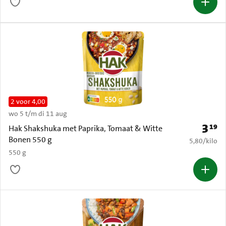
2 voor 4,00
wo 5 t/m di 11 aug
3
19
Prijs: 
Hak Shakshuka met Paprika, Tomaat & Witte
Bonen 550 g
€ 5,80 per k
5,80
/
kilo
550 g