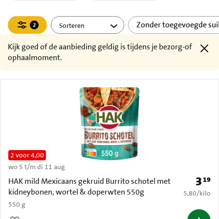
Filteren
Zonder toegevoegde sui
2
actief
Kijk goed of de aanbieding geldig is tijdens je bezorg-of
ophaalmoment.
2 voor 4,00
wo 5 t/m di 11 aug
3
19
Prijs: 
HAK mild Mexicaans gekruid Burrito schotel met
kidneybonen, wortel & doperwten 550g
€ 5,80 per k
5,80
/
kilo
550 g