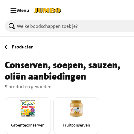
Ga naar zoeken
Ga naar hoofdinhoud
Menu
5 producten gevonden.
Producten
Conserven, soepen, sauzen,
oliën aanbiedingen
5 producten gevonden
Groenteconserven
Fruitconserven