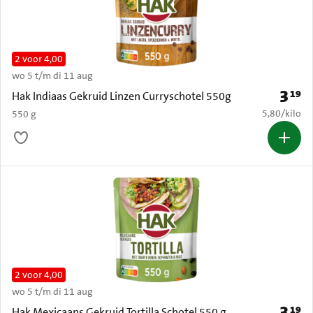
2 voor 4,00
wo 5 t/m di 11 aug
3
19
Prijs: 
Hak Indiaas Gekruid Linzen Curryschotel 550g
€ 5,80 per k
5,80
/
kilo
550 g
2 voor 4,00
wo 5 t/m di 11 aug
3
19
Prijs: 
Hak Mexicaans Gekruid Tortilla Schotel 550 g