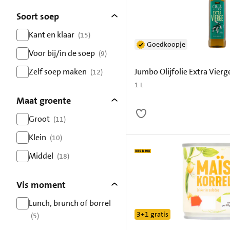
Soort soep
Kant en klaar
(15)
Goedkoopje
resultaten
Voor bij/in de soep
(9)
resultaten
Zelf soep maken
Jumbo Olijfolie Extra Vierge
(12)
resultaten
1 L
Maat groente
Groot
(11)
resultaten
Klein
(10)
resultaten
Middel
(18)
resultaten
Vis moment
Lunch, brunch of borrel
3+1 gratis
(5)
resultaten