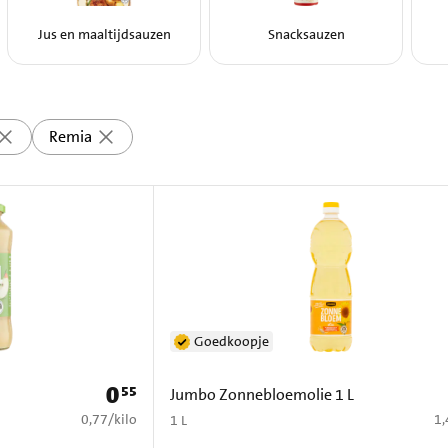
Jus en maaltijdsauzen
Snacksauzen
Remia
Goedkoopje
0
55
Prijs: € 0,55
Jumbo Zonnebloemolie 1 L
€ 0,77 per kilo
€ 
0,77
/
kilo
1,
1 L