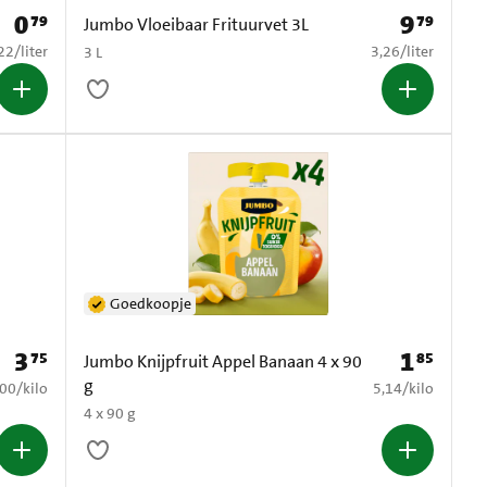
0
9
79
79
Prijs: € 0,79
Prijs: € 9,79
Jumbo Vloeibaar Frituurvet 3L
1,22 per liter
€ 3,26 per liter
22
/
liter
3,26
/
liter
3 L
Goedkoopje
3
1
75
85
Prijs: € 3,75
Prijs: € 1,85
Jumbo Knijpfruit Appel Banaan 4 x 90
g
0,00 per kilo
€ 5,14 per kilo
,00
/
kilo
5,14
/
kilo
4 x 90 g