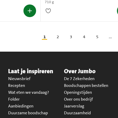
710 g
1
2
3
4
5
...
Laat je inspireren
Over Jumbo
Nieuwsbrief
De 7 Zekerheden
Recepten
Boodschappen bestellen
Wat eten we vandaag?
Openingstijden
Folder
Over ons bedrijf
Aanbiedingen
Jaarverslag
Duurzame boodschap
Duurzaamheid