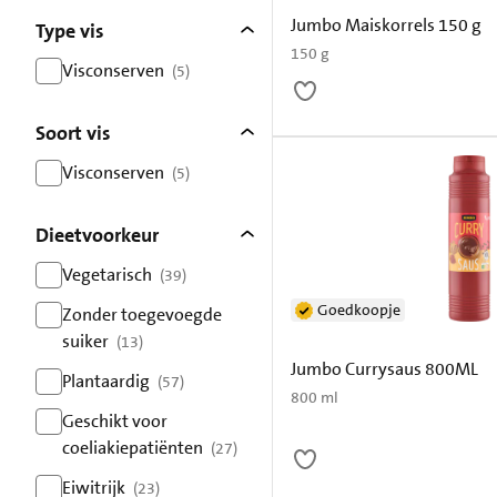
Jumbo Maiskorrels 150 g
Type vis
150 g
Visconserven
(5)
resultaten
Soort vis
Visconserven
(5)
resultaten
Dieetvoorkeur
Vegetarisch
(39)
resultaten
Goedkoopje
Zonder toegevoegde
suiker
(13)
resultaten
Jumbo Currysaus 800ML
Plantaardig
(57)
800 ml
resultaten
Geschikt voor
coeliakiepatiënten
(27)
resultaten
Eiwitrijk
(23)