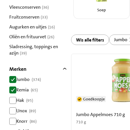
resultaten
Vleesconserven
(36)
Soep
resultaten
Fruitconserven
(33)
resultaten
Augurken en uitjes
(16)
resultaten
Oliën en frituurvet
(26)
Jumbo
Wis alle filters
resultaten
Sladressing, toppings en
azijn
(39)
resultaten
Merken
Jumbo
(374)
resultaten
Remia
(65)
resultaten
Goedkoopje
Hak
(95)
resultaten
Unox
(89)
Jumbo Appelmoes 710 g
resultaten
Knorr
(86)
710 g
resultaten