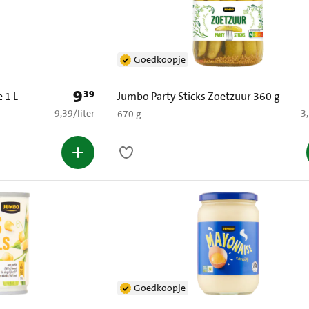
Goedkoopje
9
39
Prijs: € 9,39
 1 L
Jumbo Party Sticks Zoetzuur 360 g
€ 9,39 per liter
€ 
9,39
/
liter
3
670 g
Goedkoopje