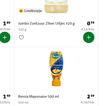
Goedkoopje
1
0
89
79
Prijs: € 1,89
Prijs: € 0,79
Jumbo Zoetzuur Zilver Uitjes 320 g
2,36 per liter
€ 4,16 per kilo
36
/
liter
4,16
/
kilo
320 g
1
2
49
39
Prijs: € 1,49
Prijs: € 2,39
Remia Mayonaise 500 ml
2,10 per kilo
€ 4,78 per liter
,10
/
kilo
4,78
/
liter
500 ml