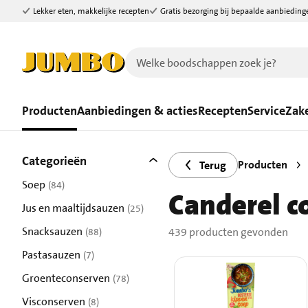
Lekker eten, makkelijke recepten
Gratis bezorging bij bepaalde aanbieding
Ga naar zoeken
Ga naar hoofdinhoud
Producten
Aanbiedingen & acties
Recepten
Service
Zake
Filters
439 producten gevonden.
Categorieën
Producten
Terug
Soep
(84)
Canderel c
resultaten
Jus en maaltijdsauzen
(25)
resultaten
Snacksauzen
439 producten gevonden
(88)
resultaten
Pastasauzen
(7)
resultaten
Groenteconserven
(78)
resultaten
Visconserven
(8)