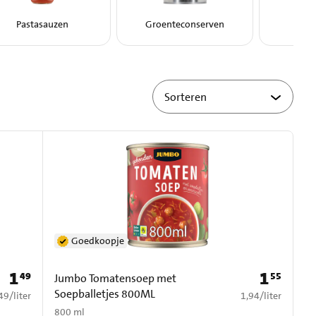
Pastasauzen
Groenteconserven
Vis
Goedkoopje
1
1
49
55
Prijs: € 1,49
Prijs: € 1,55
Jumbo Tomatensoep met
Soepballetjes 800ML
1,49 per liter
€ 1,94 per liter
49
/
liter
1,94
/
liter
800 ml