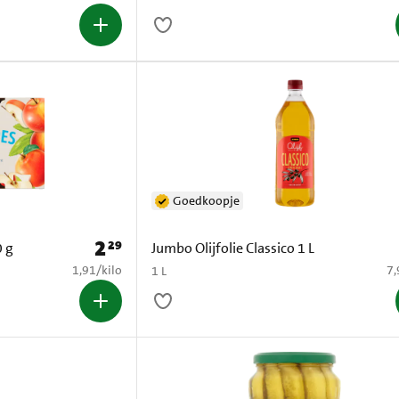
Goedkoopje
2
29
Prijs: € 2,29
 g
Jumbo Olijfolie Classico 1 L
€ 1,91 per kilo
€ 
1,91
/
kilo
7,
1 L