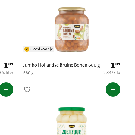
Goedkoopje
1
1
89
09
Prijs: € 1,89
Prijs: € 1,09
Jumbo Hollandse Bruine Bonen 680 g
2,36 per liter
€ 2,34 per kilo
36
/
liter
2,34
/
kilo
680 g