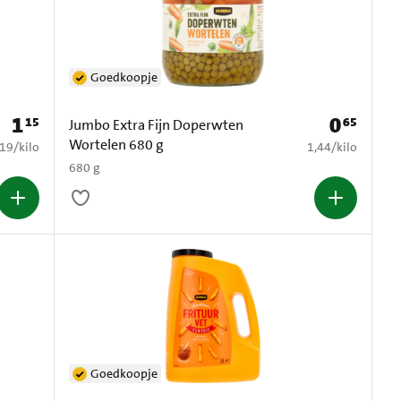
Goedkoopje
1
0
15
65
Prijs: € 1,15
Prijs: € 0,65
Jumbo Extra Fijn Doperwten
Wortelen 680 g
3,19 per kilo
€ 1,44 per kilo
,19
/
kilo
1,44
/
kilo
680 g
Goedkoopje