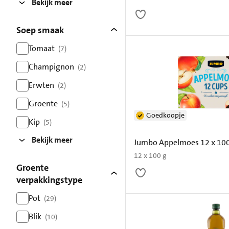
Bekijk meer
Soep smaak
Tomaat
(7)
resultaten
Champignon
(2)
resultaten
Erwten
(2)
resultaten
Groente
(5)
resultaten
Goedkoopje
Kip
(5)
resultaten
Bekijk meer
Jumbo Appelmoes 12 x 100
12 x 100 g
Groente
verpakkingstype
Pot
(29)
resultaten
Blik
(10)
resultaten