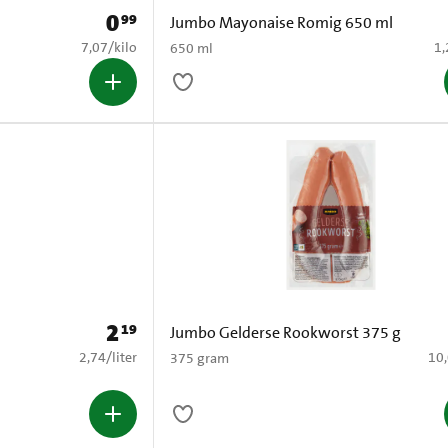
0
99
Prijs: € 0,99
Jumbo Mayonaise Romig 650 ml
€ 7,07 per kilo
€ 
7,07
/
kilo
1,
650 ml
2
19
Prijs: € 2,19
Jumbo Gelderse Rookworst 375 g
€ 2,74 per liter
€ 1
2,74
/
liter
10
375 gram