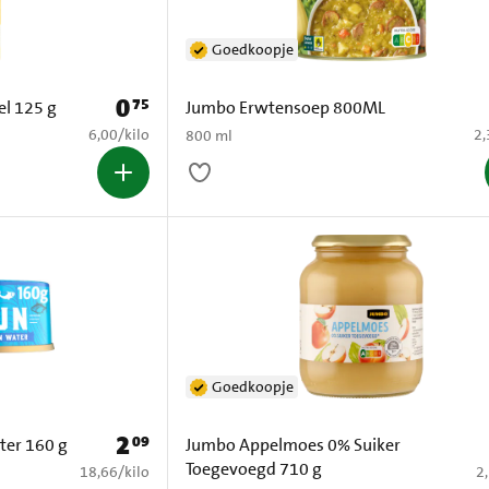
Goedkoopje
0
75
Prijs: € 0,75
el 125 g
Jumbo Erwtensoep 800ML
€ 6,00 per kilo
€ 
6,00
/
kilo
2,
800 ml
Goedkoopje
2
09
Prijs: € 2,09
ter 160 g
Jumbo Appelmoes 0% Suiker
Toegevoegd 710 g
€ 18,66 per kilo
€ 
18,66
/
kilo
2