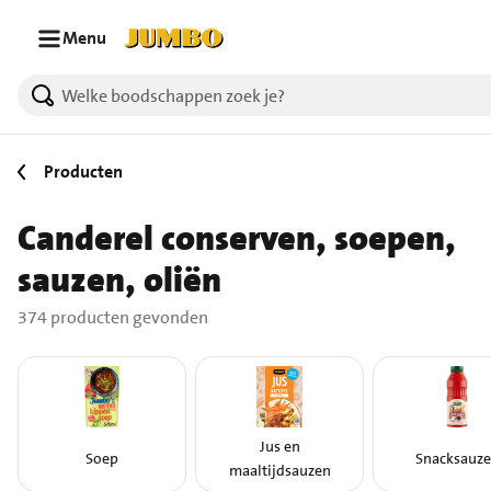
Ga naar zoeken
Ga naar hoofdinhoud
Menu
374 producten gevonden.
Producten
Canderel conserven, soepen,
sauzen, oliën
374 producten gevonden
Jus en
Soep
Snacksauz
maaltijdsauzen