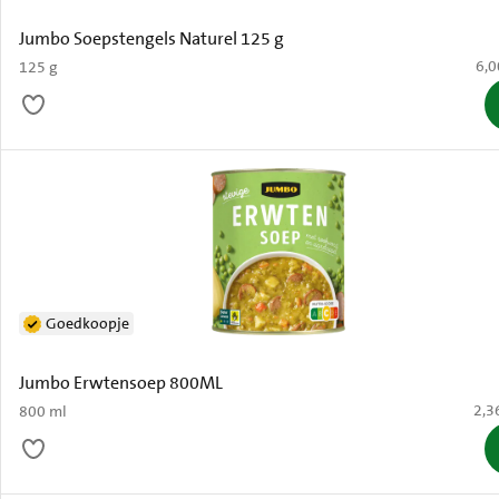
Jumbo Soepstengels Naturel 125 g
€ 6
6,0
125 g
Goedkoopje
Jumbo Erwtensoep 800ML
€ 2,
2,3
800 ml