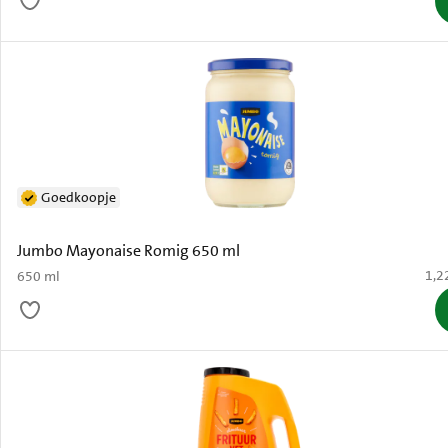
Goedkoopje
Jumbo Mayonaise Romig 650 ml
€ 1,
1,2
650 ml