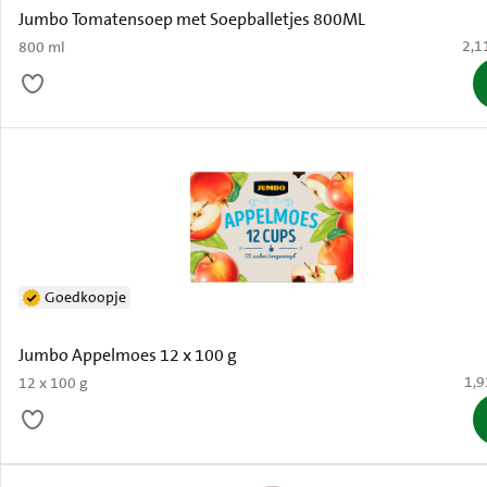
Jumbo Tomatensoep met Soepballetjes 800ML
€ 2,
2,1
800 ml
Goedkoopje
Jumbo Appelmoes 12 x 100 g
€ 1
1,9
12 x 100 g