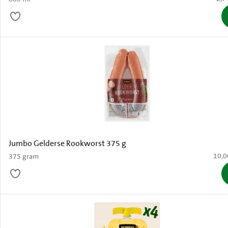
Jumbo Gelderse Rookworst 375 g
€ 10,
10,0
375 gram