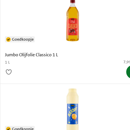
Goedkoopje
Jumbo Olijfolie Classico 1 L
€ 7,
7,9
1 L
Goedkoopje