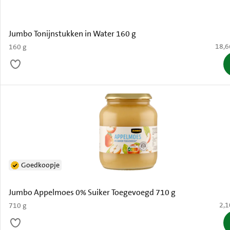
Jumbo Tonijnstukken in Water 160 g
€ 18,
18,6
160 g
Goedkoopje
Jumbo Appelmoes 0% Suiker Toegevoegd 710 g
€ 2
2,1
710 g