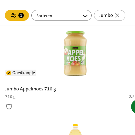
Filteren
Jumbo
1
actief
Goedkoopje
Jumbo Appelmoes 710 g
€ 0
0,7
710 g