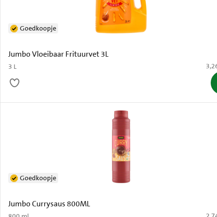
Goedkoopje
Jumbo Vloeibaar Frituurvet 3L
€ 3,
3,2
3 L
Goedkoopje
Jumbo Currysaus 800ML
€ 2,
2,7
800 ml