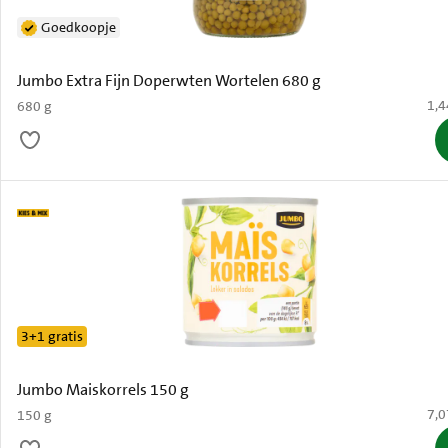
Goedkoopje
Jumbo Extra Fijn Doperwten Wortelen 680 g
€ 1
1,4
680 g
3+1 gratis
Jumbo Maiskorrels 150 g
€ 7
7,0
150 g