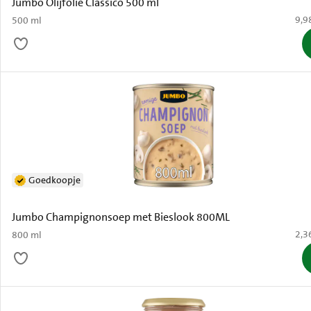
Jumbo Olijfolie Classico 500 ml
€ 9,
9,9
500 ml
Goedkoopje
Jumbo Champignonsoep met Bieslook 800ML
€ 2,
2,3
800 ml