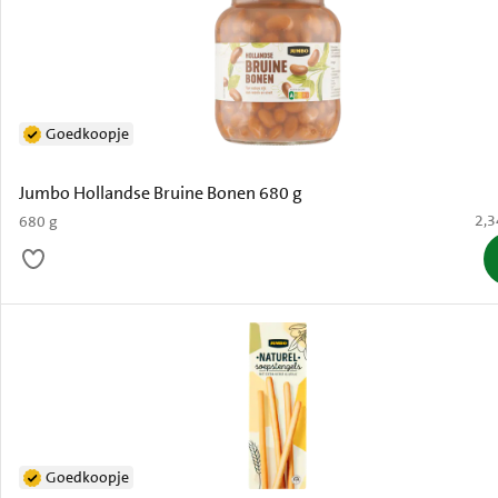
Goedkoopje
Jumbo Hollandse Bruine Bonen 680 g
€ 2
2,3
680 g
Goedkoopje