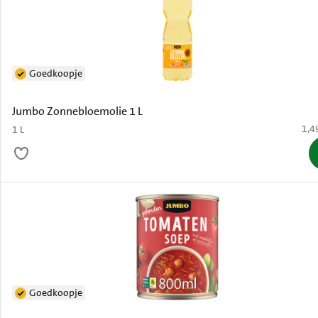
Goedkoopje
Jumbo Zonnebloemolie 1 L
€ 1,
1,4
1 L
Goedkoopje