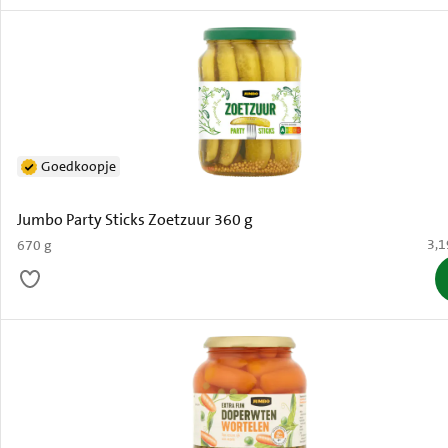
Goedkoopje
Jumbo Party Sticks Zoetzuur 360 g
€ 3
3,1
670 g