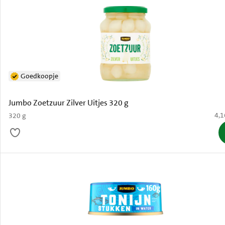
Goedkoopje
Jumbo Zoetzuur Zilver Uitjes 320 g
€ 4
4,1
320 g