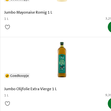
Jumbo Mayonaise Romig 1 L
€ 3,
3,2
1 L
Goedkoopje
Jumbo Olijfolie Extra Vierge 1 L
€ 9,
9,3
1 L