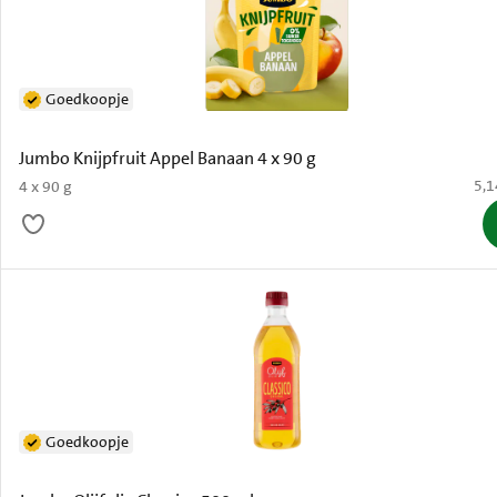
Goedkoopje
Jumbo Knijpfruit Appel Banaan 4 x 90 g
€ 5
5,1
4 x 90 g
Goedkoopje