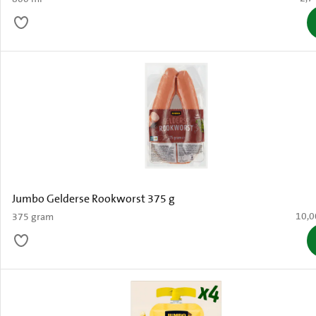
Jumbo Gelderse Rookworst 375 g
€ 10,
10,0
375 gram