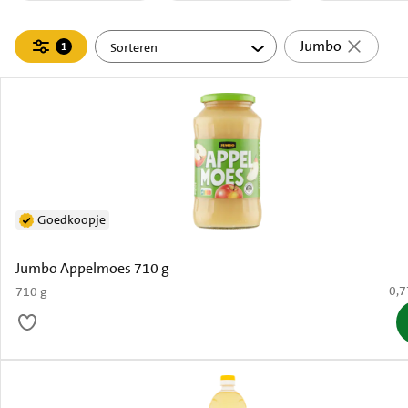
Filteren
Jumbo
1
actief
Goedkoopje
Jumbo Appelmoes 710 g
€ 0
0,7
710 g