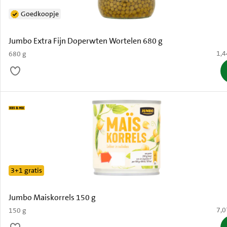
Goedkoopje
Jumbo Extra Fijn Doperwten Wortelen 680 g
€ 1
1,4
680 g
3+1 gratis
Jumbo Maiskorrels 150 g
€ 7
7,0
150 g