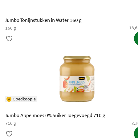
Jumbo Tonijnstukken in Water 160 g
€ 18,
18,6
160 g
Goedkoopje
Jumbo Appelmoes 0% Suiker Toegevoegd 710 g
€ 2
2,1
710 g