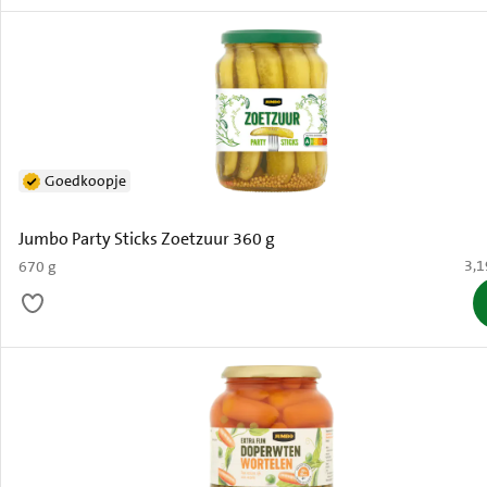
Goedkoopje
Jumbo Party Sticks Zoetzuur 360 g
€ 3
3,1
670 g