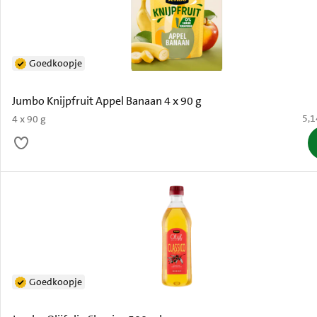
Goedkoopje
Jumbo Knijpfruit Appel Banaan 4 x 90 g
€ 5
5,1
4 x 90 g
Goedkoopje