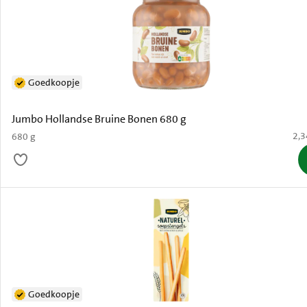
Goedkoopje
Jumbo Hollandse Bruine Bonen 680 g
€ 2
2,3
680 g
Goedkoopje