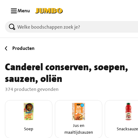
Ga naar zoeken
Ga naar hoofdinhoud
Menu
374 producten gevonden.
Producten
Canderel conserven, soepen,
sauzen, oliën
374 producten gevonden
Jus en
Soep
Snacksauz
maaltijdsauzen