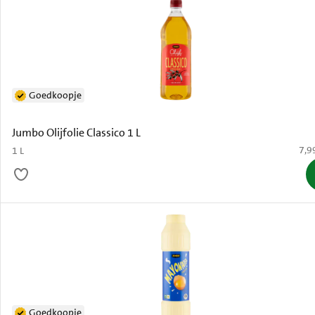
Goedkoopje
Jumbo Olijfolie Classico 1 L
€ 7,
7,9
1 L
Goedkoopje