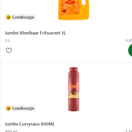
Goedkoopje
Jumbo Vloeibaar Frituurvet 3L
€ 3,
3,2
3 L
Goedkoopje
Jumbo Currysaus 800ML
€ 2,
2,7
800 ml