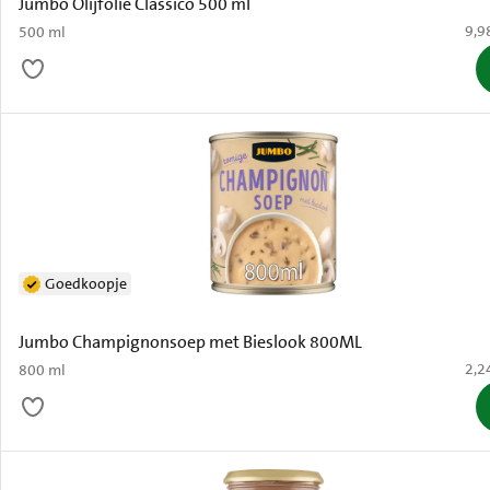
Jumbo Olijfolie Classico 500 ml
€ 9,
9,9
500 ml
Goedkoopje
Jumbo Champignonsoep met Bieslook 800ML
€ 2,
2,2
800 ml