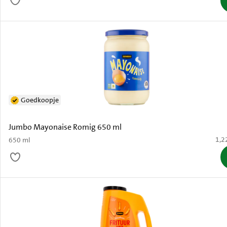
Goedkoopje
Jumbo Mayonaise Romig 650 ml
€ 1,
1,2
650 ml