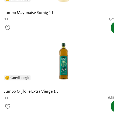
Jumbo Mayonaise Romig 1 L
€ 3,
3,2
1 L
Goedkoopje
Jumbo Olijfolie Extra Vierge 1 L
€ 9,
9,3
1 L