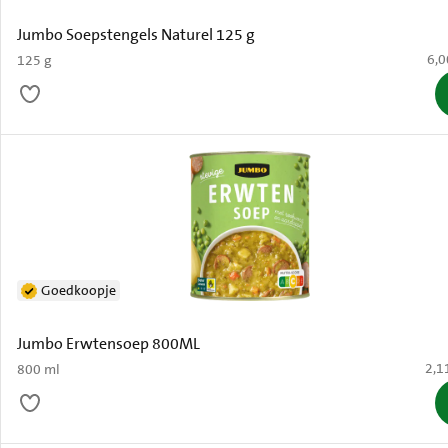
Jumbo Soepstengels Naturel 125 g
€ 6
6,0
125 g
Goedkoopje
Jumbo Erwtensoep 800ML
€ 2,
2,1
800 ml