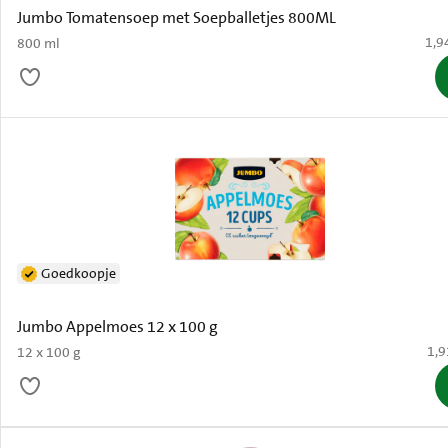
Jumbo Tomatensoep met Soepballetjes 800ML
€ 1,
1,9
800 ml
Goedkoopje
Jumbo Appelmoes 12 x 100 g
€ 1
1,9
12 x 100 g