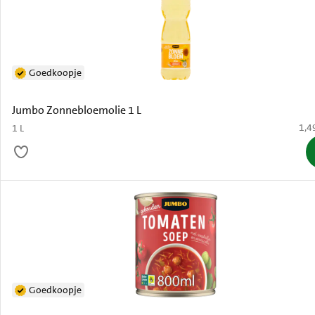
Goedkoopje
Jumbo Zonnebloemolie 1 L
€ 1,
1,4
1 L
Goedkoopje