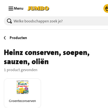
Ga naar zoeken
Ga naar hoofdinhoud
Menu
1 producten gevonden.
Producten
Heinz conserven, soepen,
sauzen, oliën
1 product gevonden
Groenteconserven