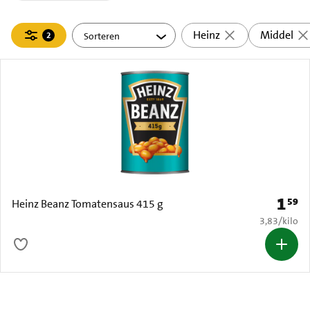
Filteren
Heinz
Middel
2
actief
1
59
Prijs: 
Heinz Beanz Tomatensaus 415 g
€ 3,83 per k
3,83
/
kilo