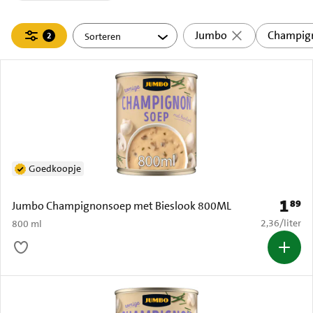
Filteren
Jumbo
Champig
2
actief
Goedkoopje
1
89
Prijs: 
Jumbo Champignonsoep met Bieslook 800ML
€ 2,36 per li
2,36
/
liter
800 ml