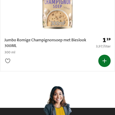
1
19
Prijs: 
Jumbo Romige Champignonsoep met Bieslook
300ML
€ 3,97 per li
3,97
/
liter
300 ml