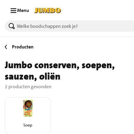
Ga naar zoeken
Ga naar hoofdinhoud
Menu
2 producten gevonden.
Producten
Jumbo conserven, soepen,
sauzen, oliën
2 producten gevonden
Soep