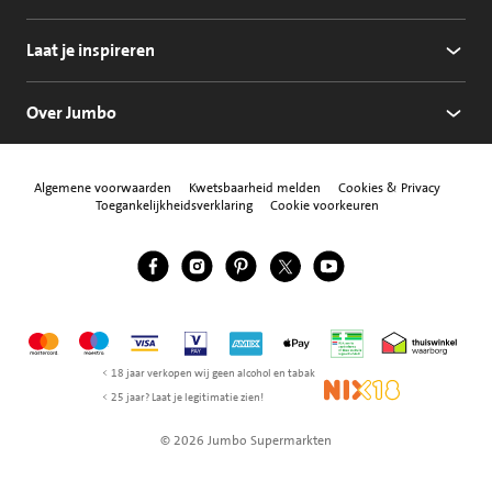
Laat je inspireren
Over Jumbo
Algemene voorwaarden
Kwetsbaarheid melden
Cookies & Privacy
Toegankelijkheidsverklaring
Cookie voorkeuren
Jumbo Facebook
Jumbo Instagram
Jumbo Pinterest
Jumbo Twitter
Jumbo YouTube
Volg ons
Mastercard
Maestro
Visa
Vpay
American Express
Apple Pay
Aanbiedersmedicijne
Thuiswinkel w
< 18 jaar verkopen wij geen alcohol en tabak
NIX18
< 25 jaar? Laat je legitimatie zien!
© 2026 Jumbo Supermarkten