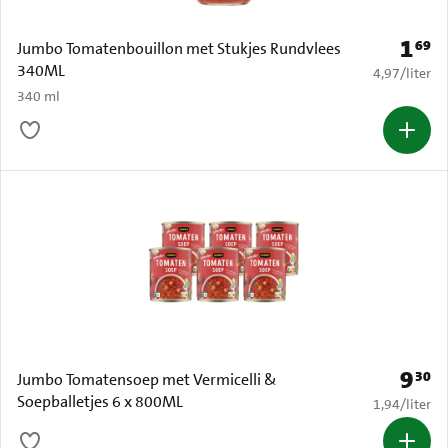
1
69
Prijs: 
Jumbo Tomatenbouillon met Stukjes Rundvlees
340ML
€ 4,97 per li
4,97
/
liter
340 ml
9
30
Prijs: 
Jumbo Tomatensoep met Vermicelli &
Soepballetjes 6 x 800ML
€ 1,94 per li
1,94
/
liter