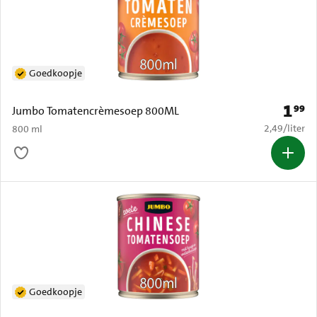
Goedkoopje
1
99
Prijs: 
Jumbo Tomatencrèmesoep 800ML
€ 2,49 per li
2,49
/
liter
800 ml
Goedkoopje