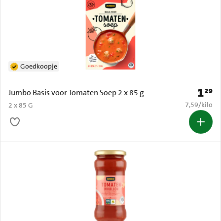
Goedkoopje
1
29
Prijs: 
Jumbo Basis voor Tomaten Soep 2 x 85 g
€ 7,59 per k
7,59
/
kilo
2 x 85 G