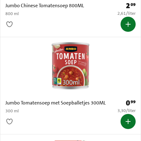
2
09
Prijs: 
Jumbo Chinese Tomatensoep 800ML
€ 2,61 per li
2,61
/
liter
800 ml
0
99
Prijs: 
Jumbo Tomatensoep met Soepballetjes 300ML
€ 3,30 per li
3,30
/
liter
300 ml