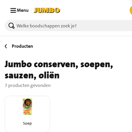
Ga naar zoeken
Ga naar hoofdinhoud
Menu
7 producten gevonden.
Producten
Jumbo conserven, soepen,
sauzen, oliën
7 producten gevonden
Soep