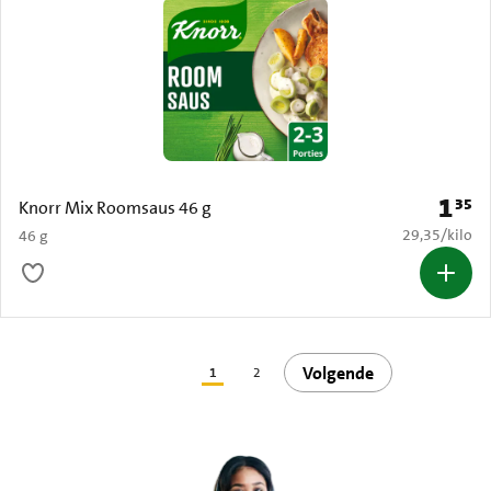
1
35
Prijs: 
Knorr Mix Roomsaus 46 g
€ 29,35 per k
29,35
/
kilo
46 g
Volgende
1
2