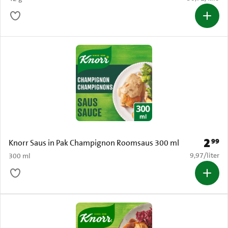
2
99
Prijs: 
Knorr Saus in Pak Champignon Roomsaus 300 ml
€ 9,97 per li
9,97
/
liter
300 ml