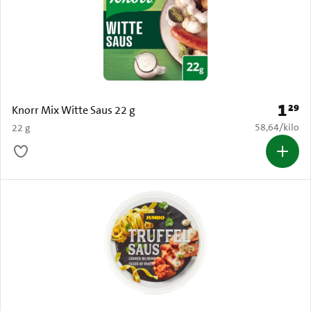
1
29
Prijs: 
Knorr Mix Witte Saus 22 g
€ 58,64 per k
58,64
/
kilo
22 g