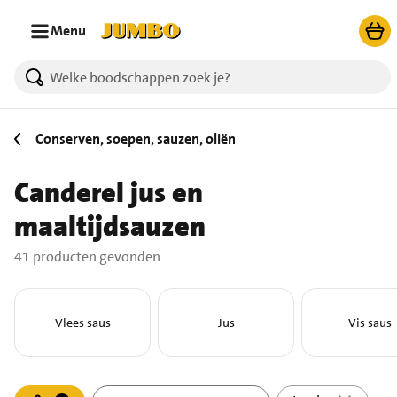
Ga naar zoeken
Ga naar hoofdinhoud
Menu
41 producten gevonden.
Conserven, soepen, sauzen, oliën
Canderel jus en
maaltijdsauzen
41 producten gevonden
Vlees saus
Jus
Vis saus