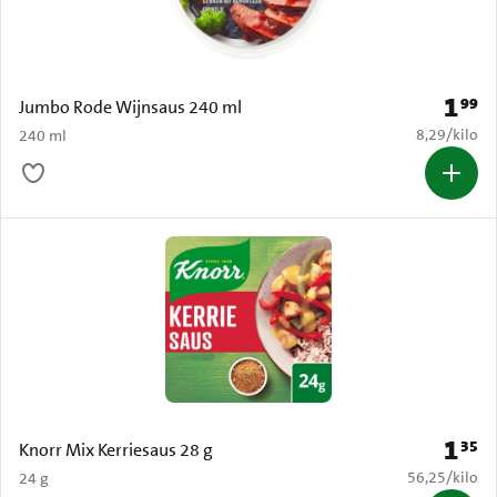
1
99
Prijs: 
Jumbo Rode Wijnsaus 240 ml
€ 8,29 per k
8,29
/
kilo
240 ml
1
35
Prijs: 
Knorr Mix Kerriesaus 28 g
€ 56,25 per k
56,25
/
kilo
24 g