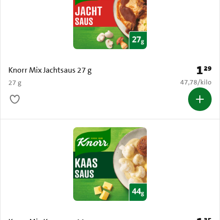
1
29
Prijs: 
Knorr Mix Jachtsaus 27 g
€ 47,78 per k
47,78
/
kilo
27 g