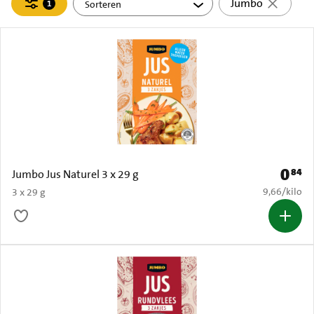
Filteren
Jumbo
1
actief
0
84
Prijs: 
Jumbo Jus Naturel 3 x 29 g
€ 9,66 per k
9,66
/
kilo
3 x 29 g