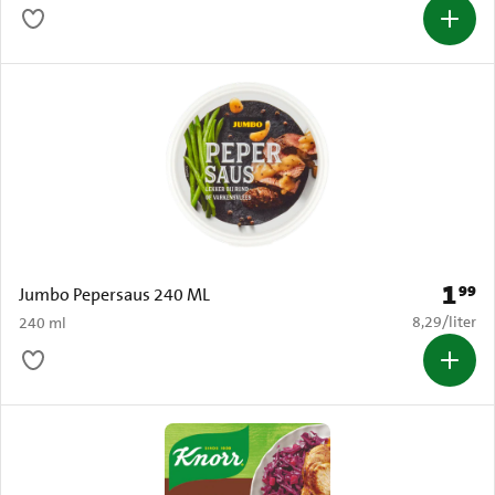
1
99
Prijs: 
Jumbo Pepersaus 240 ML
€ 8,29 per li
8,29
/
liter
240 ml