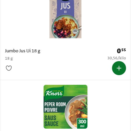
0
55
Prijs: 
Jumbo Jus Ui 18 g
€ 30,56 per k
30,56
/
kilo
18 g