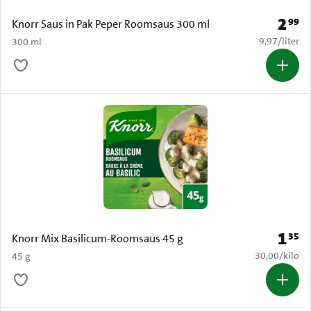
2
99
Prijs: 
Knorr Saus in Pak Peper Roomsaus 300 ml
€ 9,97 per li
9,97
/
liter
300 ml
1
35
Prijs: 
Knorr Mix Basilicum-Roomsaus 45 g
€ 30,00 per k
30,00
/
kilo
45 g