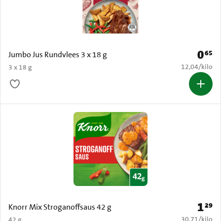
0
65
Prijs: 
Jumbo Jus Rundvlees 3 x 18 g
€ 12,04 per k
12,04
/
kilo
3 x 18 g
1
29
Prijs: 
Knorr Mix Stroganoffsaus 42 g
€ 30,71 per k
30,71
/
kilo
42 g