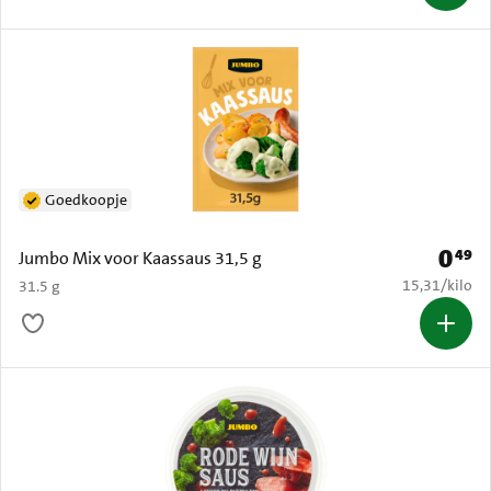
Goedkoopje
0
49
Prijs: 
Jumbo Mix voor Kaassaus 31,5 g
€ 15,31 per k
15,31
/
kilo
31.5 g