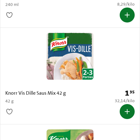
€ 8,29 per k
8,29
/
kilo
240 ml
1
35
Prijs: 
Knorr Vis Dille Saus Mix 42 g
€ 32,14 per k
32,14
/
kilo
42 g