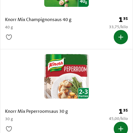
1
35
Prijs: 
Knorr Mix Champignonsaus 40 g
€ 33,75 per k
33,75
/
kilo
40 g
1
35
Prijs: 
Knorr Mix Peperroomsaus 30 g
€ 45,00 per k
45,00
/
kilo
30 g