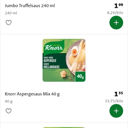
1
99
Prijs: 
Jumbo Truffelsaus 240 ml
€ 8,29 per k
8,29
/
kilo
240 ml
1
35
Prijs: 
Knorr Aspergesaus Mix 40 g
€ 33,75 per k
33,75
/
kilo
40 g