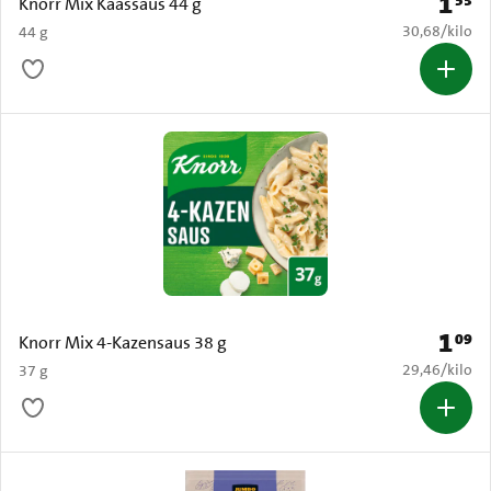
1
35
Prijs: 
Knorr Mix Kaassaus 44 g
€ 30,68 per k
30,68
/
kilo
44 g
1
09
Prijs: 
Knorr Mix 4-Kazensaus 38 g
€ 29,46 per k
29,46
/
kilo
37 g