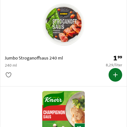
1
99
Prijs: 
Jumbo Stroganoffsaus 240 ml
€ 8,29 per li
8,29
/
liter
240 ml