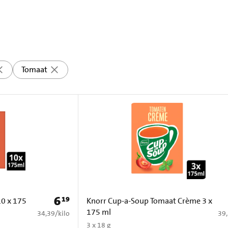
Tomaat
6
19
Prijs: € 6,19
10 x 175
Knorr Cup-a-Soup Tomaat Crème 3 x
175 ml
€ 34,39 per kilo
€ 3
34,39
/
kilo
39
3 x 18 g