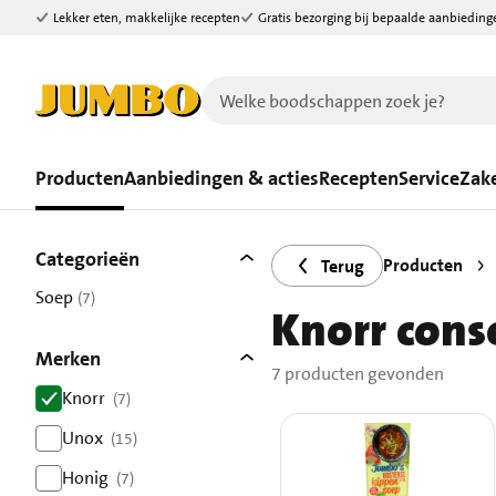
Lekker eten, makkelijke recepten
Gratis bezorging bij bepaalde aanbieding
Ga naar zoeken
Ga naar hoofdinhoud
Producten
Aanbiedingen & acties
Recepten
Service
Zake
Filters
7 producten gevonden.
Categorieën
Producten
Terug
Soep
(7)
Knorr cons
resultaten
Merken
7 producten gevonden
Knorr
(7)
resultaten
Unox
(15)
resultaten
Honig
(7)