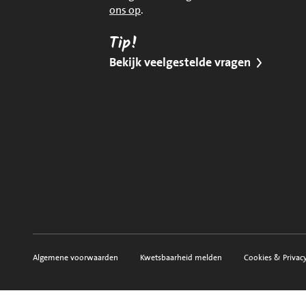
ons op
.
Tip!
Bekijk veelgestelde vragen
Algemene voorwaarden
Kwetsbaarheid melden
Cookies & Privac
Voorwaarden, privacy en sitemap