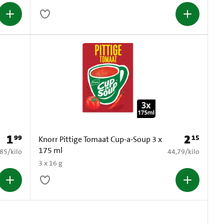
1
2
99
15
Prijs: € 1,99
Prijs: € 2,15
Knorr Pittige Tomaat Cup-a-Soup 3 x
175 ml
6,85 per kilo
€ 44,79 per kilo
,85
/
kilo
44,79
/
kilo
3 x 16 g