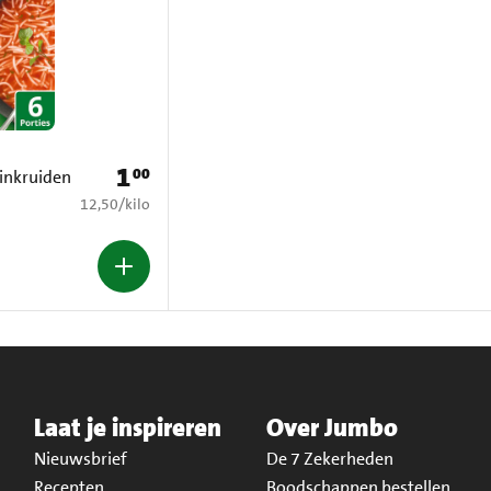
1
00
Prijs: € 1,00
inkruiden
€ 12,50 per kilo
12,50
/
kilo
Laat je inspireren
Over Jumbo
Nieuwsbrief
De 7 Zekerheden
Recepten
Boodschappen bestellen