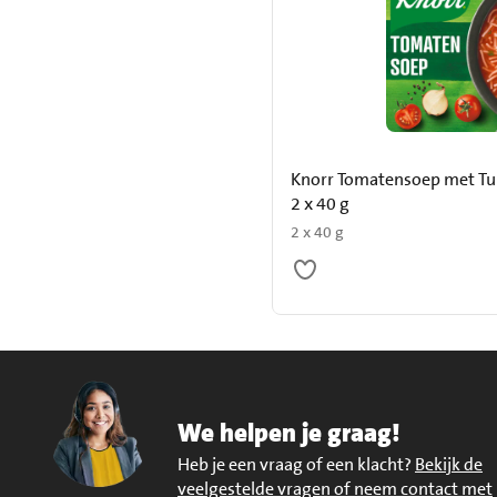
Knorr Tomatensoep met Tu
2 x 40 g
2 x 40 g
We helpen je graag!
Heb je een vraag of een klacht?
Bekijk de
veelgestelde vragen of neem contact met