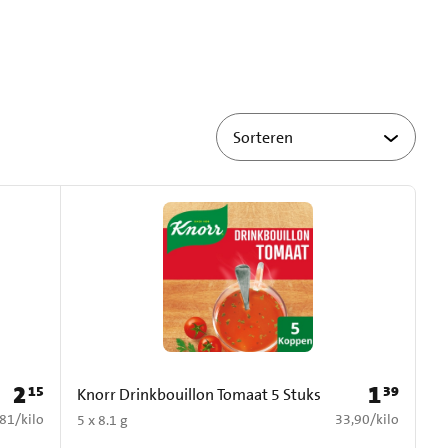
2
1
15
39
Prijs: € 2,15
Prijs: € 1,39
Knorr Drinkbouillon Tomaat 5 Stuks
9,81 per kilo
€ 33,90 per kilo
,81
/
kilo
33,90
/
kilo
5 x 8.1 g