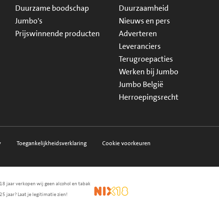
Duurzame boodschap
Duurzaamheid
Jumbo's
Nieuws en pers
Prijswinnende producten
Adverteren
Leveranciers
Terugroepacties
Werken bij Jumbo
Jumbo België
Herroepingsrecht
y
Toegankelijkheidsverklaring
Cookie voorkeuren
18 jaar verkopen wij geen alcohol en tabak
en.nl
waarborg
NIX18
25 jaar? Laat je legitimatie zien!