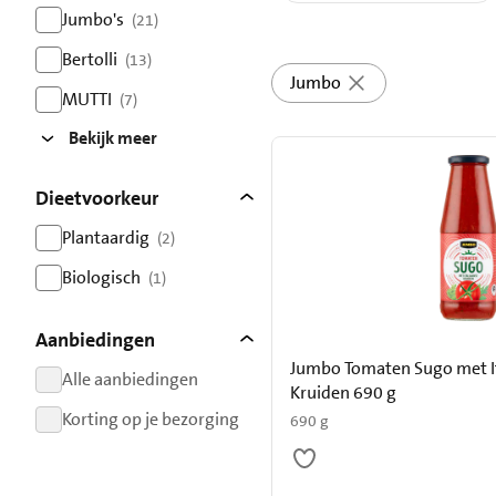
resultaten
Jumbo's
(21)
resultaten
Bertolli
(13)
Jumbo
resultaten
MUTTI
(7)
resultaten
Bekijk meer
Dieetvoorkeur
Plantaardig
(2)
resultaten
Biologisch
(1)
resultaten
Aanbiedingen
Jumbo Tomaten Sugo met I
Alle aanbiedingen
Kruiden 690 g
resultaten
Korting op je bezorging
690 g
resultaten