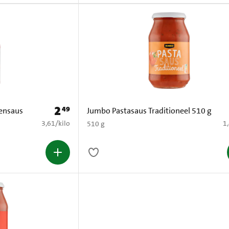
2
49
Prijs: € 2,49
ensaus
Jumbo Pastasaus Traditioneel 510 g
€ 3,61 per kilo
€ 
3,61
/
kilo
1
510 g