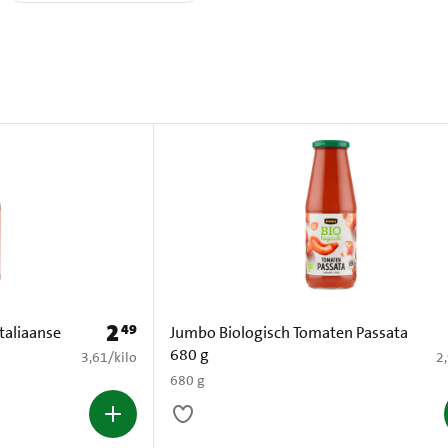
2
49
Prijs: € 2,49
taliaanse
Jumbo Biologisch Tomaten Passata
680 g
€ 3,61 per kilo
€ 
3,61
/
kilo
2
680 g