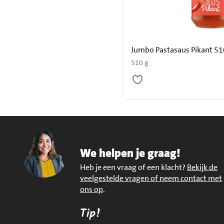
Jumbo Pastasaus Pikant 51
510 g
We helpen je graag!
Heb je een vraag of een klacht?
Bekijk de
veelgestelde vragen of neem contact met
ons op
.
Tip!