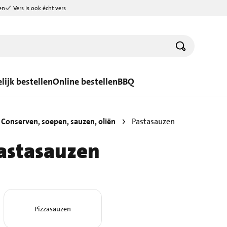
en
Vers is ook écht vers
lijk bestellen
Online bestellen
BBQ
Conserven, soepen, sauzen, oliën
Pastasauzen
astasauzen
Pizzasauzen