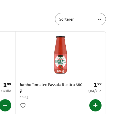
1
1
99
99
Prijs: € 1,99
Prijs: € 1,99
Jumbo Tomaten Passata Rustica 680
g
2,93 per kilo
€ 2,84 per kilo
,93
/
kilo
2,84
/
kilo
680 g