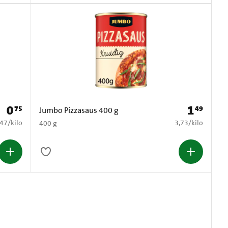
0
1
75
49
Prijs: € 0,75
Prijs: € 1,49
Jumbo Pizzasaus 400 g
1,47 per kilo
€ 3,73 per kilo
,47
/
kilo
3,73
/
kilo
400 g