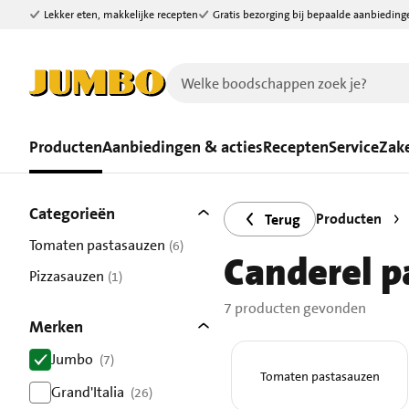
Lekker eten, makkelijke recepten
Gratis bezorging bij bepaalde aanbieding
Ga naar zoeken
Ga naar hoofdinhoud
Producten
Aanbiedingen & acties
Recepten
Service
Zake
Filters
7 producten gevonden.
Categorieën
Producten
Terug
Tomaten pastasauzen
(6)
Canderel p
resultaten
Pizzasauzen
(1)
resultaten
7 producten gevonden
Merken
Jumbo
(7)
Tomaten pastasauzen
resultaten
Grand'Italia
(26)