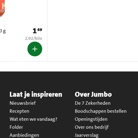
1
49
Prijs: € 1,49
0 g
€ 2,92 per kilo
2,92
/
kilo
Laat je inspireren
Over Jumbo
Nieuwsbrief
De 7 Zekerheden
Recepten
Boodschappen bestellen
Wat eten we vandaag?
Openingstijden
Folder
Over ons bedrijf
Aanbiedingen
Jaarverslag