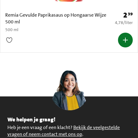
2
39
Prijs: 
Remia Gevulde Paprikasaus op Hongaarse Wijze
500 ml
€ 4,78 per li
4,78
/
liter
500 ml
We helpen je graag!
Heb je een vraag of een klacht?
Bekijk de veelgestelde
vragen of neem contact met ons op
.