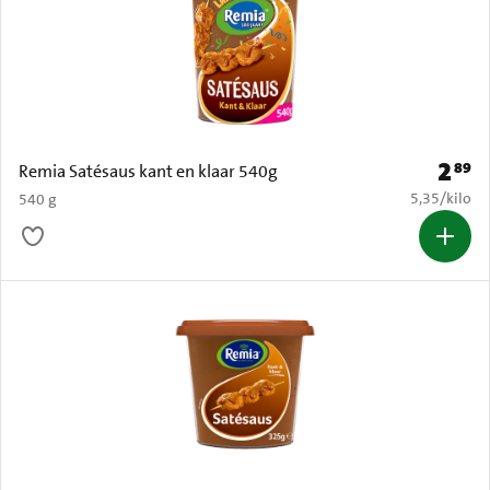
2
89
Prijs: 
Remia Satésaus kant en klaar 540g
€ 5,35 per k
5,35
/
kilo
540 g