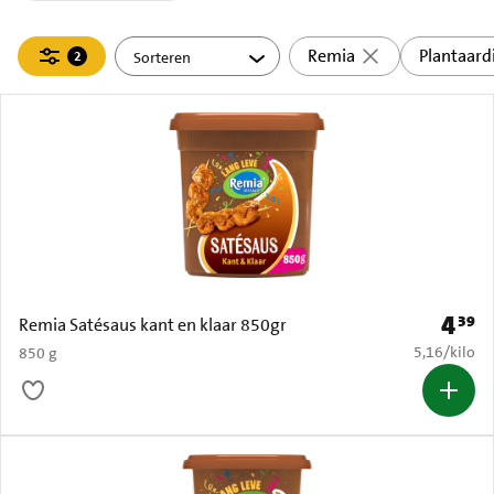
Filteren
Remia
Plantaard
2
actief
4
39
Prijs: 
Remia Satésaus kant en klaar 850gr
€ 5,16 per k
5,16
/
kilo
850 g