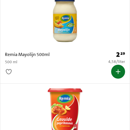
2
29
Prijs: 
Remia Mayolijn 500ml
€ 4,58 per li
4,58
/
liter
500 ml