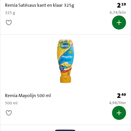
2
19
Prijs: 
Remia Satésaus kant en klaar 325g
€ 6,74 per k
6,74
/
kilo
325 g
2
49
Prijs: 
Remia Mayolijn 500 ml
€ 4,98 per li
4,98
/
liter
500 ml