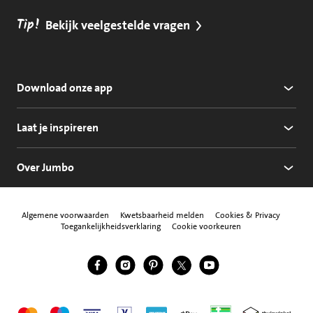
Tip!
Bekijk veelgestelde vragen
Download onze app
Laat je inspireren
Over Jumbo
Algemene voorwaarden
Kwetsbaarheid melden
Cookies & Privacy
Toegankelijkheidsverklaring
Cookie voorkeuren
Jumbo Facebook
Jumbo Instagram
Jumbo Pinterest
Jumbo Twitter
Jumbo YouTube
Volg ons
Mastercard
Maestro
Visa
Vpay
American Express
Apple Pay
Aanbiedersmedicijne
Thuiswinkel w