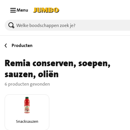
Ga naar zoeken
Ga naar hoofdinhoud
Menu
6 producten gevonden.
Producten
Remia conserven, soepen,
sauzen, oliën
6 producten gevonden
Snacksauzen