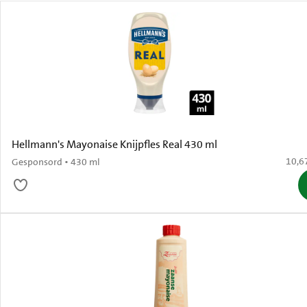
Hellmann's Mayonaise Knijpfles Real 430 ml
€ 10,
10,6
Gesponsord • 430 ml