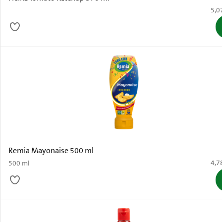
€ 5,
5,0
Remia Mayonaise 500 ml
€ 4,
4,7
500 ml