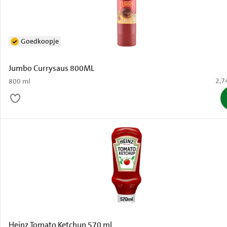
Goedkoopje
Jumbo Currysaus 800ML
€ 2,
2,7
800 ml
Heinz Tomato Ketchup 570 ml