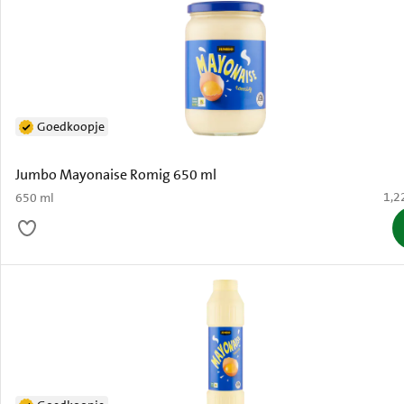
Goedkoopje
Jumbo Mayonaise Romig 650 ml
€ 1,
1,2
650 ml