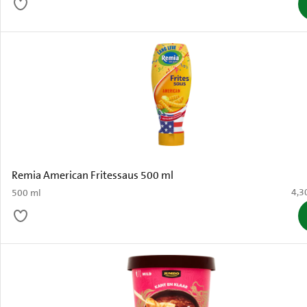
Remia American Fritessaus 500 ml
€ 4,
4,3
500 ml