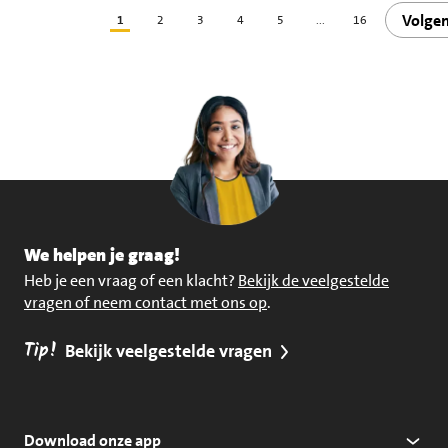
Volge
1
2
3
4
5
...
16
We helpen je graag!
Heb je een vraag of een klacht?
Bekijk de veelgestelde
vragen of neem contact met ons op
.
Tip!
Bekijk veelgestelde vragen
Download onze app