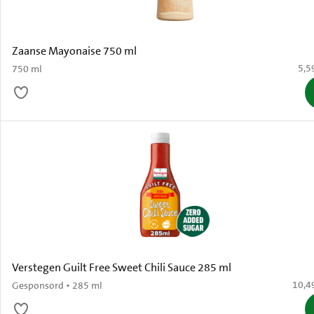
Zaanse Mayonaise 750 ml
€ 5,
5,5
750 ml
Verstegen Guilt Free Sweet Chili Sauce 285 ml
€ 10,
10,4
Gesponsord • 285 ml