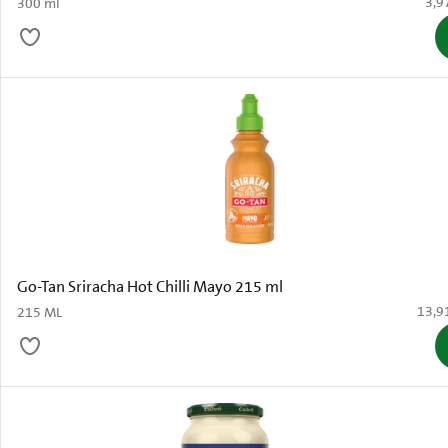
€ 3,
3,9
300 ml
Go-Tan Sriracha Hot Chilli Mayo 215 ml
€ 13,
13,9
215 ML