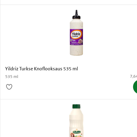
Yildriz Turkse Knoflooksaus 535 ml
€ 7,
7,6
535 ml