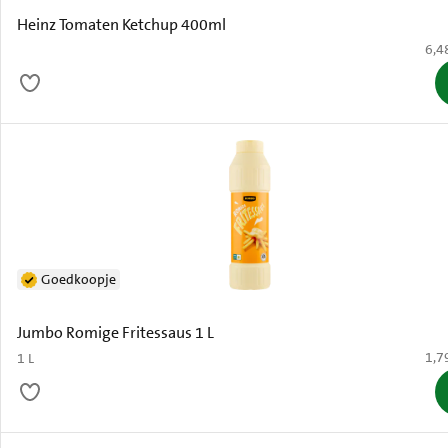
Heinz Tomaten Ketchup 400ml
€ 6,
6,4
Goedkoopje
Jumbo Romige Fritessaus 1 L
€ 1,
1,7
1 L