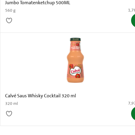
Jumbo Tomatenketchup 500ML
€ 1,
1,7
560 g
Calvé Saus Whisky Cocktail 320 ml
€ 7,
7,9
320 ml