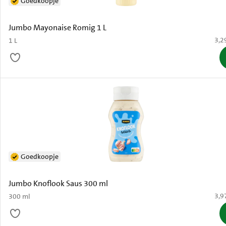
Goedkoopje
Jumbo Mayonaise Romig 1 L
€ 3,
3,2
1 L
Goedkoopje
Jumbo Knoflook Saus 300 ml
€ 3,
3,9
300 ml