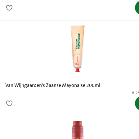
Van Wijngaarden's Zaanse Mayonaise 200ml
€ 8,
8,2