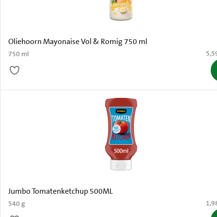
Oliehoorn Mayonaise Vol & Romig 750 ml
€ 5,
5,5
750 ml
Jumbo Tomatenketchup 500ML
€ 1,
1,9
540 g