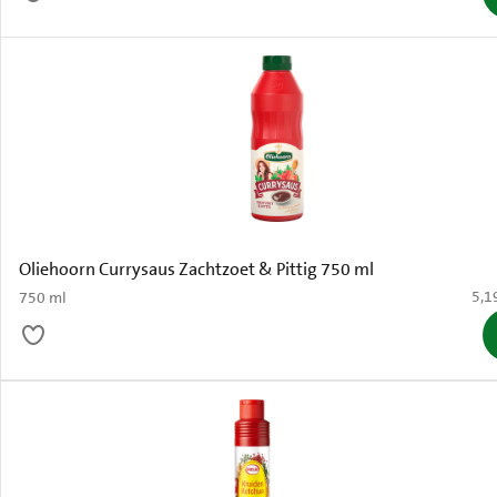
Oliehoorn Currysaus Zachtzoet & Pittig 750 ml
€ 5,
5,1
750 ml