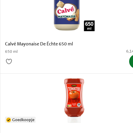
Calvé Mayonaise De Échte 650 ml
€ 6,
6,1
650 ml
Goedkoopje