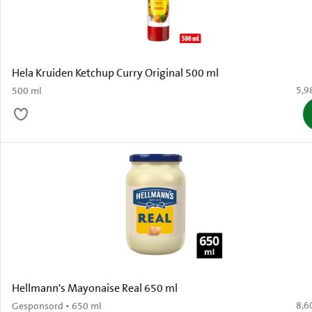
Hela Kruiden Ketchup Curry Original 500 ml
€ 5,
5,9
500 ml
Hellmann's Mayonaise Real 650 ml
€ 8,
8,6
Gesponsord • 650 ml