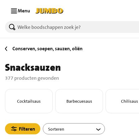
Ga naar zoeken
Ga naar hoofdinhoud
Menu
377 producten gevonden.
Conserven, soepen, sauzen, oliën
Snacksauzen
377 producten gevonden
Cocktailsaus
Barbecuesaus
Chilisaus
Filteren