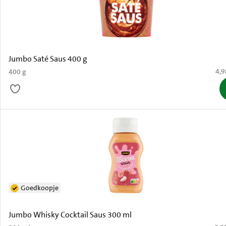
Jumbo Saté Saus 400 g
€ 4
4,9
400 g
Goedkoopje
Jumbo Whisky Cocktail Saus 300 ml