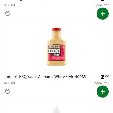
€ 11,56 per li
11,56
/
liter
250 ml
2
99
Prijs: 
Jumbo's BBQ Sauce Alabama White Style 400ML
€ 7,48 per li
7,48
/
liter
400 ml