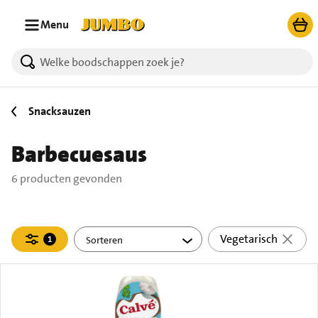
Ga naar zoeken
Ga naar hoofdinhoud
Menu
6 producten gevonden.
Snacksauzen
Barbecuesaus
6 producten gevonden
Filteren
Vegetarisch
1
actief