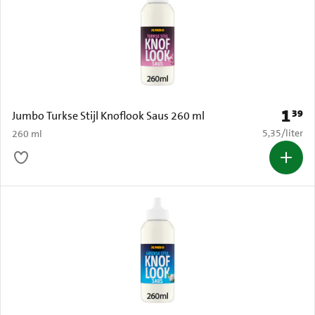
1
39
Prijs: 
Jumbo Turkse Stijl Knoflook Saus 260 ml
€ 5,35 per li
5,35
/
liter
260 ml