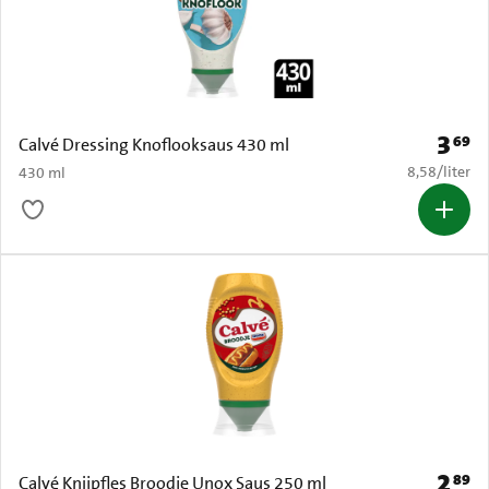
3
69
Prijs: 
Calvé Dressing Knoflooksaus 430 ml
€ 8,58 per li
8,58
/
liter
430 ml
2
89
Prijs: 
Calvé Knijpfles Broodje Unox Saus 250 ml