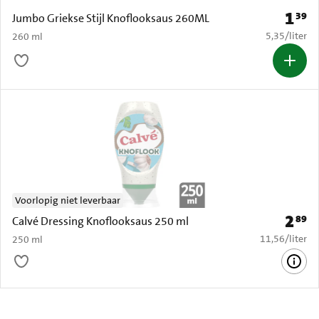
1
39
Prijs: 
Jumbo Griekse Stijl Knoflooksaus 260ML
€ 5,35 per li
5,35
/
liter
260 ml
Voorlopig niet leverbaar
2
89
Prijs: 
Calvé Dressing Knoflooksaus 250 ml
€ 11,56 per li
11,56
/
liter
250 ml