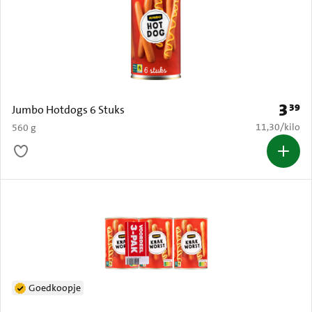
3
39
Prijs: 
Jumbo Hotdogs 6 Stuks
€ 11,30 per k
11,30
/
kilo
560 g
Goedkoopje