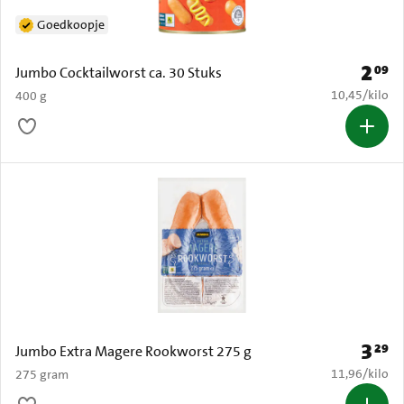
Goedkoopje
2
09
Prijs: 
Jumbo Cocktailworst ca. 30 Stuks
€ 10,45 per k
10,45
/
kilo
400 g
3
29
Prijs: 
Jumbo Extra Magere Rookworst 275 g
€ 11,96 per k
11,96
/
kilo
275 gram