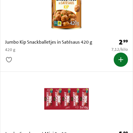
2
99
Prijs: 
Jumbo Kip Snackballetjes in Satésaus 420 g
€ 7,12 per k
7,12
/
kilo
420 g
99