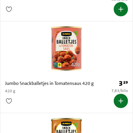
3
29
Prijs: 
Jumbo Snackballetjes in Tomatensaus 420 g
€ 7,83 per k
7,83
/
kilo
420 g