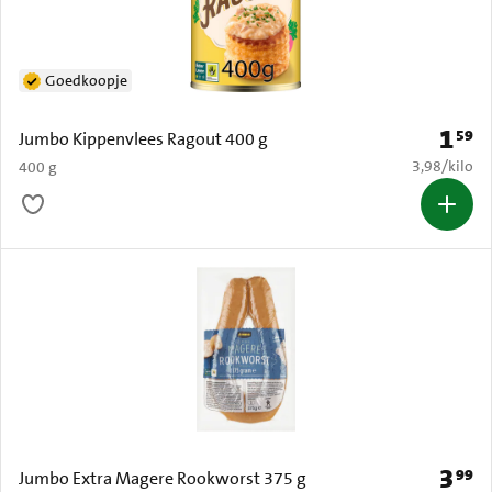
Goedkoopje
1
59
Prijs: 
Jumbo Kippenvlees Ragout 400 g
€ 3,98 per k
3,98
/
kilo
400 g
3
99
Prijs: 
Jumbo Extra Magere Rookworst 375 g