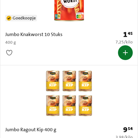
Goedkoopje
1
45
Prijs: 
Jumbo Knakworst 10 Stuks
€ 7,25 per k
7,25
/
kilo
400 g
9
54
Prijs: 
Jumbo Ragout Kip 400 g
€ 3,98 per k
3,98
/
kilo