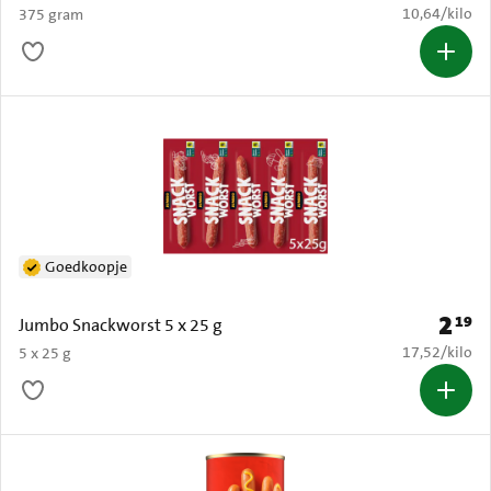
€ 10,64 per k
10,64
/
kilo
375 gram
Goedkoopje
2
19
Prijs: 
Jumbo Snackworst 5 x 25 g
€ 17,52 per k
17,52
/
kilo
5 x 25 g