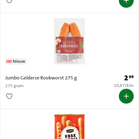
Nieuw
2
99
Prijs: 
Jumbo Gelderse Rookworst 275 g
€ 10,87 per k
10,87
/
kilo
275 gram