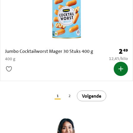
2
49
Prijs: 
Jumbo Cocktailworst Mager 30 Stuks 400 g
€ 12,45 per k
12,45
/
kilo
400 g
Volgende
1
2