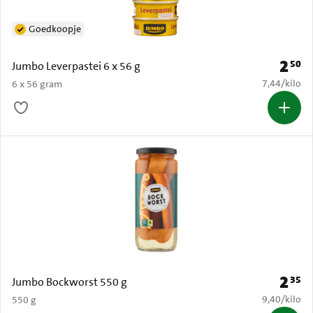
Goedkoopje
2
50
Prijs: 
Jumbo Leverpastei 6 x 56 g
€ 7,44 per k
7,44
/
kilo
6 x 56 gram
2
35
Prijs: 
Jumbo Bockworst 550 g
€ 9,40 per k
9,40
/
kilo
550 g