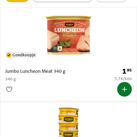
actief
Goedkoopje
1
95
Prijs: 
Jumbo Luncheon Meat 340 g
€ 5,74 per k
5,74
/
kilo
340 g