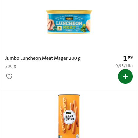
1
99
Prijs: 
Jumbo Luncheon Meat Mager 200 g
€ 9,95 per k
9,95
/
kilo
200 g