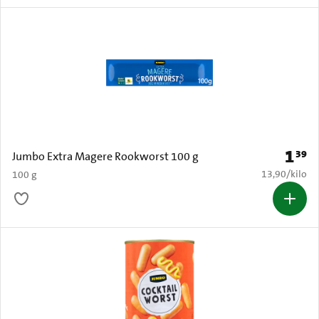
1
39
Prijs: 
Jumbo Extra Magere Rookworst 100 g
€ 13,90 per k
13,90
/
kilo
100 g