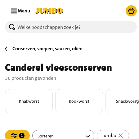
Ga naar zoeken
Ga naar hoofdinhoud
Menu
36 producten gevonden.
Conserven, soepen, sauzen, oliën
Canderel vleesconserven
36 producten gevonden
Knakworst
Rookworst
Snackworstj
Filteren
Jumbo
1