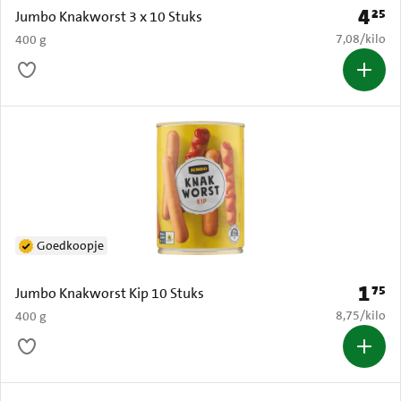
4
25
Prijs: 
Jumbo Knakworst 3 x 10 Stuks
€ 7,08 per k
7,08
/
kilo
400 g
Goedkoopje
1
75
Prijs: 
Jumbo Knakworst Kip 10 Stuks
€ 8,75 per k
8,75
/
kilo
400 g