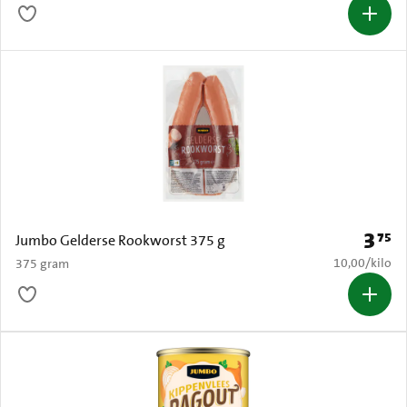
3
75
Prijs: 
Jumbo Gelderse Rookworst 375 g
€ 10,00 per k
10,00
/
kilo
375 gram