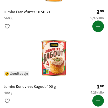
2
99
Prijs: 
Jumbo Frankfurter 10 Stuks
€ 9,97 per k
9,97
/
kilo
560 g
Goedkoopje
1
69
Prijs: 
Jumbo Rundvlees Ragout 400 g
€ 4,23 per k
4,23
/
kilo
400 g