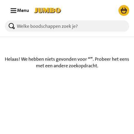
Ga naar zoeken
Ga naar hoofdinhoud
Menu
Helaas! We hebben niets gevonden voor
“”
.
Probeer het eens
met een andere zoekopdracht.