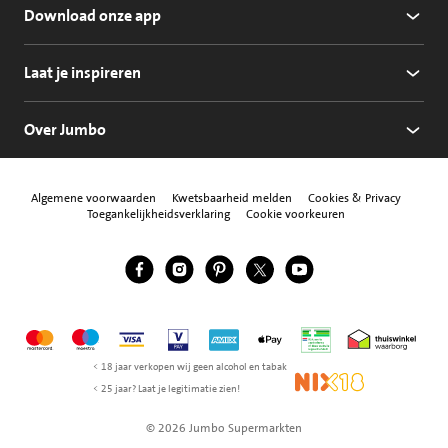
Download onze app
Laat je inspireren
Over Jumbo
Algemene voorwaarden
Kwetsbaarheid melden
Cookies & Privacy
Toegankelijkheidsverklaring
Cookie voorkeuren
Jumbo Facebook
Jumbo Instagram
Jumbo Pinterest
Jumbo Twitter
Jumbo YouTube
Volg ons
Mastercard
Maestro
Visa
Vpay
American Express
Apple Pay
Aanbiedersmedicijne
Thuiswinkel w
< 18 jaar verkopen wij geen alcohol en tabak
NIX18
< 25 jaar? Laat je legitimatie zien!
© 2026 Jumbo Supermarkten