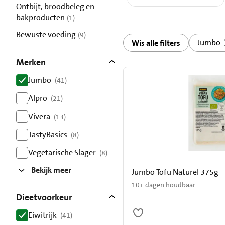
Ontbijt, broodbeleg en
bakproducten
(1)
resultaten
Bewuste voeding
(9)
Jumbo
Wis alle filters
resultaten
Merken
Jumbo
(41)
resultaten
Alpro
(21)
resultaten
Vivera
(13)
resultaten
TastyBasics
(8)
resultaten
Vegetarische Slager
(8)
resultaten
Bekijk meer
Jumbo Tofu Naturel 375g
10+ dagen houdbaar
Dieetvoorkeur
Eiwitrijk
(41)