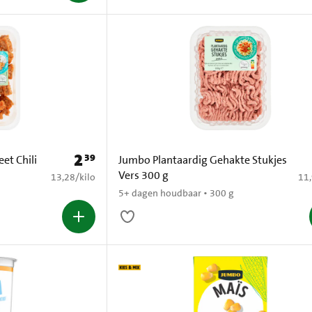
2
39
Prijs: € 2,39
et Chili
Jumbo Plantaardig Gehakte Stukjes
Vers 300 g
€ 13,28 per kilo
€ 1
13,28
/
kilo
11
5+ dagen houdbaar • 300 g