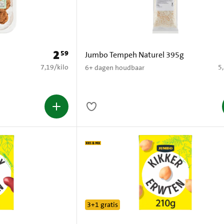
2
59
Prijs: € 2,59
Jumbo Tempeh Naturel 395g
€ 7,19 per kilo
€ 
7,19
/
kilo
5
6+ dagen houdbaar
3+1 gratis