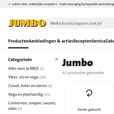
Lekker eten, makkelijke recepten
Gratis bezorging bij bepaalde aanbieding
Ga naar zoeken
Ga naar hoofdinhoud
Producten
Aanbiedingen & acties
Recepten
Service
Zake
Filters
Jumbo
41 producten gevonden.
Categorieën
Alles voor je BBQ!
(2)
41 producten gevonden
resultaten
Vlees, vis en vega
(28)
resultaten
Zuivel, boter en eieren
(4)
resultaten
Vega en plantaardig
(31)
resultaten
Conserven, soepen, sauzen,
oliën
(9)
Eerder gekocht
resultaten