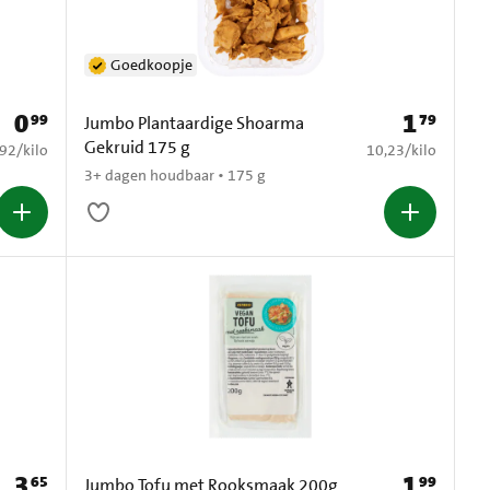
Goedkoopje
0
1
99
79
Prijs: € 0,99
Prijs: € 1,79
Jumbo Plantaardige Shoarma
Gekruid 175 g
7,92 per kilo
€ 10,23 per kilo
,92
/
kilo
10,23
/
kilo
3+ dagen houdbaar • 175 g
3
1
65
99
Prijs: € 3,65
Prijs: € 1,99
Jumbo Tofu met Rooksmaak 200g