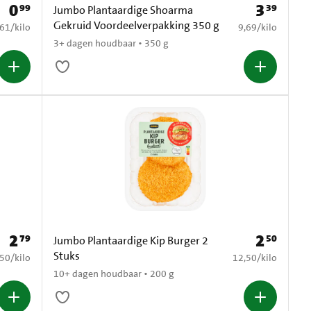
0
3
99
39
Prijs: € 0,99
Prijs: € 3,39
Jumbo Plantaardige Shoarma
Gekruid Voordeelverpakking 350 g
8,61 per kilo
€ 9,69 per kilo
,61
/
kilo
9,69
/
kilo
3+ dagen houdbaar • 350 g
2
2
79
50
Prijs: € 2,79
Prijs: € 2,50
Jumbo Plantaardige Kip Burger 2
Stuks
5,50 per kilo
€ 12,50 per kilo
,50
/
kilo
12,50
/
kilo
10+ dagen houdbaar • 200 g