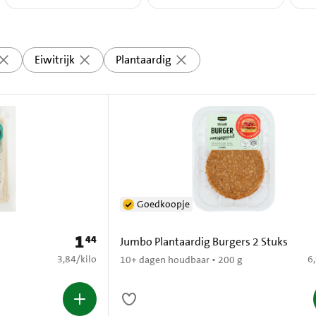
Eiwitrijk
Plantaardig
Goedkoopje
1
44
Prijs: € 1,44
Jumbo Plantaardig Burgers 2 Stuks
€ 3,84 per kilo
€ 
3,84
/
kilo
6
10+ dagen houdbaar • 200 g