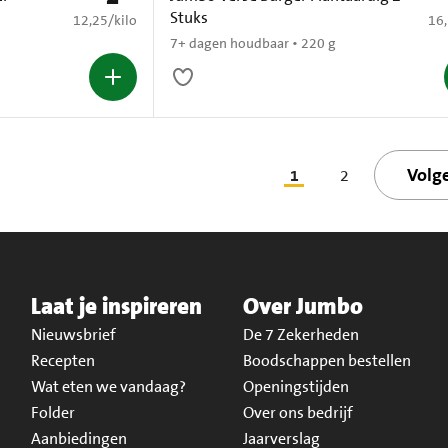
Stuks
€ 12,25 per kilo
€ 1
12,25
/
kilo
16
7+ dagen houdbaar • 220 g
Volg
1
2
Laat je inspireren
Over Jumbo
Nieuwsbrief
De 7 Zekerheden
Recepten
Boodschappen bestellen
Wat eten we vandaag?
Openingstijden
Folder
Over ons bedrijf
Aanbiedingen
Jaarverslag