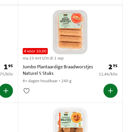
4 voor 10,00
ma 23 mrt t/m di 1 sep
1
2
95
75
Prijs: € 1,95
Prijs: € 2,75
Jumbo Plantaardige Braadworstjes
Naturel 5 Stuks
9,75 per kilo
€ 11,46 per kilo
,75
/
kilo
11,46
/
kilo
8+ dagen houdbaar • 240 g