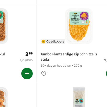
Goedkoopje
2
89
Prijs: € 2,89
Rul
Jumbo Plantaardige Kip Schnitzel 2
Stuks
€ 7,23 per kilo
€ 
7,23
/
kilo
9
10+ dagen houdbaar • 200 g