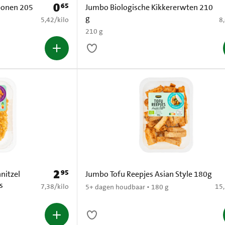
0
65
Prijs: € 0,65
bonen 205
Jumbo Biologische Kikkererwten 210
g
€ 5,42 per kilo
€ 
5,42
/
kilo
8
210 g
2
95
Prijs: € 2,95
nitzel
Jumbo Tofu Reepjes Asian Style 180g
s
€ 7,38 per kilo
€ 1
7,38
/
kilo
15
5+ dagen houdbaar • 180 g