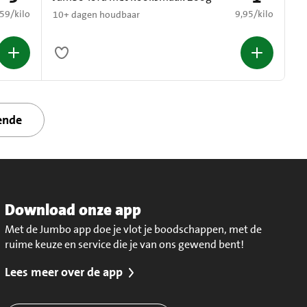
6,59 per kilo
€ 9,95 per kilo
,59
/
kilo
9,95
/
kilo
10+ dagen houdbaar
ende
Download onze app
Met de Jumbo app doe je vlot je boodschappen, met de
ruime keuze en service die je van ons gewend bent!
Lees meer over de app