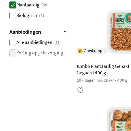
resultaten
Plantaardig
(49)
resultaten
Biologisch
(9)
resultaten
Aanbiedingen
Alle aanbiedingen
(1)
resultaten
Goedkoopje
Korting op je bezorging
resultaten
Jumbo Plantaardig Gehakt 
Gegaard 400 g
10+ dagen houdbaar • 400 g