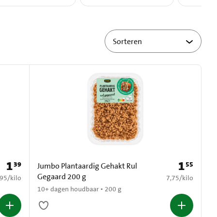
1
1
39
55
Prijs: € 1,39
Prijs: € 1,55
Jumbo Plantaardig Gehakt Rul
Gegaard 200 g
6,95 per kilo
€ 7,75 per kilo
,95
/
kilo
7,75
/
kilo
10+ dagen houdbaar • 200 g