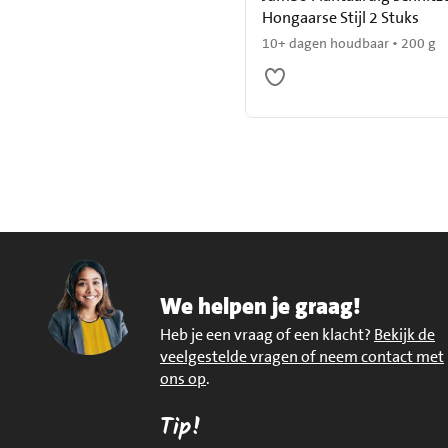
Hongaarse Stijl 2 Stuks
10+ dagen houdbaar • 200 g
We helpen je graag!
Heb je een vraag of een klacht?
Bekijk de
veelgestelde vragen of neem contact met
ons op
.
Tip!