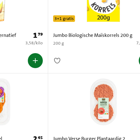
3+1 gratis
1
79
Prijs: € 1,79
ernatief
Jumbo Biologische Maïskorrels 200 g
€ 3,58 per kilo
€ 
3,58
/
kilo
7
200 g
2
45
Prijs: € 2,45
el
Jumbo Verse Burger Plantaardig 2