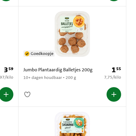
Goedkoopje
3
1
59
55
Prijs: € 3,59
Prijs: € 1,55
Jumbo Plantaardig Balletjes 200g
1,97 per kilo
€ 7,75 per kilo
,97
/
kilo
7,75
/
kilo
10+ dagen houdbaar • 200 g