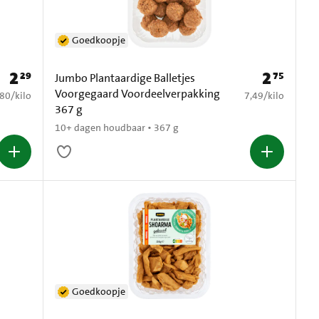
Goedkoopje
2
2
29
75
Prijs: € 2,29
Prijs: € 2,75
Jumbo Plantaardige Balletjes
Voorgegaard Voordeelverpakking
5,80 per kilo
€ 7,49 per kilo
,80
/
kilo
7,49
/
kilo
367 g
10+ dagen houdbaar • 367 g
Goedkoopje