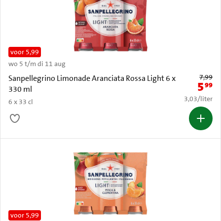
voor 5,99
wo 5 t/m di 11 aug
Oude prijs: 
7,99
Sanpellegrino Limonade Aranciata Rossa Light 6 x
5
99
Nieuwe 
330 ml
€ 3,03 per li
3,03
/
liter
6 x 33 cl
voor 5,99