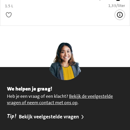
€ 1,33 per li
1,33
/
liter
1.5 L
We helpen je graag!
Heb je een vraag of een klacht?
Bekijk de veelgestelde
vragen of neem contact met ons op
.
Tip!
Bekijk veelgestelde vragen