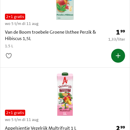
2+1 gratis
wo 5 t/m di 11 aug
1
99
Prijs: 
Van de Boom troebele Groene IJsthee Perzik &
Hibiscus 1,5L
€ 1,33 per li
1,33
/
liter
1.5 L
2+1 gratis
wo 5 t/m di 11 aug
2
99
Prijs: 
Appelsientje Vezelrijk Multrifruit 1 L