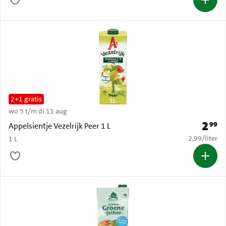
2+1 gratis
wo 5 t/m di 11 aug
2
99
Prijs: 
Appelsientje Vezelrijk Peer 1 L
€ 2,99 per li
2,99
/
liter
1 L