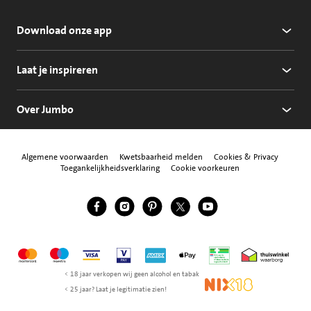
Download onze app
Laat je inspireren
Over Jumbo
Algemene voorwaarden
Kwetsbaarheid melden
Cookies & Privacy
Toegankelijkheidsverklaring
Cookie voorkeuren
Jumbo Facebook
Jumbo Instagram
Jumbo Pinterest
Jumbo Twitter
Jumbo YouTube
Volg ons
Mastercard
Maestro
Visa
Vpay
American Express
Apple Pay
Aanbiedersmedicijne
Thuiswinkel w
< 18 jaar verkopen wij geen alcohol en tabak
NIX18
< 25 jaar? Laat je legitimatie zien!