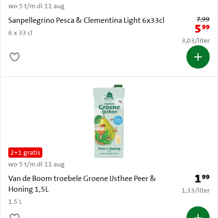
wo 5 t/m di 11 aug
Oude prijs: 
7,99
Sanpellegrino Pesca & Clementina Light 6x33cl
5
99
Nieuwe 
6 x 33 cl
€ 3,03 per li
3,03
/
liter
2+1 gratis
wo 5 t/m di 11 aug
1
99
Prijs: 
Van de Boom troebele Groene IJsthee Peer &
Honing 1,5L
€ 1,33 per li
1,33
/
liter
1.5 L