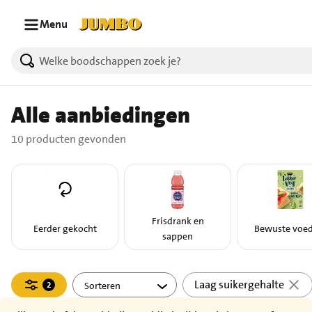
Ga naar zoeken
Ga naar hoofdinhoud
Menu
10 producten gevonden.
Alle aanbiedingen
10 producten gevonden
Frisdrank en
Eerder gekocht
Bewuste voe
sappen
Filteren
Laag suikergehalte
2
actief