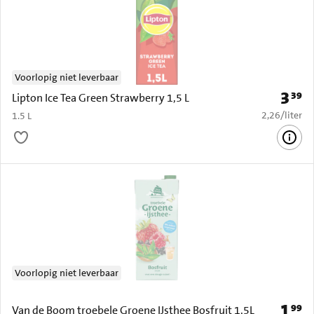
Voorlopig niet leverbaar
3
39
Prijs: 
Lipton Ice Tea Green Strawberry 1,5 L
€ 2,26 per li
2,26
/
liter
1.5 L
Voorlopig niet leverbaar
1
99
Prijs: 
Van de Boom troebele Groene IJsthee Bosfruit 1,5L