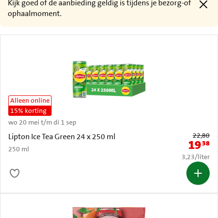
Kijk goed of de aanbieding geldig is tijdens je bezorg-of
ophaalmoment.
Alleen online
15% korting
wo 20 mei t/m di 1 sep
Oude prijs: 
22,80
Lipton Ice Tea Green 24 x 250 ml
19
38
Nieuwe p
250 ml
€ 3,23 per li
3,23
/
liter