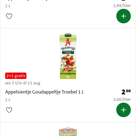
€ 2,99 per li
2,99
/
liter
1 L
2+1 gratis
wo 5 t/m di 11 aug
2
00
Prijs: 
Appelsientje Goudappeltje Troebel 1 L
€ 2,00 per li
2,00
/
liter
1 L