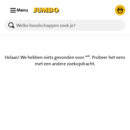
Ga naar zoeken
Ga naar hoofdinhoud
Menu
Helaas! We hebben niets gevonden voor
“”
.
Probeer het eens
met een andere zoekopdracht.