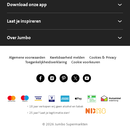
Download onze app
Laat je inspireren
Over Jumbo
Algemene voorwaarden
Kwetsbaarheid melden
Cookies & Privacy
Toegankelijkheidsverklaring
Cookie voorkeuren
Jumbo Facebook
Jumbo Instagram
Jumbo Pinterest
Jumbo Twitter
Jumbo YouTube
Volg ons
Mastercard
Maestro
Visa
Vpay
American Express
Apple Pay
Aanbiedersmedicijne
Thuiswinkel w
< 18 jaar verkopen wij geen alcohol en tabak
NIX18
< 25 jaar? Laat je legitimatie zien!
© 2026 Jumbo Supermarkten